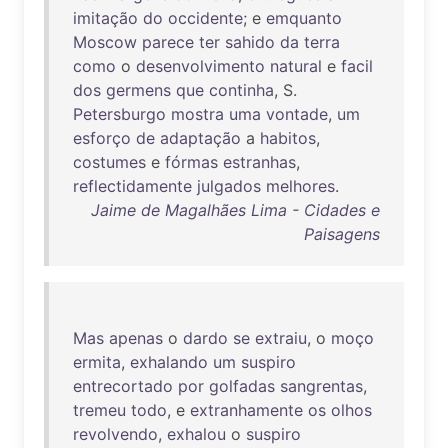
imitação
do
occidente
; e
emquanto
Moscow
parece
ter
sahido
da
terra
como
o
desenvolvimento
natural
e
facil
dos
germens
que
continha
, S.
Petersburgo
mostra
uma
vontade
,
um
esforço
de
adaptação
a
habitos
,
costumes
e
fórmas
estranhas
,
reflectidamente
julgados
melhores
.
Jaime de Magalhães Lima - Cidades e
Paisagens
Mas
apenas
o
dardo
se
extraiu
, o
moço
ermita
,
exhalando
um
suspiro
entrecortado
por
golfadas
sangrentas
,
tremeu
todo
, e
extranhamente
os
olhos
revolvendo
,
exhalou
o
suspiro