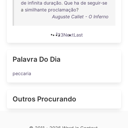
de
infinita
duração
.
Que
ha
de
seguir-se
a
similhante
proclamação
?
Auguste Callet - O Inferno
1
2
3
Next
Last
Palavra Do Dia
peccaria
Outros Procurando