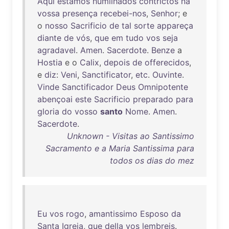
Aqui
estamos
humilhados
contrictos
na
vossa
presença
recebei-nos
,
Senhor
; e
o
nosso
Sacrificio
de
tal
sorte
appareça
diante
de
vós
,
que
em
tudo
vos
seja
agradavel
.
Amen
.
Sacerdote
.
Benze
a
Hostia
e o
Calix
,
depois
de
offerecidos
,
e
diz
:
Veni
,
Sanctificator
,
etc
.
Ouvinte
.
Vinde
Sanctificador
Deus
Omnipotente
abençoai
este
Sacrificio
preparado
para
gloria
do
vosso
santo
Nome
.
Amen
.
Sacerdote
.
Unknown - Visitas ao Santissimo
Sacramento e a Maria Santissima para
todos os dias do mez
Eu
vos
rogo
,
amantissimo
Esposo
da
Santa
Igreja
,
que
della
vos
lembreis
.