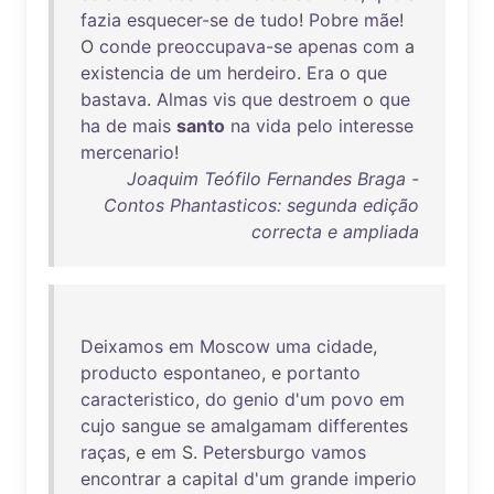
fazia
esquecer-se
de
tudo
!
Pobre
mãe
!
O
conde
preoccupava-se
apenas
com
a
existencia
de
um
herdeiro
.
Era
o
que
bastava
.
Almas
vis
que
destroem
o
que
ha
de
mais
santo
na
vida
pelo
interesse
mercenario
!
Joaquim Teófilo Fernandes Braga -
Contos Phantasticos: segunda edição
correcta e ampliada
Deixamos
em
Moscow
uma
cidade
,
producto
espontaneo
, e
portanto
caracteristico
,
do
genio
d'um
povo
em
cujo
sangue
se
amalgamam
differentes
raças
, e
em
S.
Petersburgo
vamos
encontrar
a
capital
d'um
grande
imperio