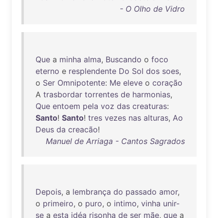
- O Olho de Vidro
Que
a
minha
alma
,
Buscando
o
foco
eterno
e
resplendente
Do
Sol
dos
soes
,
o
Ser
Omnipotente
:
Me
eleve
o
coração
A
trasbordar
torrentes
de
harmonias
,
Que
entoem
pela
voz
das
creaturas
:
Santo
!
Santo
!
tres
vezes
nas
alturas
,
Ao
Deus
da
creacão
!
Manuel de Arriaga - Cantos Sagrados
Depois
, a
lembrança
do
passado
amor
,
o
primeiro
, o
puro
, o
intimo
,
vinha
unir-
se
a
esta
idéa
risonha
de
ser
mãe
,
que
a