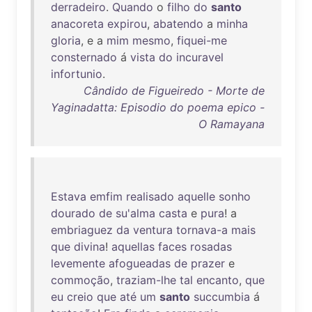
derradeiro
.
Quando
o
filho
do
santo
anacoreta
expirou
,
abatendo
a
minha
gloria
, e a
mim
mesmo
,
fiquei-me
consternado
á
vista
do
incuravel
infortunio
.
Cândido de Figueiredo - Morte de
Yaginadatta: Episodio do poema epico -
O Ramayana
Estava
emfim
realisado
aquelle
sonho
dourado
de
su'alma
casta
e
pura
! a
embriaguez
da
ventura
tornava-a
mais
que
divina
!
aquellas
faces
rosadas
levemente
afogueadas
de
prazer
e
commoção
,
traziam-lhe
tal
encanto
,
que
eu
creio
que
até
um
santo
succumbia
á