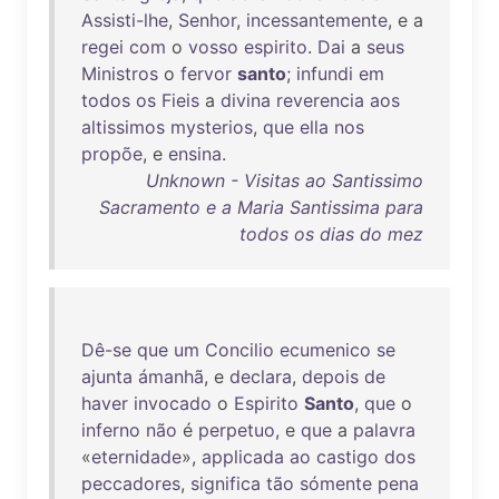
Assisti-lhe
,
Senhor
,
incessantemente
, e a
regei
com
o
vosso
espirito
.
Dai
a
seus
Ministros
o
fervor
santo
;
infundi
em
todos
os
Fieis
a
divina
reverencia
aos
altissimos
mysterios
,
que
ella
nos
propõe
, e
ensina
.
Unknown - Visitas ao Santissimo
Sacramento e a Maria Santissima para
todos os dias do mez
Dê-se
que
um
Concilio
ecumenico
se
ajunta
ámanhã
, e
declara
,
depois
de
haver
invocado
o
Espirito
Santo
,
que
o
inferno
não
é
perpetuo
, e
que
a
palavra
«
eternidade
»,
applicada
ao
castigo
dos
peccadores
,
significa
tão
sómente
pena