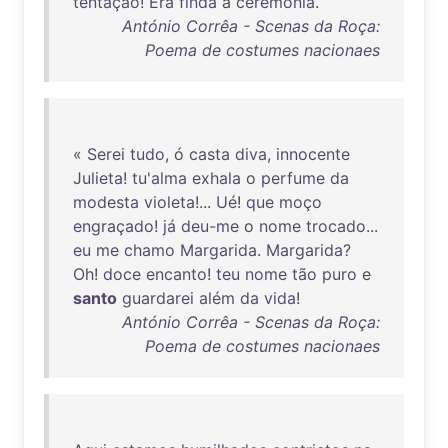
tentação
!
Era
finda
a
ceremonia
.
António Corrêa - Scenas da Roça:
Poema de costumes nacionaes
«
Serei
tudo
, ó
casta
diva
,
innocente
Julieta
!
tu'alma
exhala
o
perfume
da
modesta
violeta
!...
Ué
!
que
moço
engraçado
!
já
deu-me
o
nome
trocado
...
eu
me
chamo
Margarida
.
Margarida
?
Oh
!
doce
encanto
!
teu
nome
tão
puro
e
santo
guardarei
além
da
vida
!
António Corrêa - Scenas da Roça:
Poema de costumes nacionaes