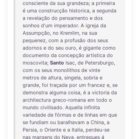
consciente
da
sua
grandeza
; a
primeira
é
uma
construcção
historica
, a
segunda
a
revelação
do
pensamento
e
dos
sonhos
d'um
imperador
. A
igreja
da
Assumpção
,
no
Kremlim
,
na
sua
pequenez
,
com
a
profusão
dos
seus
adornos
e
do
seu
ouro
, é
gigante
como
documento
da
concepção
artistica
do
moscovita
;
Santo
Isac
,
de
Petersburgo
,
com
os
seus
monolithos
de
vinte
metros
de
altura
,
singela
,
sobria
e
grande
,
foi
traçada
por
um
francez
e,
se
demonstra
alguma
coisa
, é a
victoria
da
architectura
greco-romana
em
todo
o
mundo
civilisado
.
Aquella
infinita
variedade
de
fórmas
e
de
linhas
em
que
se
fundiam
ou
baralhavam
a
China
, a
Persia
, o
Oriente
e a
Italia
,
perdeu-se
nas
margens
do
Neva
,
entregues
á