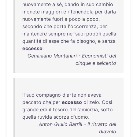
nuovamente
a
sé
,
dando
in
suo
cambio
monete
maggiori
e
ritenendola
per
darla
nuovamente
fuori
a
poco
a
poco
,
secondo
che
porta
l'occorrenza
,
per
mantenere
sempre
ne
'
suoi
popoli
quella
quantitá
di
esse
che
fa
bisogno
, e
senza
eccesso
.
Geminiano Montanari - Economisti del
cinque e seicento
Il
suo
compagno
d'arte
non
aveva
peccato
che
per
eccesso
di
zelo
.
Così
grande
era
il
tesoro
dell'amicizia
,
sotto
quella
ruvida
scorza
d'uomo
.
Anton Giulio Barrili - Il ritratto del
diavolo