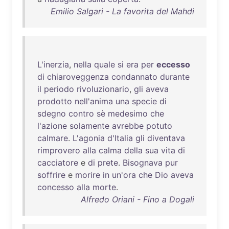
Emilio Salgari - La favorita del Mahdi
L'inerzia
,
nella
quale
si
era
per
eccesso
di
chiaroveggenza
condannato
durante
il
periodo
rivoluzionario
,
gli
aveva
prodotto
nell'anima
una
specie
di
sdegno
contro
sè
medesimo
che
l'azione
solamente
avrebbe
potuto
calmare
.
L'agonia
d'Italia
gli
diventava
rimprovero
alla
calma
della
sua
vita
di
cacciatore
e
di
prete
.
Bisognava
pur
soffrire
e
morire
in
un'ora
che
Dio
aveva
concesso
alla
morte
.
Alfredo Oriani - Fino a Dogali