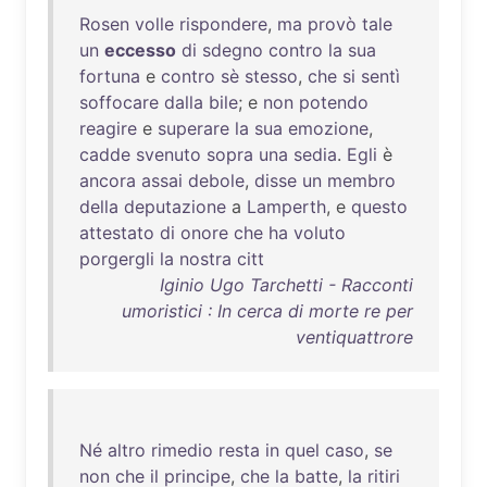
Rosen
volle
rispondere
,
ma
provò
tale
un
eccesso
di
sdegno
contro
la
sua
fortuna
e
contro
sè
stesso
,
che
si
sentì
soffocare
dalla
bile
; e
non
potendo
reagire
e
superare
la
sua
emozione
,
cadde
svenuto
sopra
una
sedia
.
Egli
è
ancora
assai
debole
,
disse
un
membro
della
deputazione
a
Lamperth
, e
questo
attestato
di
onore
che
ha
voluto
porgergli
la
nostra
citt
Iginio Ugo Tarchetti - Racconti
umoristici : In cerca di morte re per
ventiquattrore
Né
altro
rimedio
resta
in
quel
caso
,
se
non
che
il
principe
,
che
la
batte
,
la
ritiri