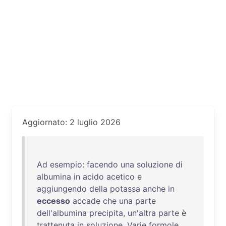
Aggiornato: 2 luglio 2026
Ad
esempio
:
facendo
una
soluzione
di
albumina
in
acido
acetico
e
aggiungendo
della
potassa
anche
in
eccesso
accade
che
una
parte
dell'albumina
precipita
,
un'altra
parte
è
trattenuta
in
soluzione
.
Varie
formole