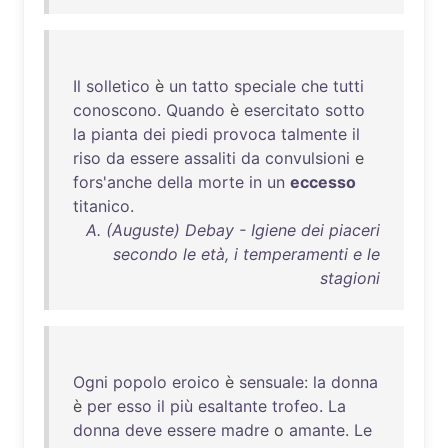
Il
solletico
è
un
tatto
speciale
che
tutti
conoscono
.
Quando
è
esercitato
sotto
la
pianta
dei
piedi
provoca
talmente
il
riso
da
essere
assaliti
da
convulsioni
e
fors'anche
della
morte
in
un
eccesso
titanico
.
A. (Auguste) Debay - Igiene dei piaceri
secondo le età, i temperamenti e le
stagioni
Ogni
popolo
eroico
è
sensuale
:
la
donna
è
per
esso
il
più
esaltante
trofeo
.
La
donna
deve
essere
madre
o
amante
.
Le