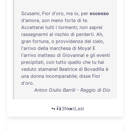
Scusami
,
Fior
d'oro
,
ma
io
,
per
eccesso
d'amore
,
son
meno
forte
di
te
.
Accetterei
tutti
i
tormenti
;
non
saprei
rassegnarmi
al
rischio
di
perderti
.
Ah
,
gran
fortuna
, o
provvidenza
del
cielo
,
l'arrivo
della
marchesa
di
Moya
! E
l'arrivo
inatteso
di
Giovanna
! e
gli
eventi
precipitati
,
con
tutto
quello
che
tu
hai
veduto
stamane
!
Beatrice
di
Bovadilla
è
una
donna
incomparabile
;
disse
Fior
d'oro
.
Anton Giulio Barrili - Raggio di Dio
1
2
3
Next
Last