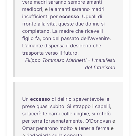
vere
madri
saranno
sempre
amanti
mediocri
, e
le
amanti
saranno
madri
insufficienti
per
eccesso
.
Uguali
di
fronte
alla
vita
,
queste
due
donne
si
completano
.
La
madre
che
riceve
il
figlio
fa
,
con
del
passato
dell'avvenire
.
L'amante
dispensa
il
desiderio
che
trasporta
verso
il
futuro
.
Filippo Tommaso Marinetti - I manifesti
del futurismo
Un
eccesso
di
delirio
spaventevole
la
prese
quasi
subito
.
Si
strappò
i
capelli
,
si
lacerò
le
carni
colle
unghie
,
si
rotolò
per
terra
forsennatamente
.
O'Donovan
e
Omar
penarono
molto
a
tenerla
ferma
e
a
riadagiarla
sulla
coperta
.