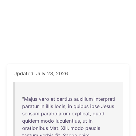
Updated: July 23, 2026
"
Majus
vero
et
certius
auxilium
interpreti
paratur
in
illis
locis
,
in
quibus
ipse
Jesus
sensum
parabolarum
explicat
,
quod
quidem
modo
luculentius
,
ut
in
orationibus
Mat
.
XIII
.
modo
paucis
tantum
verbis
fit
.
Saepe
enim