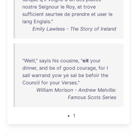
nostre
Seignour
le
Roy
,
et
trove
sufficient
seurtee
de
prendre
et
user
le
lang
Englais
."
Emily Lawless - The Story of Ireland
"
Weill
,"
sayis
his
cousine
, "
eit
your
dinner
,
and
be
of
good
courage
,
for
I
sall
warrand
yow
ye
sal
be
befoir
the
Council
for
your
Verses
."
William Morison - Andrew Melville:
Famous Scots Series
1