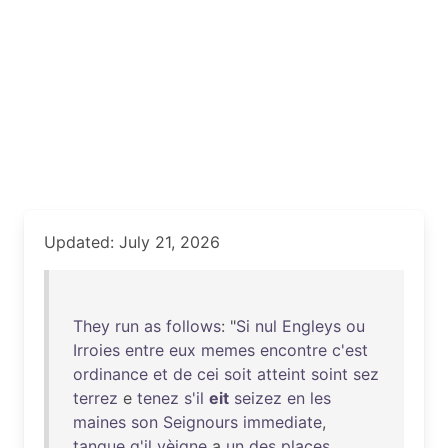
Updated: July 21, 2026
They
run
as
follows
: "
Si
nul
Engleys
ou
Irroies
entre
eux
memes
encontre
c'est
ordinance
et
de
cei
soit
atteint
soint
sez
terrez
e
tenez
s'il
eit
seizez
en
les
maines
son
Seignours
immediate
,
tanque
q'il
vèigne
a
un
des
places