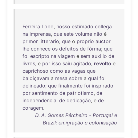
Ferreira
Lobo
,
nosso
estimado
collega
na
imprensa
,
que
este
volume
não
é
primor
litterario
;
que
o
proprio
auctor
lhe
conhece
os
defeitos
de
fórma
;
que
foi
escripto
na
viagem
e
sem
auxilio
de
livros
, e
por
isso
saiu
agitado
,
revolto
e
caprichoso
como
as
vagas
que
baloiçavam
a
mesa
sobre
a
qual
foi
delineado
;
que
finalmente
foi
inspirado
por
sentimento
de
patriotismo
,
de
independencia
,
de
dedicação
, e
de
coragem
.
D. A. Gomes Pércheiro - Portugal e
Brazil: emigração e colonisação