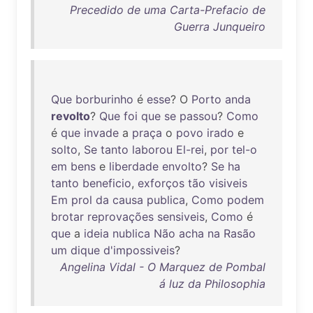
Precedido de uma Carta-Prefacio de
Guerra Junqueiro
Que
borburinho
é
esse
? O
Porto
anda
revolto
?
Que
foi
que
se
passou
?
Como
é
que
invade
a
praça
o
povo
irado
e
solto
,
Se
tanto
laborou
El-rei
,
por
tel-o
em
bens
e
liberdade
envolto
?
Se
ha
tanto
beneficio
,
exforços
tão
visiveis
Em
prol
da
causa
publica
,
Como
podem
brotar
reprovações
sensiveis
,
Como
é
que
a
ideia
nublica
Não
acha
na
Rasão
um
dique
d'impossiveis
?
Angelina Vidal - O Marquez de Pombal
á luz da Philosophia