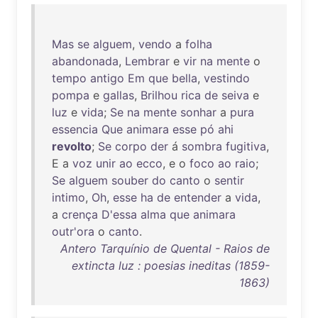
Mas
se
alguem
,
vendo
a
folha
abandonada
,
Lembrar
e
vir
na
mente
o
tempo
antigo
Em
que
bella
,
vestindo
pompa
e
gallas
,
Brilhou
rica
de
seiva
e
luz
e
vida
;
Se
na
mente
sonhar
a
pura
essencia
Que
animara
esse
pó
ahi
revolto
;
Se
corpo
der
á
sombra
fugitiva
,
E a
voz
unir
ao
ecco
, e o
foco
ao
raio
;
Se
alguem
souber
do
canto
o
sentir
intimo
,
Oh
,
esse
ha
de
entender
a
vida
,
a
crença
D'essa
alma
que
animara
outr'ora
o
canto
.
Antero Tarquínio de Quental - Raios de
extincta luz : poesias ineditas (1859-
1863)