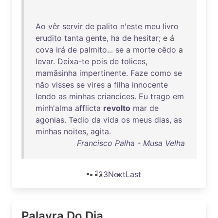
Ao
vêr
servir
de
palito
n'este
meu
livro
erudito
tanta
gente
,
ha
de
hesitar
; e á
cova
irá
de
palmito
...
se
a
morte
cêdo
a
levar
.
Deixa-te
pois
de
tolices
,
mamãsinha
impertinente
.
Faze
como
se
não
visses
se
vires
a
filha
innocente
lendo
as
minhas
criancices
.
Eu
trago
em
minh'alma
afflicta
revolto
mar
de
agonias
.
Tedio
da
vida
os
meus
dias
,
as
minhas
noites
,
agita
.
Francisco Palha - Musa Velha
1
2
3
Next
Last
Palavra Do Dia