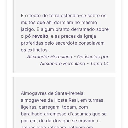
E o
tecto
de
terra
estendia-se
sobre
os
muitos
que
ahi
dormiam
no
mesmo
jazigo
. E
algum
pranto
derramado
sobre
o
pó
revolto
, e
as
preces
da
igreja
proferidas
pelo
sacerdote
consolavam
os
extinctos
.
Alexandre Herculano - Opúsculos por
Alexandre Herculano - Tomo 01
Almogavres
de
Santa-Ireneia
,
almogavres
da
Hoste
Real
,
em
turmas
ligeiras
,
carregam
,
topam
,
com
baralhado
arremesso
d'ascumas
que
se
partem
,
de
dardos
que
se
cravam
: e
ambas
logo
refogem
,
refluem
em