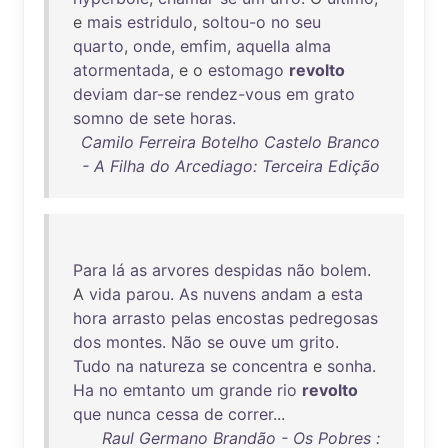
e
mais
estridulo
,
soltou-o
no
seu
quarto
,
onde
,
emfim
,
aquella
alma
atormentada
, e o
estomago
revolto
deviam
dar-se
rendez-vous
em
grato
somno
de
sete
horas
.
Camilo Ferreira Botelho Castelo Branco
- A Filha do Arcediago: Terceira Edição
Para
lá
as
arvores
despidas
não
bolem
.
A
vida
parou
.
As
nuvens
andam
a
esta
hora
arrasto
pelas
encostas
pedregosas
dos
montes
.
Não
se
ouve
um
grito
.
Tudo
na
natureza
se
concentra
e
sonha
.
Ha
no
emtanto
um
grande
rio
revolto
que
nunca
cessa
de
correr
...
Raul Germano Brandão - Os Pobres :