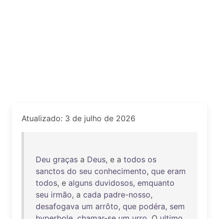
Atualizado: 3 de julho de 2026
Deu
graças
a
Deus
, e a
todos
os
sanctos
do
seu
conhecimento
,
que
eram
todos
, e
alguns
duvidosos
,
emquanto
seu
irmão
, a
cada
padre-nosso
,
desafogava
um
arrôto
,
que
podéra
,
sem
hyperbole
,
chamar-se
um
urro
. O
ultimo
,