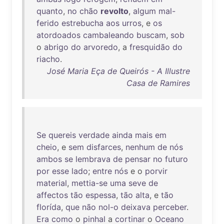
quanto
,
no
chão
revolto
,
algum
mal-
ferido
estrebucha
aos
urros
, e
os
atordoados
cambaleando
buscam
,
sob
o
abrigo
do
arvoredo
, a
fresquidão
do
riacho
.
José Maria Eça de Queirós - A Illustre
Casa de Ramires
Se
quereis
verdade
ainda
mais
em
cheio
, e
sem
disfarces
,
nenhum
de
nós
ambos
se
lembrava
de
pensar
no
futuro
por
esse
lado
;
entre
nós
e o
porvir
material
,
mettia-se
uma
seve
de
affectos
tão
espessa
,
tão
alta
, e
tão
florída
,
que
não
nol-o
deixava
perceber
.
Era
como
o
pinhal
a
cortinar
o
Oceano