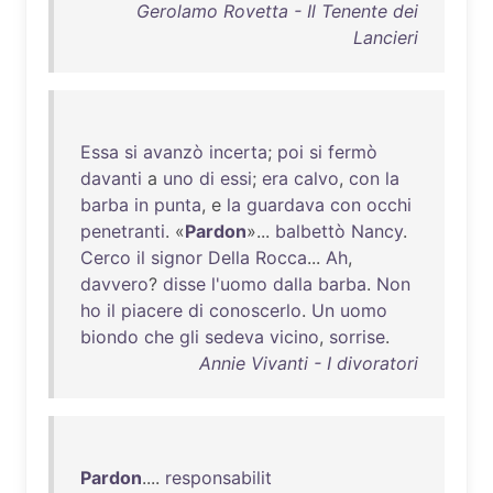
Gerolamo Rovetta - Il Tenente dei
Lancieri
Essa
si
avanzò
incerta
;
poi
si
fermò
davanti
a
uno
di
essi
;
era
calvo
,
con
la
barba
in
punta
, e
la
guardava
con
occhi
penetranti
. «
Pardon
»...
balbettò
Nancy
.
Cerco
il
signor
Della
Rocca
...
Ah
,
davvero
?
disse
l'uomo
dalla
barba
.
Non
ho
il
piacere
di
conoscerlo
.
Un
uomo
biondo
che
gli
sedeva
vicino
,
sorrise
.
Annie Vivanti - I divoratori
Pardon
....
responsabilit