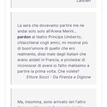
Lancieri
La
sera
che
dovevamo
partire
me
ne
andai
solo
solo
all'Arena
Merini
...
pardon
al
teatro
Principe
Umberto
;
chiacchierai
cogli
amici
,
mi
mostrai
più
di
buon'umore
di
quello
che
ero
realmente
,
dissi
male
degli
Italiani
che
erano
andati
in
Francia
, e
protestai
di
riconoscer
di
avere
io
fatto
malissimo
a
partire
la
prima
volta
.
Che
volete
?
Ettore Socci - Da Firenze a Digione
Ma
,
insomma
,
sono
arrivato
ieri
l'altro