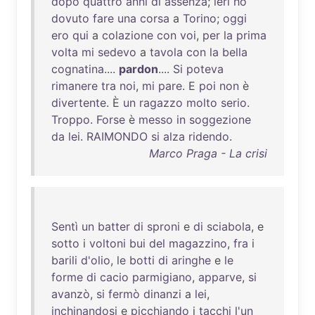
dopo
quattro
anni
di
assenza
;
ieri
ho
dovuto
fare
una
corsa
a
Torino
;
oggi
ero
qui
a
colazione
con
voi
,
per
la
prima
volta
mi
sedevo
a
tavola
con
la
bella
cognatina
....
pardon
....
Si
poteva
rimanere
tra
noi
,
mi
pare
. E
poi
non
è
divertente
. È
un
ragazzo
molto
serio
.
Troppo
.
Forse
è
messo
in
soggezione
da
lei
.
RAIMONDO
si
alza
ridendo
.
Marco Praga - La crisi
Sentì
un
batter
di
sproni
e
di
sciabola
, e
sotto
i
voltoni
bui
del
magazzino
,
fra
i
barili
d'olio
,
le
botti
di
aringhe
e
le
forme
di
cacio
parmigiano
,
apparve
,
si
avanzò
,
si
fermò
dinanzi
a
lei
,
inchinandosi
e
picchiando
i
tacchi
l'un