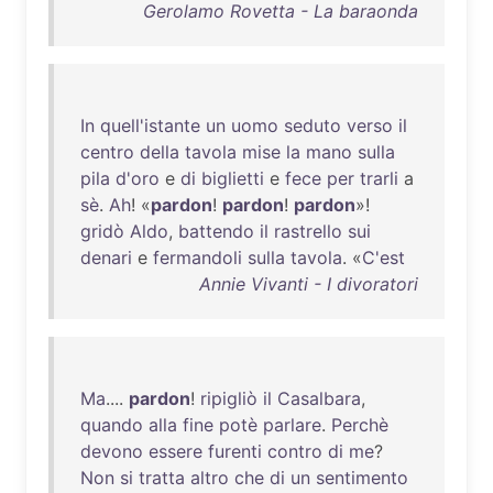
Gerolamo Rovetta - La baraonda
In
quell'istante
un
uomo
seduto
verso
il
centro
della
tavola
mise
la
mano
sulla
pila
d'oro
e
di
biglietti
e
fece
per
trarli
a
sè
.
Ah
! «
pardon
!
pardon
!
pardon
»!
gridò
Aldo
,
battendo
il
rastrello
sui
denari
e
fermandoli
sulla
tavola
. «
C'est
Annie Vivanti - I divoratori
Ma
....
pardon
!
ripigliò
il
Casalbara
,
quando
alla
fine
potè
parlare
.
Perchè
devono
essere
furenti
contro
di
me
?
Non
si
tratta
altro
che
di
un
sentimento