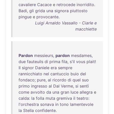
cavaliere
Cacace
e
retrocede
inorridito
.
Badi
,
gli
grida
una
signora
piuttosto
pingue
e
provocante
.
Luigi Arnaldo Vassallo - Ciarle e
macchiette
Pardon
messieurs
,
pardon
mesdames
,
due
fauteuils
di
prima
fila
,
s'il
vous
plait
!
Il
signor
Daniele
era
sempre
rannicchiato
nel
cantuccio
buio
del
fondaco
;
pure
,
al
ricordo
di
quel
suo
primo
ingresso
al
Dal
Verme
,
si
sentì
come
avvolto
da
una
gran
luce
allegra
e
calda
:
la
folla
muta
gremiva
il
teatro
:
l'orchestra
sonava
in
tono
lamentevole
la
Stella
confidente
.