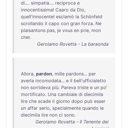
di
....
simpatia
....
reciproca
e
innocentissima
!
Caaro
da
Dio
,
quell'innocente
!
esclamò
la
Schönfeld
scrollando
il
capo
con
gran
forza
.
Ne
plaisantons
pas
,
je
vous
en
prie
,
mon
cher
.
Gerolamo Rovetta - La baraonda
Allora
,
pardon
,
mille
pardons
...
per
averla
incomodata
... e
il
bell'ufficialetto
non
sorrideva
più
.
Pareva
triste
e
un
po
'
mortificato
.
Una
cambiale
di
diecimila
lire
che
scade
il
giorno
dopo
può
esser
un
affar
serio
,
specialmente
quando
le
diecimila
lire
non
ci
sono
.
Gerolamo Rovetta - Il Tenente dei