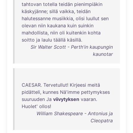
tahtovan
totella
teidän
pienimpiäkin
käskyjänne
;
sillä
vaikka
,
teidän
halutessanne
musiikkia
,
olisi
luullut
sen
olevan
niin
kaukana
kuin
suinkin
mahdollista
,
niin
oli
kuitenkin
kohta
soitto
ja
laulu
täällä
käsillä
.
Sir Walter Scott - Perth'in kaupungin
kaunotar
CAESAR
.
Tervetullut
!
Kirjeesi
meitä
pidätteli
,
kunnes
Nä'imme
pettymykses
suuruuden
Ja
viivytyksen
vaaran
.
Huolet
'
ollos
!
William Shakespeare - Antonius ja
Cleopatra