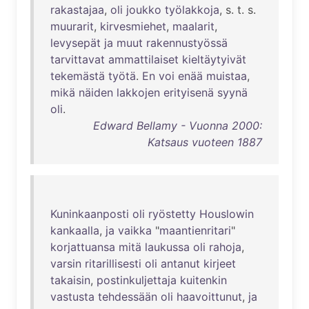
rakastajaa
,
oli
joukko
työlakkoja
, s. t. s.
muurarit
,
kirvesmiehet
,
maalarit
,
levysepät
ja
muut
rakennustyössä
tarvittavat
ammattilaiset
kieltäytyivät
tekemästä
työtä
.
En
voi
enää
muistaa
,
mikä
näiden
lakkojen
erityisenä
syynä
oli
.
Edward Bellamy - Vuonna 2000:
Katsaus vuoteen 1887
Kuninkaanposti
oli
ryöstetty
Houslowin
kankaalla
,
ja
vaikka
"
maantienritari
"
korjattuansa
mitä
laukussa
oli
rahoja
,
varsin
ritarillisesti
oli
antanut
kirjeet
takaisin
,
postinkuljettaja
kuitenkin
vastusta
tehdessään
oli
haavoittunut
,
ja