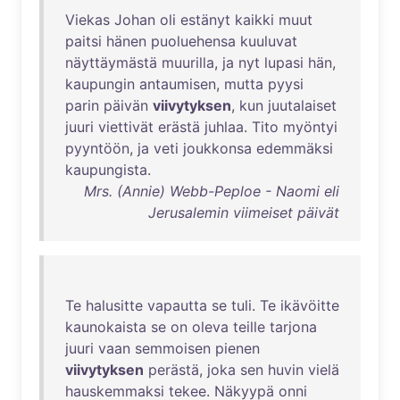
Viekas
Johan
oli
estänyt
kaikki
muut
paitsi
hänen
puoluehensa
kuuluvat
näyttäymästä
muurilla
,
ja
nyt
lupasi
hän
,
kaupungin
antaumisen
,
mutta
pyysi
parin
päivän
viivytyksen
,
kun
juutalaiset
juuri
viettivät
erästä
juhlaa
.
Tito
myöntyi
pyyntöön
,
ja
veti
joukkonsa
edemmäksi
kaupungista
.
Mrs. (Annie) Webb-Peploe - Naomi eli
Jerusalemin viimeiset päivät
Te
halusitte
vapautta
se
tuli
.
Te
ikävöitte
kaunokaista
se
on
oleva
teille
tarjona
juuri
vaan
semmoisen
pienen
viivytyksen
perästä
,
joka
sen
huvin
vielä
hauskemmaksi
tekee
.
Näkyypä
onni