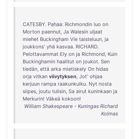
CATESBY
.
Pahaa
:
Richmondin
luo
on
Morton
paennut
,
Ja
Walesin
uljaat
miehet
Buckingham
Vie
taisteluun
,
ja
joukkons
'
yhä
kasvaa
.
RICHARD
.
Pelottavammat
Ely
on
ja
Richmond
,
Kuin
Buckinghamin
haalitut
on
joukot
.
Sen
tiedän
,
että
arka
mietiskely
On
hidas
orja
vitkan
viivytyksen
,
Jot
'
ohjaa
kerjuun
rampa
raakunkulku
.
Nyt
nosta
siipes
,
joutu
tulisin
,
Sa
airut
kuninkaan
ja
Merkurin
!
Väkeä
kokoon
!
William Shakespeare - Kuningas Richard
Kolmas