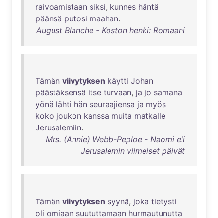
raivoamistaan
siksi
,
kunnes
häntä
päänsä
putosi
maahan
.
August Blanche - Koston henki: Romaani
Tämän
viivytyksen
käytti
Johan
päästäksensä
itse
turvaan
,
ja
jo
samana
yönä
lähti
hän
seuraajiensa
ja
myös
koko
joukon
kanssa
muita
matkalle
Jerusalemiin
.
Mrs. (Annie) Webb-Peploe - Naomi eli
Jerusalemin viimeiset päivät
Tämän
viivytyksen
syynä
,
joka
tietysti
oli
omiaan
suututtamaan
hurmautunutta