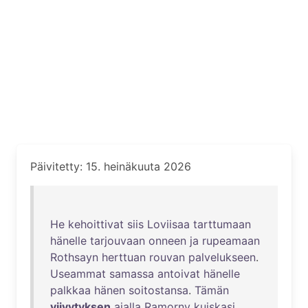
Päivitetty: 15. heinäkuuta 2026
He
kehoittivat
siis
Loviisaa
tarttumaan
hänelle
tarjouvaan
onneen
ja
rupeamaan
Rothsayn
herttuan
rouvan
palvelukseen
.
Useammat
samassa
antoivat
hänelle
palkkaa
hänen
soitostansa
.
Tämän
viivytyksen
ajalla
Ramorny
kuiskasi