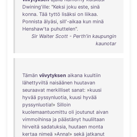
Dwining'ille
: "
Keksi
joku
este
,
sinä
konna
.
Tää
tyttö
lisäksi
on
liikaa
.
Ponnista
älyäsi
,
sill'-aikaa
kun
minä
Henshaw'ta
puhuttelen
".
Sir Walter Scott - Perth'in kaupungin
kaunotar
Tämän
viivytyksen
aikana
kuultiin
lähettyviltä
naisäänen
huutavan
seuraavat
merkilliset
sanat
: »
kuusi
hyvää
pyssynluotia
,
kuusi
hyvää
pyssynluotia
!»
Silloin
kuolemaantuomittu
oli
joutunut
aivan
vimmoihinsa
ja
päästänyt
huuliltaan
hirveitä
sadatuksia
,
huutaen
monta
kertaa
nimeä
»
Anna
!»
sekä
jatkanut