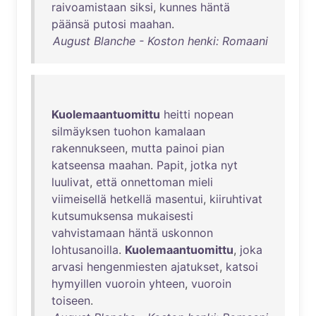
raivoamistaan
siksi
,
kunnes
häntä
päänsä
putosi
maahan
.
August Blanche - Koston henki: Romaani
Kuolemaantuomittu
heitti
nopean
silmäyksen
tuohon
kamalaan
rakennukseen
,
mutta
painoi
pian
katseensa
maahan
.
Papit
,
jotka
nyt
luulivat
,
että
onnettoman
mieli
viimeisellä
hetkellä
masentui
,
kiiruhtivat
kutsumuksensa
mukaisesti
vahvistamaan
häntä
uskonnon
lohtusanoilla
.
Kuolemaantuomittu
,
joka
arvasi
hengenmiesten
ajatukset
,
katsoi
hymyillen
vuoroin
yhteen
,
vuoroin
toiseen
.