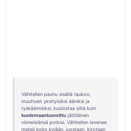
Vähitellen
pauhu
sisällä
taukoo
,
muuttuen
yksityisiksi
ääniksi
ja
ryskäämisiksi
,
kuulostaa
siltä
kuin
kuolemaantuomittu
jättiläinen
viimeisiänsä
potkisi
.
Vähitellen
levenee
meteli
koko
kylään
,
juostaan
,
kirotaan
,