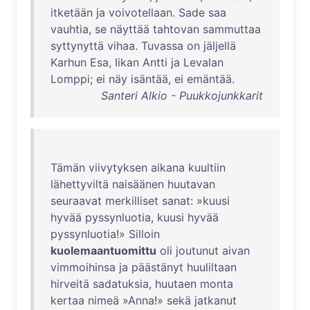
itketään
ja
voivotellaan
.
Sade
saa
vauhtia
,
se
näyttää
tahtovan
sammuttaa
syttynyttä
vihaa
.
Tuvassa
on
jäljellä
Karhun
Esa
,
Iikan
Antti
ja
Levalan
Lomppi
;
ei
näy
isäntää
,
ei
emäntää
.
Santeri Alkio - Puukkojunkkarit
Tämän
viivytyksen
aikana
kuultiin
lähettyviltä
naisäänen
huutavan
seuraavat
merkilliset
sanat
: »
kuusi
hyvää
pyssynluotia
,
kuusi
hyvää
pyssynluotia
!»
Silloin
kuolemaantuomittu
oli
joutunut
aivan
vimmoihinsa
ja
päästänyt
huuliltaan
hirveitä
sadatuksia
,
huutaen
monta
kertaa
nimeä
»
Anna
!»
sekä
jatkanut