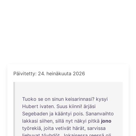
Päivitetty: 24. heinäkuuta 2026
Tuoko
se
on
sinun
keisarinnasi
?
kysyi
Hubert
ivaten
.
Suus
kiinni
!
ärjäsi
Segebaden
ja
kääntyi
pois
.
Sananvaihto
lakkasi
siihen
,
sillä
nyt
näkyi
pitkä
jono
työrekiä
,
joita
vetivät
härät
,
sarvissa
liehuvat
töyhdöt
.
Jokaisessa
reessä
oli