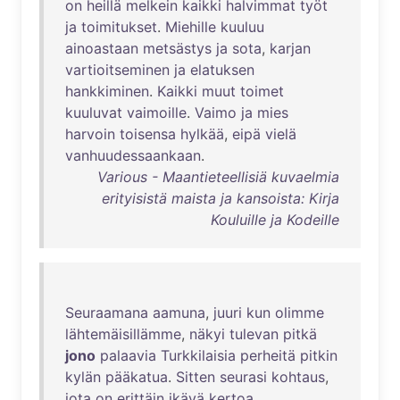
on
heillä
melkein
kaikki
halvimmat
työt
ja
toimitukset
.
Miehille
kuuluu
ainoastaan
metsästys
ja
sota
,
karjan
vartioitseminen
ja
elatuksen
hankkiminen
.
Kaikki
muut
toimet
kuuluvat
vaimoille
.
Vaimo
ja
mies
harvoin
toisensa
hylkää
,
eipä
vielä
vanhuudessaankaan
.
Various - Maantieteellisiä kuvaelmia
erityisistä maista ja kansoista: Kirja
Kouluille ja Kodeille
Seuraamana
aamuna
,
juuri
kun
olimme
lähtemäisillämme
,
näkyi
tulevan
pitkä
jono
palaavia
Turkkilaisia
perheitä
pitkin
kylän
pääkatua
.
Sitten
seurasi
kohtaus
,
jota
on
erittäin
ikävä
kertoa
.