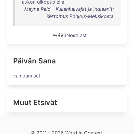
aukon
ulkopuolella
.
Mayne Reid - Kullankaivajat ja indiaanit:
Kertomus Pohjois-Meksikosta
1
2
3
Next
Last
Päivän Sana
vainoamiset
Muut Etsivät
© 2011 - 2026 Word in Context.