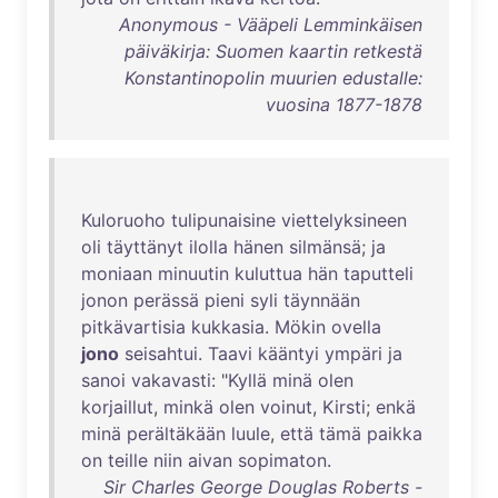
Anonymous - Vääpeli Lemminkäisen
päiväkirja: Suomen kaartin retkestä
Konstantinopolin muurien edustalle:
vuosina 1877-1878
Kuloruoho
tulipunaisine
viettelyksineen
oli
täyttänyt
ilolla
hänen
silmänsä
;
ja
moniaan
minuutin
kuluttua
hän
taputteli
jonon
perässä
pieni
syli
täynnään
pitkävartisia
kukkasia
.
Mökin
ovella
jono
seisahtui
.
Taavi
kääntyi
ympäri
ja
sanoi
vakavasti
: "
Kyllä
minä
olen
korjaillut
,
minkä
olen
voinut
,
Kirsti
;
enkä
minä
perältäkään
luule
,
että
tämä
paikka
on
teille
niin
aivan
sopimaton
.
Sir Charles George Douglas Roberts -