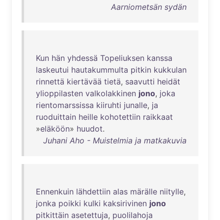
Aarniometsän sydän
Kun
hän
yhdessä
Topeliuksen
kanssa
laskeutui
hautakummulta
pitkin
kukkulan
rinnettä
kiertävää
tietä
,
saavutti
heidät
ylioppilasten
valkolakkinen
jono
,
joka
rientomarssissa
kiiruhti
junalle
,
ja
ruoduittain
heille
kohotettiin
raikkaat
»
eläköön
»
huudot
.
Juhani Aho - Muistelmia ja matkakuvia
Ennenkuin
lähdettiin
alas
märälle
niitylle
,
jonka
poikki
kulki
kaksirivinen
jono
pitkittäin
asetettuja
,
puolilahoja