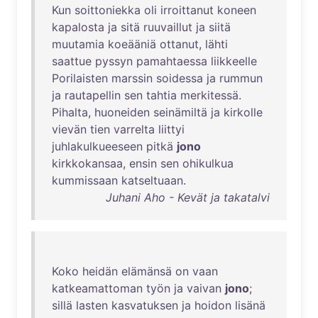
Kun
soittoniekka
oli
irroittanut
koneen
kapalosta
ja
sitä
ruuvaillut
ja
siitä
muutamia
koeääniä
ottanut
,
lähti
saattue
pyssyn
pamahtaessa
liikkeelle
Porilaisten
marssin
soidessa
ja
rummun
ja
rautapellin
sen
tahtia
merkitessä
.
Pihalta
,
huoneiden
seinämiltä
ja
kirkolle
vievän
tien
varrelta
liittyi
juhlakulkueeseen
pitkä
jono
kirkkokansaa
,
ensin
sen
ohikulkua
kummissaan
katseltuaan
.
Juhani Aho - Kevät ja takatalvi
Koko
heidän
elämänsä
on
vaan
katkeamattoman
työn
ja
vaivan
jono
;
sillä
lasten
kasvatuksen
ja
hoidon
lisänä