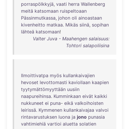
porraspölkkyjä
,
vaati
herra
Wallenberg
meitä
katsomaan
ruispeltoaan
Pässinmutkassa
,
johon
oli
ainoastaan
kivenheitto
matkaa
.
Mikäs
siinä
,
sopihan
lähteä
katsomaan
!
Valter Juva - Maahengen salaisuus:
Tohtori salapoliisina
Ilmoittivatpa
myös
kullankaivajien
hevoset
levottomasti
kaviollaan
kaapien
tyytymättömyyttään
uusiin
naapureihinsa
.
Kumminkaan
eivät
kaikki
nukkuneet
ei
puna
-
eikä
valkoihoisten
leirissä
.
Kymmenen
kullankaivajaa
valvoi
rintavarustuksen
luona
ja
jono
punasia
vahtimiehiä
vartioi
aluetta
solatien