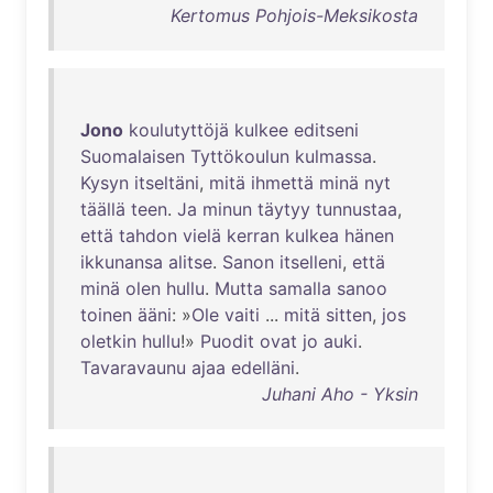
Kertomus Pohjois-Meksikosta
Jono
koulutyttöjä
kulkee
editseni
Suomalaisen
Tyttökoulun
kulmassa
.
Kysyn
itseltäni
,
mitä
ihmettä
minä
nyt
täällä
teen
.
Ja
minun
täytyy
tunnustaa
,
että
tahdon
vielä
kerran
kulkea
hänen
ikkunansa
alitse
.
Sanon
itselleni
,
että
minä
olen
hullu
.
Mutta
samalla
sanoo
toinen
ääni
: »
Ole
vaiti
...
mitä
sitten
,
jos
oletkin
hullu
!»
Puodit
ovat
jo
auki
.
Tavaravaunu
ajaa
edelläni
.
Juhani Aho - Yksin