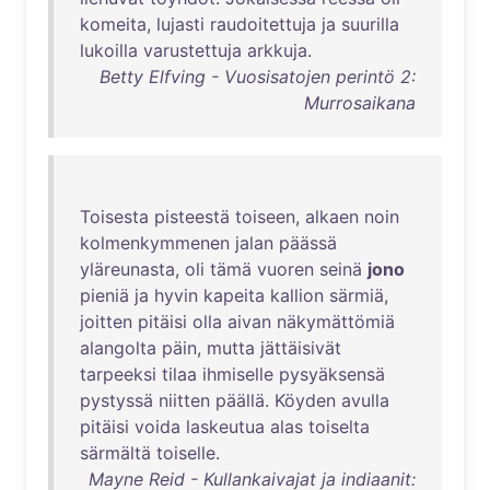
komeita
,
lujasti
raudoitettuja
ja
suurilla
lukoilla
varustettuja
arkkuja
.
Betty Elfving - Vuosisatojen perintö 2:
Murrosaikana
Toisesta
pisteestä
toiseen
,
alkaen
noin
kolmenkymmenen
jalan
päässä
yläreunasta
,
oli
tämä
vuoren
seinä
jono
pieniä
ja
hyvin
kapeita
kallion
särmiä
,
joitten
pitäisi
olla
aivan
näkymättömiä
alangolta
päin
,
mutta
jättäisivät
tarpeeksi
tilaa
ihmiselle
pysyäksensä
pystyssä
niitten
päällä
.
Köyden
avulla
pitäisi
voida
laskeutua
alas
toiselta
särmältä
toiselle
.
Mayne Reid - Kullankaivajat ja indiaanit: