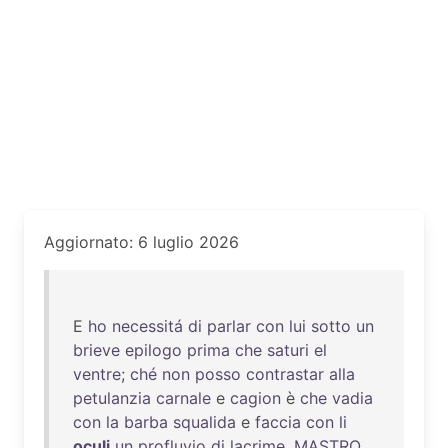
Aggiornato: 6 luglio 2026
E
ho
necessitá
di
parlar
con
lui
sotto
un
brieve
epilogo
prima
che
saturi
el
ventre
;
ché
non
posso
contrastar
alla
petulanzia
carnale
e
cagion
è
che
vadia
con
la
barba
squalida
e
faccia
con
li
oculi
un
profluvio
di
lacrime
.
MASTRO