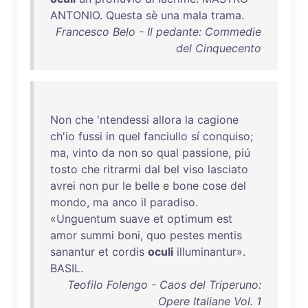
ANTONIO
.
Questa
sè
una
mala
trama
.
Francesco Belo - Il pedante: Commedie
del Cinquecento
Non
che
'
ntendessi
allora
la
cagione
ch'io
fussi
in
quel
fanciullo
sí
conquiso
;
ma
,
vinto
da
non
so
qual
passione
,
piú
tosto
che
ritrarmi
dal
bel
viso
lasciato
avrei
non
pur
le
belle
e
bone
cose
del
mondo
,
ma
anco
il
paradiso
.
«
Unguentum
suave
et
optimum
est
amor
summi
boni
,
quo
pestes
mentis
sanantur
et
cordis
oculi
illuminantur
».
BASIL
.
Teofilo Folengo - Caos del Triperuno:
Opere Italiane Vol. 1