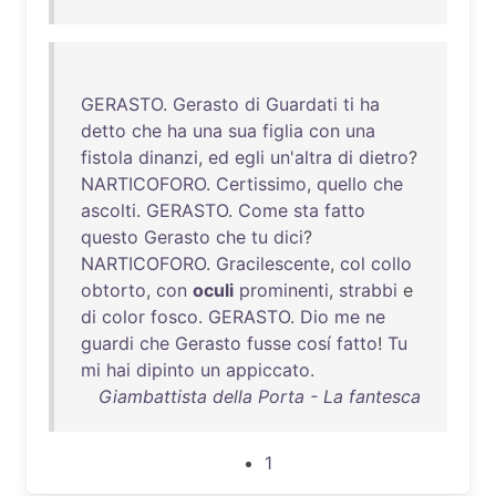
GERASTO
.
Gerasto
di
Guardati
ti
ha
detto
che
ha
una
sua
figlia
con
una
fistola
dinanzi
,
ed
egli
un'altra
di
dietro
?
NARTICOFORO
.
Certissimo
,
quello
che
ascolti
.
GERASTO
.
Come
sta
fatto
questo
Gerasto
che
tu
dici
?
NARTICOFORO
.
Gracilescente
,
col
collo
obtorto
,
con
oculi
prominenti
,
strabbi
e
di
color
fosco
.
GERASTO
.
Dio
me
ne
guardi
che
Gerasto
fusse
cosí
fatto
!
Tu
mi
hai
dipinto
un
appiccato
.
Giambattista della Porta - La fantesca
1