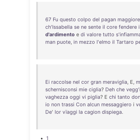
67
Fu
questo
colpo
del
pagan
maggiore
ch'Issabella
se
ne
sente
il
core
fendere
d'ardimento
e
di
valore
tutto
s'infiamm
man
puote
,
in
mezzo
l'elmo
il
Tartaro
p
Ei
raccolse
nel
cor
gran
meraviglia
, E,
m
schernisconsi
mie
ciglia
?
Deh
che
vegg'
vaghezza
oggi
vi
piglia
? E
chi
tanto
don
io
non
trassi
Con
alcun
messaggiero
i
v
De
'
lor
vïaggi
la
cagion
dispiega
.
1