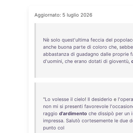
Aggiornato: 5 luglio 2026
Nè
solo
quest'ultima
feccia
del
popolac
anche
buona
parte
di
coloro
che
,
sebbe
abbastanza
di
guadagno
dalle
proprie
f
d'uomini
,
che
erano
dotati
di
gioventù
,
"
Lo
volesse
il
cielo
!
Il
desiderio
e
l'oper
non
mi
si
presenti
favorevole
l'occasion
raggio
d'ardimento
che
dissipò
per
un
impressa
.
Salutò
cortesemente
le
due
d
punto
col