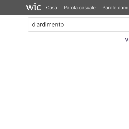
Casa
Parola casuale
Parole comu
V