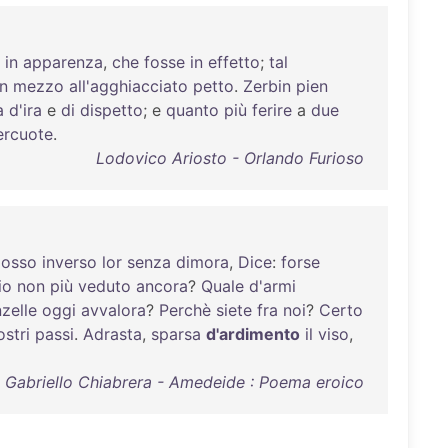
in
apparenza
,
che
fosse
in
effetto
;
tal
in
mezzo
all'agghiacciato
petto
.
Zerbin
pien
a
d'ira
e
di
dispetto
; e
quanto
più
ferire
a
due
ercuote
.
Lodovico Ariosto - Orlando Furioso
osso
inverso
lor
senza
dimora
,
Dice
:
forse
io
non
più
veduto
ancora
?
Quale
d'armi
zelle
oggi
avvalora
?
Perchè
siete
fra
noi
?
Certo
ostri
passi
.
Adrasta
,
sparsa
d'ardimento
il
viso
,
Gabriello Chiabrera - Amedeide : Poema eroico