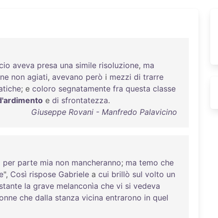
cio
aveva
presa
una
simile
risoluzione
,
ma
ne
non
agiati
,
avevano
però
i
mezzi
di
trarre
atiche
; e
coloro
segnatamente
fra
questa
classe
d'ardimento
e
di
sfrontatezza
.
Giuseppe Rovani - Manfredo Palavicino
a
per
parte
mia
non
mancheranno
;
ma
temo
che
e
",
Così
rispose
Gabriele
a
cui
brillò
sul
volto
un
istante
la
grave
melanconìa
che
vi
si
vedeva
onne
che
dalla
stanza
vicina
entrarono
in
quel