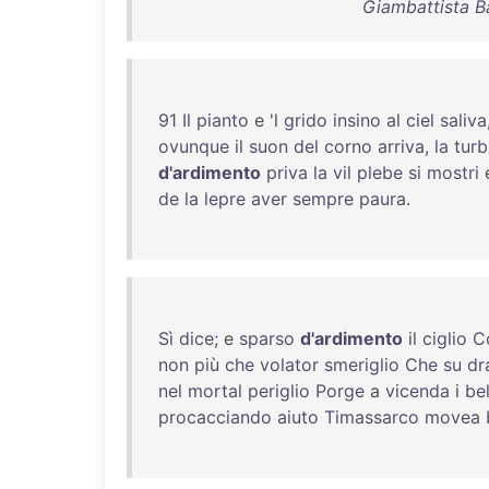
Giambattista Ba
91
Il
pianto
e 'l
grido
insino
al
ciel
saliva
ovunque
il
suon
del
corno
arriva
,
la
turb
d'ardimento
priva
la
vil
plebe
si
mostri
de
la
lepre
aver
sempre
paura
.
Sì
dice
; e
sparso
d'ardimento
il
ciglio
C
non
più
che
volator
smeriglio
Che
su
dr
nel
mortal
periglio
Porge
a
vicenda
i
bel
procacciando
aiuto
Timassarco
movea