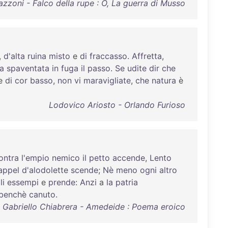
zzoni - Falco della rupe : O, La guerra di Musso
,
d'alta
ruina
misto
e
di
fraccasso
.
Affretta
,
a
spaventata
in
fuga
il
passo
.
Se
udite
dir
che
e
di
cor
basso
,
non
vi
maravigliate
,
che
natura
è
Lodovico Ariosto - Orlando Furioso
ontra
l'empio
nemico
il
petto
accende
,
Lento
appel
d'alodolette
scende
;
Nè
meno
ogni
altro
li
essempi
e
prende
:
Anzi
a
la
patria
benchè
canuto
.
Gabriello Chiabrera - Amedeide : Poema eroico