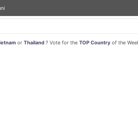
ni
ietnam
or
Thailand
? Vote for the
TOP Country
of the Week