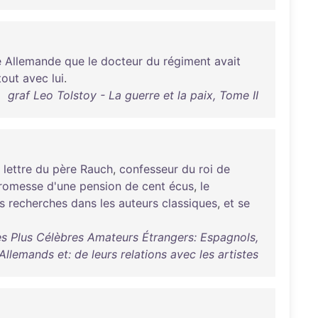
e
Allemande
que
le
docteur
du
régiment
avait
tout
avec
lui
.
graf Leo Tolstoy - La guerre et la paix, Tome II
lettre
du
père
Rauch
,
confesseur
du
roi
de
romesse
d'une
pension
de
cent
écus
,
le
s
recherches
dans
les
auteurs
classiques
,
et
se
es Plus Célèbres Amateurs Étrangers: Espagnols,
Allemands et: de leurs relations avec les artistes