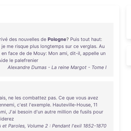
rivé
des
nouvelles
de
Pologne
?
Puis
tout
haut
:
je
me
risque
plus
longtemps
sur
ce
verglas
.
Au
en
face
de
de
Mouy
:
Mon
ami
,
dit-il
,
appelle
un
Aide
le
palefrenier
Alexandre Dumas - La reine Margot - Tome I
ais
,
ne
les
combattez
pas
.
Ce
que
vous
avez
'ennemi
,
c'est
l'exemple
.
Hauteville-House
,
11
ami
,
J'ai
besoin
d'un
autre
million
de
fusils
pour
iderez
 et Paroles, Volume 2 : Pendant l'exil 1852-1870