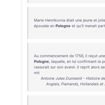
Marie
Henrikovna
était
une
jeune
et
joli
épousée
en
Pologne
et
qu'il
menait
par
Au
commencement
de
1756
,
il
reçut
une
Pologne
,
laquelle
,
en
lui
confirmant
la
p
rassurait
sur
son
avenir
.
Il
reprit
alors
se
mit
Antoine Jules Dumesnil - Histoire d
Anglais, Flamands, Hollandais et 