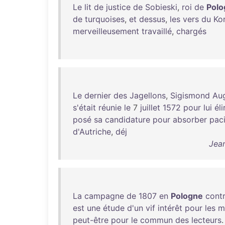
Le
lit
de
justice
de
Sobieski
,
roi
de
Polo
de
turquoises
,
et
dessus
,
les
vers
du
Ko
merveilleusement
travaillé
,
chargés
Le
dernier
des
Jagellons
,
Sigismond
Au
s'était
réunie
le
7
juillet
1572
pour
lui
éli
posé
sa
candidature
pour
absorber
pac
d'Autriche
,
déj
Jean
La
campagne
de
1807
en
Pologne
cont
est
une
étude
d'un
vif
intérêt
pour
les
mi
peut-être
pour
le
commun
des
lecteurs