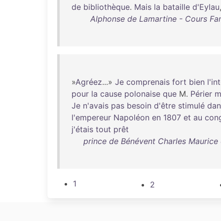
de
bibliothèque
.
Mais
la
bataille
d'Eylau
Alphonse de Lamartine - Cours Fami
»
Agréez
...»
Je
comprenais
fort
bien
l'in
pour
la
cause
polonaise
que
M.
Périer
m
Je
n'avais
pas
besoin
d'être
stimulé
dan
l'empereur
Napoléon
en
1807
et
au
con
j'étais
tout
prêt
prince de Bénévent Charles Maurice 
1
2