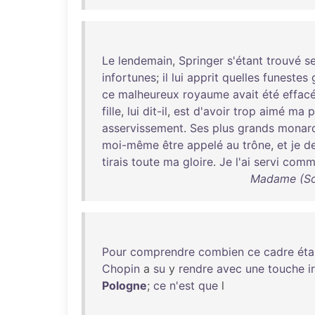
Le
lendemain
,
Springer
s'étant
trouvé
se
infortunes
;
il
lui
apprit
quelles
funestes
ce
malheureux
royaume
avait
été
effac
fille
,
lui
dit-il
,
est
d'avoir
trop
aimé
ma
p
asservissement
.
Ses
plus
grands
monar
moi-même
être
appelé
au
trône
,
et
je
d
tirais
toute
ma
gloire
.
Je
l'ai
servi
comm
Madame (Soph
Pour
comprendre
combien
ce
cadre
éta
Chopin
a
su
y
rendre
avec
une
touche
i
Pologne
;
ce
n'est
que
l