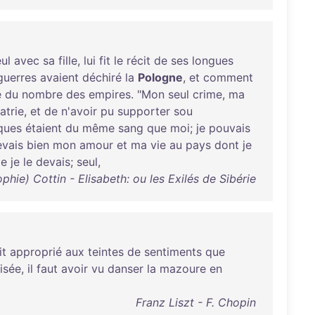
ul
avec
sa
fille
,
lui
fit
le
récit
de
ses
longues
guerres
avaient
déchiré
la
Pologne
,
et
comment
é
du
nombre
des
empires
. "
Mon
seul
crime
,
ma
atrie
,
et
de
n'avoir
pu
supporter
sou
ques
étaient
du
même
sang
que
moi
;
je
pouvais
evais
bien
mon
amour
et
ma
vie
au
pays
dont
je
e
je
le
devais
;
seul
,
ie) Cottin - Elisabeth: ou les Exilés de Sibérie
it
approprié
aux
teintes
de
sentiments
que
risée
,
il
faut
avoir
vu
danser
la
mazoure
en
Franz Liszt - F. Chopin