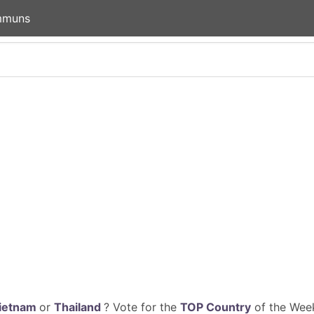
mmuns
ietnam
or
Thailand
? Vote for the
TOP Country
of the Week