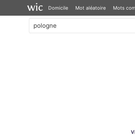
Domicile
Mot aléatoire
Mots co
V