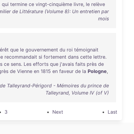
,
qui
termine
ce
vingt-cinquième
livre
,
le
relève
lier de Littérature (Volume 8): Un entretien par
mois
térêt
que
le
gouvernement
du
roi
témoignait
e
recommandait
si
fortement
dans
cette
lettre
.
s
ce
sens
.
Les
efforts
que
j'avais
faits
près
de
grès
de
Vienne
en
1815
en
faveur
de
la
Pologne
,
de Talleyrand-Périgord - Mémoires du prince de
Talleyrand, Volume IV (of V)
3
Next
Last