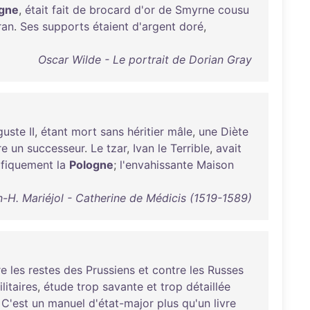
gne
,
était
fait
de
brocard
d'or
de
Smyrne
cousu
ran
.
Ses
supports
étaient
d'argent
doré
,
Oscar Wilde - Le portrait de Dorian Gray
guste
II
,
étant
mort
sans
héritier
mâle
,
une
Diète
re
un
successeur
.
Le
tzar
,
Ivan
le
Terrible
,
avait
ifiquement
la
Pologne
;
l'envahissante
Maison
-H. Mariéjol - Catherine de Médicis (1519-1589)
re
les
restes
des
Prussiens
et
contre
les
Russes
litaires
,
étude
trop
savante
et
trop
détaillée
.
C'est
un
manuel
d'état-major
plus
qu'un
livre