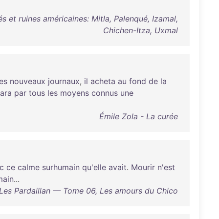
 et ruines américaines: Mitla, Palenqué, Izamal,
Chichen-Itza, Uxmal
les
nouveaux
journaux
,
il
acheta
au
fond
de
la
ara
par
tous
les
moyens
connus
une
Émile Zola - La curée
c
ce
calme
surhumain
qu'elle
avait
.
Mourir
n'est
main
...
 Les Pardaillan — Tome 06, Les amours du Chico