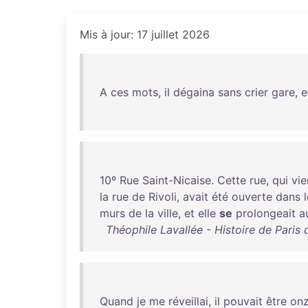
Mis à jour: 17 juillet 2026
A
ces
mots
,
il
dégaina
sans
crier
gare
,
e
10º
Rue
Saint-Nicaise
.
Cette
rue
,
qui
vie
la
rue
de
Rivoli
,
avait
été
ouverte
dans
murs
de
la
ville
,
et
elle
se
prolongeait
a
Théophile Lavallée - Histoire de Paris 
Quand
je
me
réveillai
,
il
pouvait
être
on