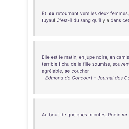
Et
,
se
retournant
vers
les
deux
femmes
tuyau
!
C'est-il
du
sang
qu'il
y a
dans
ce
Elle
est
le
matin
,
en
jupe
noire
,
en
camis
terrible
fichu
de
la
fille
soumise
,
souven
agréiable
,
se
coucher
Edmond de Goncourt - Journal des Go
Au
bout
de
quelques
minutes
,
Rodin
se