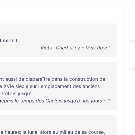
t
se
mit
Victor Cherbuliez - Miss Rovel
nt
aussi
de
disparaître
dans
la
construction
de
le
XVIe
siècle
sur
l'emplacement
des
anciens
utrefois
jusqu
'
depuis le temps des Gaulois jusqu'à nos jours - II
ze
heures
;
la
lune
,
alors
au
milieu
de
sa
course
,