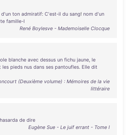
,
d'un
ton
admiratif
:
C'est-il
du
sang
!
nom
d'un
tte
famille-l
René Boylesve - Mademoiselle Clocque
ole
blanche
avec
dessus
un
fichu
jaune
,
le
t
les
pieds
nus
dans
ses
pantoufles
.
Elle
dit
ncourt (Deuxième volume) : Mémoires de la vie
littéraire
hasarda
de
dire
Eugène Sue - Le juif errant - Tome I