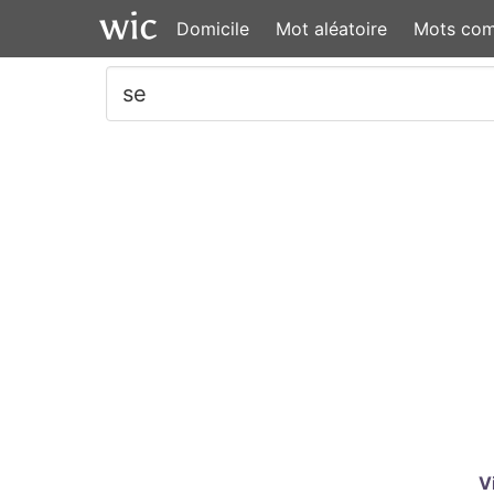
Domicile
Mot aléatoire
Mots co
V