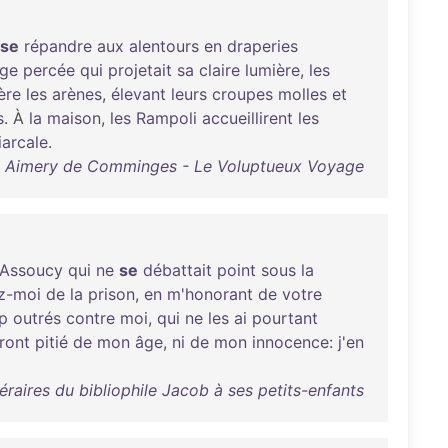
se
répandre
aux
alentours
en
draperies
rge
percée
qui
projetait
sa
claire
lumière
,
les
ère
les
arènes
,
élevant
leurs
croupes
molles
et
s
. À
la
maison
,
les
Rampoli
accueillirent
les
iarcale
.
 Aimery de Comminges - Le Voluptueux Voyage
'Assoucy
qui
ne
se
débattait
point
sous
la
z-moi
de
la
prison
,
en
m'honorant
de
votre
p
outrés
contre
moi
,
qui
ne
les
ai
pourtant
ront
pitié
de
mon
âge
,
ni
de
mon
innocence
:
j'en
téraires du bibliophile Jacob à ses petits-enfants