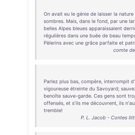
On
avait
eu
le
génie
de
laisser
la
nature
sombres
.
Mais
,
dans
le
fond
,
par
une
la
belles
Alpes
bleues
apparaissaient
derri
régulières
dans
une
buée
de
beau
temp
Pèlerins
avec
une
grâce
parfaite
et
patr
comte de
Parlez
plus
bas
,
compère
,
interrompit
d
vigoureuse
étreinte
du
Savoyard
;
sauve
benoîte
sauve-garde
.
Ces
gens
sont
tro
offensés
,
et
s'ils
me
découvrent
,
ils
n'au
tremble
!
P. L. Jacob - Contes lit