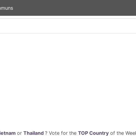
mmuns
ietnam
or
Thailand
? Vote for the
TOP Country
of the Week