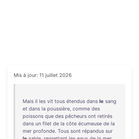
Mis à jour: 11 juillet 2026
Mais
il
les
vit
tous
étendus
dans
le
sang
et
dans
la
poussière
,
comme
des
poissons
que
des
pêcheurs
ont
retirés
dans
un
filet
de
la
côte
écumeuse
de
la
mer
profonde
.
Tous
sont
répandus
sur
le
sable
,
regrettant
les
eaux
de
la
mer
,