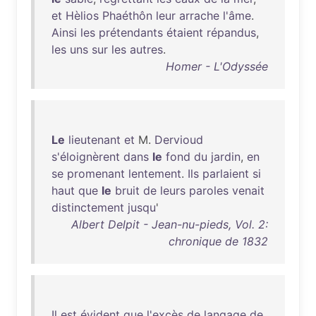
et
Hèlios
Phaéthôn
leur
arrache
l'âme
.
Ainsi
les
prétendants
étaient
répandus
,
les
uns
sur
les
autres
.
Homer - L'Odyssée
Le
lieutenant
et
M.
Dervioud
s'éloignèrent
dans
le
fond
du
jardin
,
en
se
promenant
lentement
.
Ils
parlaient
si
haut
que
le
bruit
de
leurs
paroles
venait
distinctement
jusqu
'
Albert Delpit - Jean-nu-pieds, Vol. 2:
chronique de 1832
Il
est
évident
que
l'excès
de
langage
de