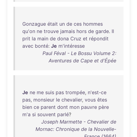
Gonzague
était
un
de
ces
hommes
qu'on
ne
trouve
jamais
hors
de
garde
.
Il
prit
la
main
de
dona
Cruz
et
répondit
avec
bonté
:
Je
m'intéresse
Paul Féval - Le Bossu Volume 2:
Aventures de Cape et d'Épée
Je
ne
me
suis
pas
trompée
,
n'est-ce
pas
,
monsieur
le
chevalier
,
vous
êtes
bien
ce
parent
dont
mon
pauvre
père
m'a
si
souvent
parlé
?
Joseph Marmette - Chevalier de
Mornac: Chronique de la Nouvelle-
France (1664)