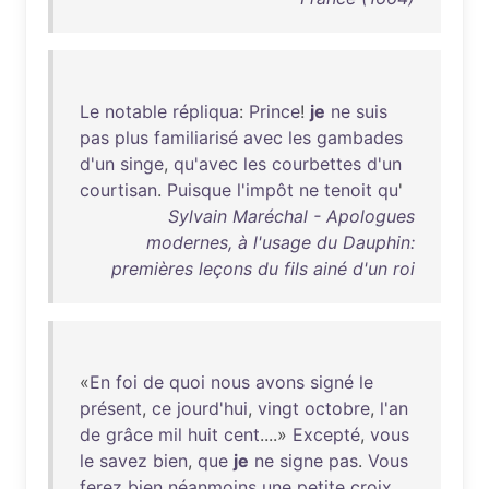
Le
notable
répliqua
:
Prince
!
je
ne
suis
pas
plus
familiarisé
avec
les
gambades
d'un
singe
,
qu'avec
les
courbettes
d'un
courtisan
.
Puisque
l'impôt
ne
tenoit
qu
'
Sylvain Maréchal - Apologues
modernes, à l'usage du Dauphin:
premières leçons du fils ainé d'un roi
«
En
foi
de
quoi
nous
avons
signé
le
présent
,
ce
jourd'hui
,
vingt
octobre
,
l'an
de
grâce
mil
huit
cent
....»
Excepté
,
vous
le
savez
bien
,
que
je
ne
signe
pas
.
Vous
ferez
bien
néanmoins
une
petite
croix
,