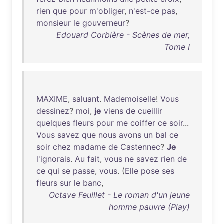
rien
que
pour
m'obliger
,
n'est-ce
pas
,
monsieur
le
gouverneur
?
Edouard Corbière - Scènes de mer,
Tome I
MAXIME
,
saluant
.
Mademoiselle
!
Vous
dessinez
?
moi
,
je
viens
de
cueillir
quelques
fleurs
pour
me
coiffer
ce
soir
...
Vous
savez
que
nous
avons
un
bal
ce
soir
chez
madame
de
Castennec
?
Je
l'ignorais
.
Au
fait
,
vous
ne
savez
rien
de
ce
qui
se
passe
,
vous
. (
Elle
pose
ses
fleurs
sur
le
banc
,
Octave Feuillet - Le roman d'un jeune
homme pauvre (Play)