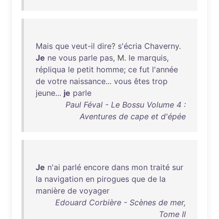
Mais
que
veut-il
dire
?
s'écria
Chaverny
.
Je
ne
vous
parle
pas
, M.
le
marquis
,
répliqua
le
petit
homme
;
ce
fut
l'année
de
votre
naissance
...
vous
êtes
trop
jeune
...
je
parle
Paul Féval - Le Bossu Volume 4 :
Aventures de cape et d'épée
Je
n'ai
parlé
encore
dans
mon
traité
sur
la
navigation
en
pirogues
que
de
la
manière
de
voyager
Edouard Corbière - Scènes de mer,
Tome II