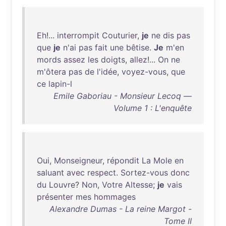
Eh
!...
interrompit
Couturier
,
je
ne
dis
pas
que
je
n'ai
pas
fait
une
bêtise
.
Je
m'en
mords
assez
les
doigts
,
allez
!...
On
ne
m'ôtera
pas
de
l'idée
,
voyez-vous
,
que
ce
lapin-l
Emile Gaboriau - Monsieur Lecoq —
Volume 1 : L'enquête
Oui
,
Monseigneur
,
répondit
La
Mole
en
saluant
avec
respect
.
Sortez-vous
donc
du
Louvre
?
Non
,
Votre
Altesse
;
je
vais
présenter
mes
hommages
Alexandre Dumas - La reine Margot -
Tome II