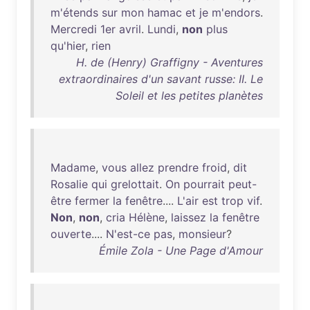
m'étends
sur
mon
hamac
et
je
m'endors
.
Mercredi
1er
avril
.
Lundi
,
non
plus
qu'hier
,
rien
H. de (Henry) Graffigny - Aventures
extraordinaires d'un savant russe: II. Le
Soleil et les petites planètes
Madame
,
vous
allez
prendre
froid
,
dit
Rosalie
qui
grelottait
.
On
pourrait
peut-
être
fermer
la
fenêtre
....
L'air
est
trop
vif
.
Non
,
non
,
cria
Hélène
,
laissez
la
fenêtre
ouverte
....
N'est-ce
pas
,
monsieur
?
Émile Zola - Une Page d'Amour