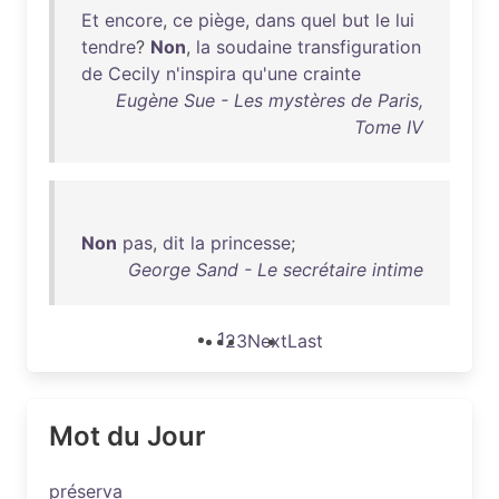
Et
encore
,
ce
piège
,
dans
quel
but
le
lui
tendre
?
Non
,
la
soudaine
transfiguration
de
Cecily
n'inspira
qu'une
crainte
Eugène Sue - Les mystères de Paris,
Tome IV
Non
pas
,
dit
la
princesse
;
George Sand - Le secrétaire intime
1
2
3
Next
Last
Mot du Jour
préserva