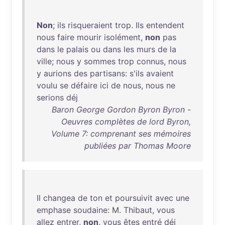
Non
;
ils
risqueraient
trop
.
Ils
entendent
nous
faire
mourir
isolément
,
non
pas
dans
le
palais
ou
dans
les
murs
de
la
ville
;
nous
y
sommes
trop
connus
,
nous
y
aurions
des
partisans
:
s'ils
avaient
voulu
se
défaire
ici
de
nous
,
nous
ne
serions
déj
Baron George Gordon Byron Byron -
Oeuvres complètes de lord Byron,
Volume 7: comprenant ses mémoires
publiées par Thomas Moore
Il
changea
de
ton
et
poursuivit
avec
une
emphase
soudaine
: M.
Thibaut
,
vous
allez
entrer
,
non
,
vous
êtes
entré
déj