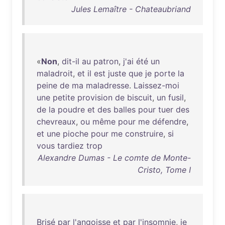
Jules Lemaître - Chateaubriand
«
Non
,
dit-il
au
patron
,
j'ai
été
un
maladroit
,
et
il
est
juste
que
je
porte
la
peine
de
ma
maladresse
.
Laissez-moi
une
petite
provision
de
biscuit
,
un
fusil
,
de
la
poudre
et
des
balles
pour
tuer
des
chevreaux
,
ou
même
pour
me
défendre
,
et
une
pioche
pour
me
construire
,
si
vous
tardiez
trop
Alexandre Dumas - Le comte de Monte-
Cristo, Tome I
Brisé
par
l'angoisse
et
par
l'insomnie
,
je