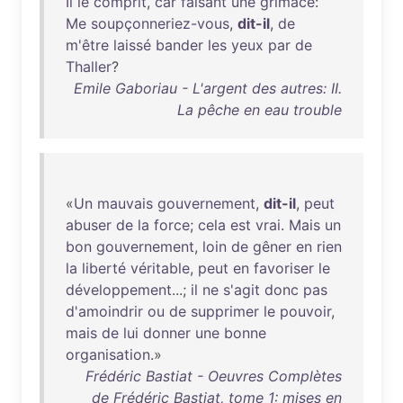
Il
le
comprit
,
car
faisant
une
grimace
:
Me
soupçonneriez-vous
,
dit-il
,
de
m'être
laissé
bander
les
yeux
par
de
Thaller
?
Emile Gaboriau - L'argent des autres: II.
La pêche en eau trouble
«
Un
mauvais
gouvernement
,
dit-il
,
peut
abuser
de
la
force
;
cela
est
vrai
.
Mais
un
bon
gouvernement
,
loin
de
gêner
en
rien
la
liberté
véritable
,
peut
en
favoriser
le
développement
...;
il
ne
s'agit
donc
pas
d'amoindrir
ou
de
supprimer
le
pouvoir
,
mais
de
lui
donner
une
bonne
organisation
.»
Frédéric Bastiat - Oeuvres Complètes
de Frédéric Bastiat, tome 1: mises en