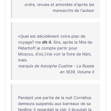
ordre, revues et annotées d'après les
manuscrits de l'auteur
«
Quel
est
décidément
votre
plan
de
voyage
?
me
dit-il
.
Sire
,
après
la
fête
de
Péterhoff
je
compte
partir
pour
Moscou
,
d'où
j'irai
voir
la
foire
de
Nijni
,
mais
marquis de Astolphe Custine - La Russie
en 1839, Volume II
Pendant
une
partie
de
la
nuit
Cornélius
demeura
suspendu
aux
barreaux
de
sa
fenêtre
;
il
regardait
le
ciel
,
il
écoutait
la