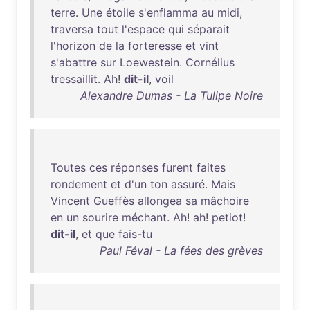
terre
.
Une
étoile
s'enflamma
au
midi
,
traversa
tout
l'espace
qui
séparait
l'horizon
de
la
forteresse
et
vint
s'abattre
sur
Loewestein
.
Cornélius
tressaillit
.
Ah
!
dit-il
,
voil
Alexandre Dumas - La Tulipe Noire
Toutes
ces
réponses
furent
faites
rondement
et
d'un
ton
assuré
.
Mais
Vincent
Gueffès
allongea
sa
mâchoire
en
un
sourire
méchant
.
Ah
!
ah
!
petiot
!
dit-il
,
et
que
fais-tu
Paul Féval - La fées des grèves