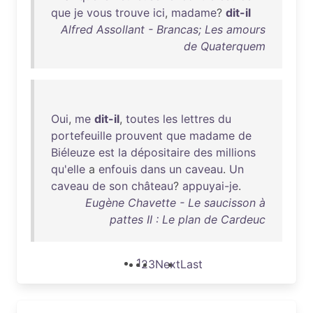
que
je
vous
trouve
ici
,
madame
?
dit-il
Alfred Assollant - Brancas; Les amours
de Quaterquem
Oui
,
me
dit-il
,
toutes
les
lettres
du
portefeuille
prouvent
que
madame
de
Biéleuze
est
la
dépositaire
des
millions
qu'elle
a
enfouis
dans
un
caveau
.
Un
caveau
de
son
château
?
appuyai-je
.
Eugène Chavette - Le saucisson à
pattes II : Le plan de Cardeuc
1
2
3
Next
Last