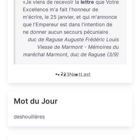
«
Je
viens
de
recevoir
la
lettre
que
Votre
Excellence
m'a
fait
l'honneur
de
m'écrire
,
le
25
janvier
,
et
qui
m'annonce
que
l'Empereur
est
dans
l'intention
de
ne
donner
aucun
secours
pécuniaire
duc de Raguse Auguste Frédéric Louis
Viesse de Marmont - Mémoires du
maréchal Marmont, duc de Raguse (3/9)
1
2
3
Next
Last
Mot du Jour
deshouillères