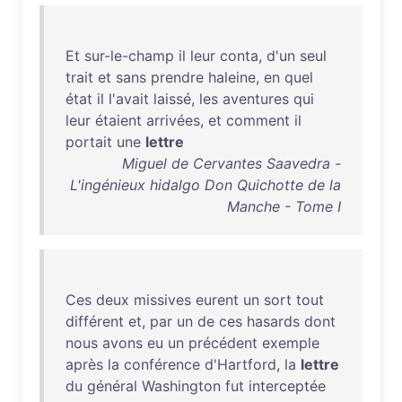
Et
sur-le-champ
il
leur
conta
,
d'un
seul
trait
et
sans
prendre
haleine
,
en
quel
état
il
l'avait
laissé
,
les
aventures
qui
leur
étaient
arrivées
,
et
comment
il
portait
une
lettre
Miguel de Cervantes Saavedra -
L'ingénieux hidalgo Don Quichotte de la
Manche - Tome I
Ces
deux
missives
eurent
un
sort
tout
différent
et
,
par
un
de
ces
hasards
dont
nous
avons
eu
un
précédent
exemple
après
la
conférence
d'Hartford
,
la
lettre
du
général
Washington
fut
interceptée