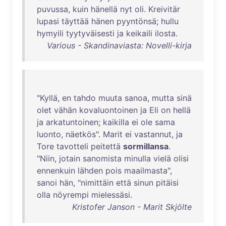
puvussa
,
kuin
hänellä
nyt
oli
.
Kreivitär
lupasi
täyttää
hänen
pyyntönsä
;
hullu
hymyili
tyytyväisesti
ja
keikaili
ilosta
.
Various - Skandinaviasta: Novelli-kirja
"
Kyllä
,
en
tahdo
muuta
sanoa
,
mutta
sinä
olet
vähän
kovaluontoinen
ja
Eli
on
hellä
ja
arkatuntoinen
;
kaikilla
ei
ole
sama
luonto
,
näetkös
".
Marit
ei
vastannut
,
ja
Tore
tavotteli
peitettä
sormillansa
.
"
Niin
,
jotain
sanomista
minulla
vielä
olisi
ennenkuin
lähden
pois
maailmasta
",
sanoi
hän
, "
nimittäin
että
sinun
pitäisi
olla
nöyrempi
mielessäsi
.
Kristofer Janson - Marit Skjölte