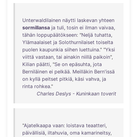
Unterwaldilainen
näytti
laskevan
yhteen
sormillansa
ja
tuli
,
tosin
ei
ilman
vaivaa
,
tähän
loppupäätökseen
: "
Neljä
tuhatta
,
Ylämaalaiset
ja
Solothurnilaiset
toiselta
puolen
kaupunkia
siihen
luettuina
." "
Yksi
viittä
vastaan
,
tai
ainakin
niillä
paikoin
",
Kilian
päätti
, "
Se
on
epäsuhta
,
jota
Berniläinen
ei
pelkää
.
Meilläkin
Bern'issä
on
kyllä
peitset
pitkiä
,
käsi
vahva
,
ja
rinta
rohkea
."
Charles Deslys - Kuninkaan toverit
"
Ajatelkaapa
vaan
:
loistava
teaatteri
,
päivällisiä
,
iltahuvia
,
oma
kamarineitsy
,