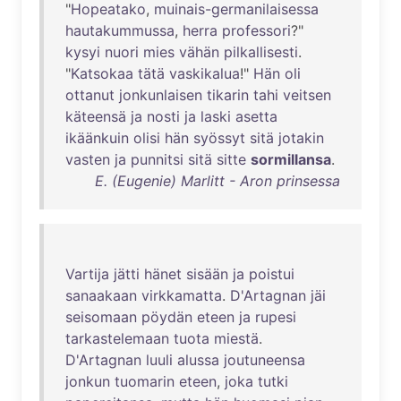
"
Hopeatako
,
muinais-germanilaisessa
hautakummussa
,
herra
professori
?"
kysyi
nuori
mies
vähän
pilkallisesti
.
"
Katsokaa
tätä
vaskikalua
!"
Hän
oli
ottanut
jonkunlaisen
tikarin
tahi
veitsen
käteensä
ja
nosti
ja
laski
asetta
ikäänkuin
olisi
hän
syössyt
sitä
jotakin
vasten
ja
punnitsi
sitä
sitte
sormillansa
.
E. (Eugenie) Marlitt - Aron prinsessa
Vartija
jätti
hänet
sisään
ja
poistui
sanaakaan
virkkamatta
.
D'Artagnan
jäi
seisomaan
pöydän
eteen
ja
rupesi
tarkastelemaan
tuota
miestä
.
D'Artagnan
luuli
alussa
joutuneensa
jonkun
tuomarin
eteen
,
joka
tutki