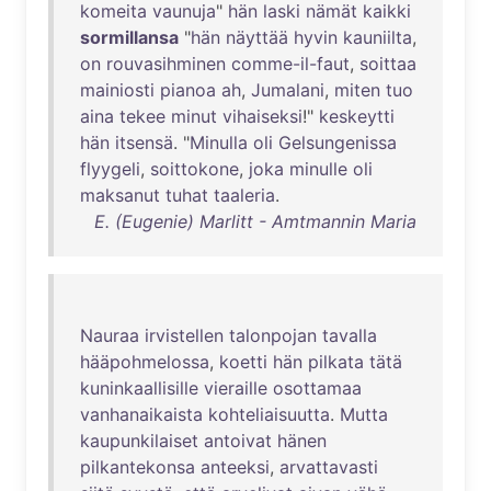
komeita
vaunuja
"
hän
laski
nämät
kaikki
sormillansa
"
hän
näyttää
hyvin
kauniilta
,
on
rouvasihminen
comme-il-faut
,
soittaa
mainiosti
pianoa
ah
,
Jumalani
,
miten
tuo
aina
tekee
minut
vihaiseksi
!"
keskeytti
hän
itsensä
. "
Minulla
oli
Gelsungenissa
flyygeli
,
soittokone
,
joka
minulle
oli
maksanut
tuhat
taaleria
.
E. (Eugenie) Marlitt - Amtmannin Maria
Nauraa
irvistellen
talonpojan
tavalla
hääpohmelossa
,
koetti
hän
pilkata
tätä
kuninkaallisille
vieraille
osottamaa
vanhanaikaista
kohteliaisuutta
.
Mutta
kaupunkilaiset
antoivat
hänen
pilkantekonsa
anteeksi
,
arvattavasti