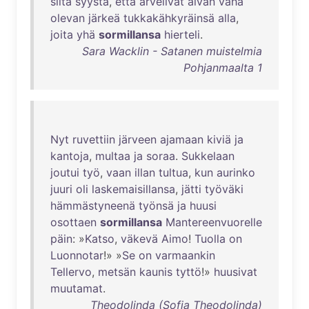
siitä
syystä
,
että
arvelivat
aivan
vähä
olevan
järkeä
tukkakähkyräinsä
alla
,
joita
yhä
sormillansa
hierteli
.
Sara Wacklin - Satanen muistelmia
Pohjanmaalta 1
Nyt
ruvettiin
järveen
ajamaan
kiviä
ja
kantoja
,
multaa
ja
soraa
.
Sukkelaan
joutui
työ
,
vaan
illan
tultua
,
kun
aurinko
juuri
oli
laskemaisillansa
,
jätti
työväki
hämmästyneenä
työnsä
ja
huusi
osottaen
sormillansa
Mantereenvuorelle
päin
: »
Katso
,
väkevä
Aimo
!
Tuolla
on
Luonnotar
!» »
Se
on
varmaankin
Tellervo
,
metsän
kaunis
tyttö
!»
huusivat
muutamat
.
Theodolinda (Sofia Theodolinda)