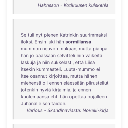
Hahnsson - Kotikuusen kuiskehia
Se
tuli
nyt
pienen
Katrinkin
suurimmaksi
iloksi
.
Ensin
luki
hän
sormillansa
mummon
neuvon
mukaan
,
mutta
pianpa
hän
jo
päässään
selvitteli
niin
vaikeita
laskuja
ja
niin
sukkelasti
,
että
Liisa
itsekin
kummasteli
.
Luuta-mummo
ei
itse
osannut
kirjoittaa
,
mutta
hänen
miehensä
oli
ennen
eläessään
piirustellut
jotenkin
hyviä
kirjaimia
,
ja
ennen
kuolemaansa
ehti
hän
opettaa
pojalleen
Juhanalle
sen
taidon
.
Various - Skandinaviasta: Novelli-kirja