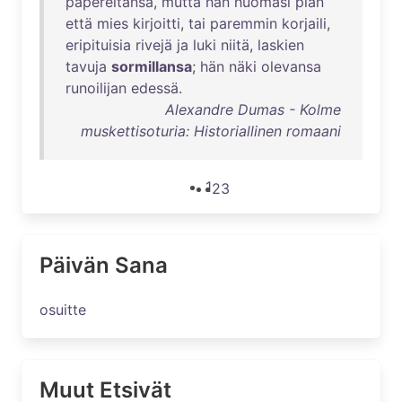
papereitansa
,
mutta
hän
huomasi
pian
että
mies
kirjoitti
,
tai
paremmin
korjaili
,
eripituisia
rivejä
ja
luki
niitä
,
laskien
tavuja
sormillansa
;
hän
näki
olevansa
runoilijan
edessä
.
Alexandre Dumas - Kolme
muskettisoturia: Historiallinen romaani
1
2
3
Päivän Sana
osuitte
Muut Etsivät