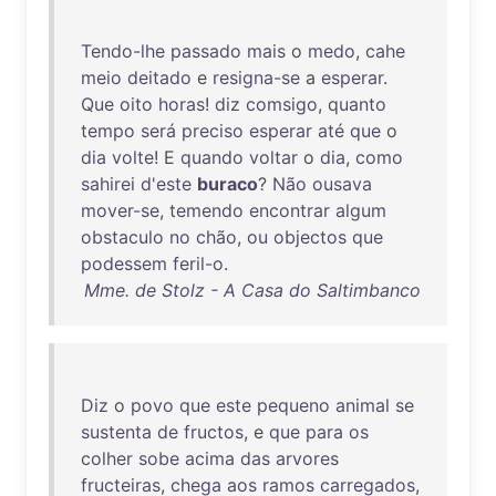
Tendo-lhe
passado
mais
o
medo
,
cahe
meio
deitado
e
resigna-se
a
esperar
.
Que
oito
horas
!
diz
comsigo
,
quanto
tempo
será
preciso
esperar
até
que
o
dia
volte
! E
quando
voltar
o
dia
,
como
sahirei
d'este
buraco
?
Não
ousava
mover-se
,
temendo
encontrar
algum
obstaculo
no
chão
,
ou
objectos
que
podessem
feril-o
.
Mme. de Stolz - A Casa do Saltimbanco
Diz
o
povo
que
este
pequeno
animal
se
sustenta
de
fructos
, e
que
para
os
colher
sobe
acima
das
arvores
fructeiras
,
chega
aos
ramos
carregados
,