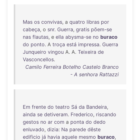
Mas
os
convivas
, a
quatro
libras
por
cabeça
, o
snr
.
Guerra
,
gratis
põem-se
nas
flautas
, e
ella
abysma-se
no
buraco
do
ponto
. A
troça
está
impressa
.
Guerra
Junqueiro
vingou
A. A.
Teixeira
de
Vasconcellos
.
Camilo Ferreira Botelho Castelo Branco
- A senhora Rattazzi
Em
frente
do
teatro
Sá
da
Bandeira
,
ainda
se
detiveram
.
Frederico
,
riscando
gestos
no
ar
com
a
ponta
do
dedo
enluvado
,
dizia
:
Na
parede
dêste
edificio
já
havia
aquele
mesmo
buraco
,