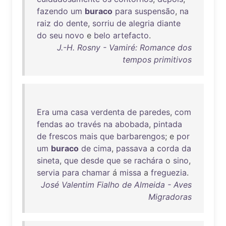
fazendo
um
buraco
para
suspensão
,
na
raiz
do
dente
,
sorriu
de
alegria
diante
do
seu
novo
e
belo
artefacto
.
J.-H. Rosny - Vamiré: Romance dos
tempos primitivos
Era
uma
casa
verdenta
de
paredes
,
com
fendas
ao
través
na
abobada
,
pintada
de
frescos
mais
que
barbarengos
; e
por
um
buraco
de
cima
,
passava
a
corda
da
sineta
,
que
desde
que
se
rachára
o
sino
,
servia
para
chamar
á
missa
a
freguezia
.
José Valentim Fialho de Almeida - Aves
Migradoras