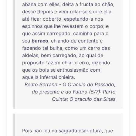
abana
com
elles
,
deita
a
fructa
ao
chão
,
desce
depois
e
vem
rolar-se
sobre
ella
,
até
ficar
coberto
,
espetando-a
nos
espinhos
que
lhe
revestem
o
corpo
; e
que
assim
carregado
,
caminha
para
o
seu
buraco
,
chiando
de
contente
e
fazendo
tal
bulha
,
como
um
carro
das
aldeias
,
bem
carregado
,
ao
qual
de
proposito
fazem
chiar
o
eixo
,
dizendo
que
os
bois
se
enthusiasmão
com
aquella
infernal
chieira
.
Bento Serrano - O Oraculo do Passado,
do presente e do Futuro (5/7): Parte
Quinta: O oraculo das Sinas
Pois
não
leu
na
sagrada
escriptura
,
que