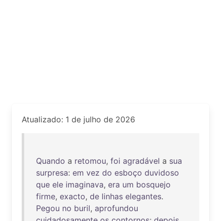
Atualizado: 1 de julho de 2026
Quando
a
retomou
,
foi
agradável
a
sua
surpresa
:
em
vez
do
esboço
duvidoso
que
ele
imaginava
,
era
um
bosquejo
firme
,
exacto
,
de
linhas
elegantes
.
Pegou
no
buril
,
aprofundou
cuidadosamente
os
contornos
;
depois
,