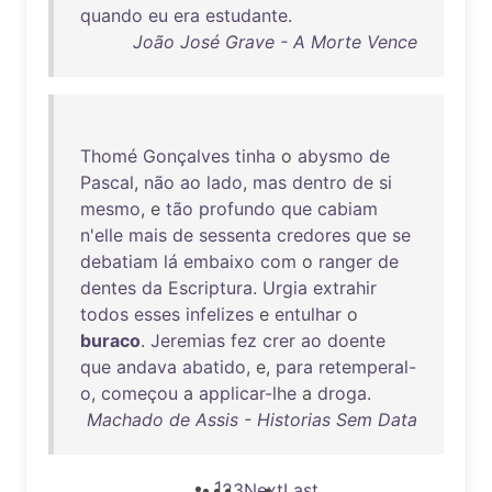
quando
eu
era
estudante
.
João José Grave - A Morte Vence
Thomé
Gonçalves
tinha
o
abysmo
de
Pascal
,
não
ao
lado
,
mas
dentro
de
si
mesmo
, e
tão
profundo
que
cabiam
n'elle
mais
de
sessenta
credores
que
se
debatiam
lá
embaixo
com
o
ranger
de
dentes
da
Escriptura
.
Urgia
extrahir
todos
esses
infelizes
e
entulhar
o
buraco
.
Jeremias
fez
crer
ao
doente
que
andava
abatido
, e,
para
retemperal-
o
,
começou
a
applicar-lhe
a
droga
.
Machado de Assis - Historias Sem Data
1
2
3
Next
Last