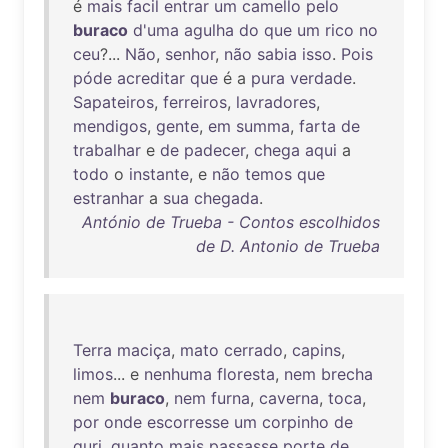
é
mais
facil
entrar
um
camello
pelo
buraco
d'uma
agulha
do
que
um
rico
no
ceu
?...
Não
,
senhor
,
não
sabia
isso
.
Pois
póde
acreditar
que
é a
pura
verdade
.
Sapateiros
,
ferreiros
,
lavradores
,
mendigos
,
gente
,
em
summa
,
farta
de
trabalhar
e
de
padecer
,
chega
aqui
a
todo
o
instante
, e
não
temos
que
estranhar
a
sua
chegada
.
António de Trueba - Contos escolhidos
de D. Antonio de Trueba
Terra
maciça
,
mato
cerrado
,
capins
,
limos
... e
nenhuma
floresta
,
nem
brecha
nem
buraco
,
nem
furna
,
caverna
,
toca
,
por
onde
escorresse
um
corpinho
de
guri
,
quanto
mais
passasse
porte
de