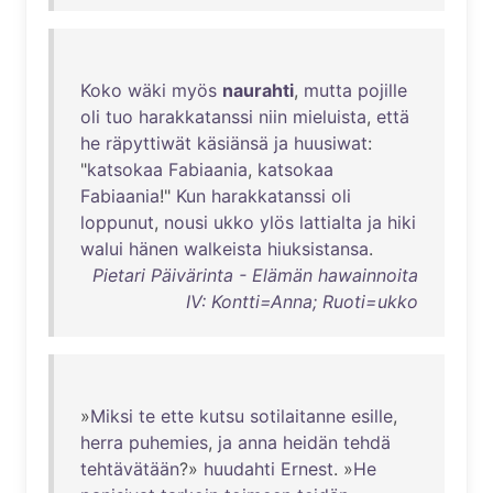
Koko
wäki
myös
naurahti
,
mutta
pojille
oli
tuo
harakkatanssi
niin
mieluista
,
että
he
räpyttiwät
käsiänsä
ja
huusiwat
:
"
katsokaa
Fabiaania
,
katsokaa
Fabiaania
!"
Kun
harakkatanssi
oli
loppunut
,
nousi
ukko
ylös
lattialta
ja
hiki
walui
hänen
walkeista
hiuksistansa
.
Pietari Päivärinta - Elämän hawainnoita
IV: Kontti=Anna; Ruoti=ukko
»
Miksi
te
ette
kutsu
sotilaitanne
esille
,
herra
puhemies
,
ja
anna
heidän
tehdä
tehtävätään
?»
huudahti
Ernest
. »
He