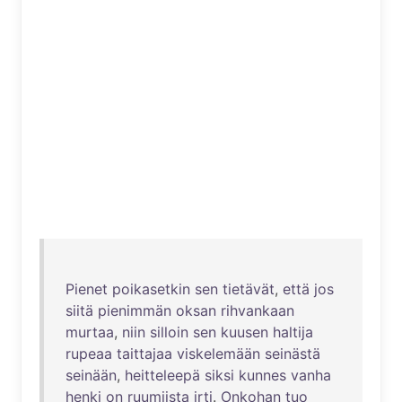
Pienet
poikasetkin
sen
tietävät
,
että
jos
siitä
pienimmän
oksan
rihvankaan
murtaa
,
niin
silloin
sen
kuusen
haltija
rupeaa
taittajaa
viskelemään
seinästä
seinään
,
heitteleepä
siksi
kunnes
vanha
henki
on
ruumiista
irti
.
Onkohan
tuo