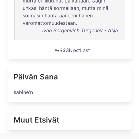
mutta
ei
liikkunut
paikaltaan
.
Gagin
uhkasi
häntä
sormellaan
,
mutta
minä
soimasin
häntä
ääneeni
hänen
varomattomuudestaan
.
Ivan Sergeevich Turgenev - Asja
1
2
3
Next
Last
Päivän Sana
sabine'n
Muut Etsivät