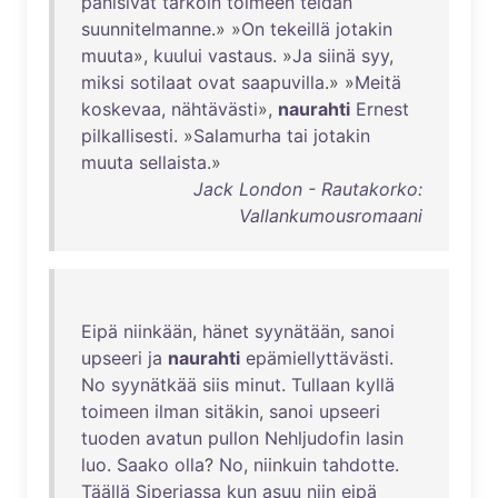
panisivat
tarkoin
toimeen
teidän
suunnitelmanne
.» »
On
tekeillä
jotakin
muuta
»,
kuului
vastaus
. »
Ja
siinä
syy
,
miksi
sotilaat
ovat
saapuvilla
.» »
Meitä
koskevaa
,
nähtävästi
»,
naurahti
Ernest
pilkallisesti
. »
Salamurha
tai
jotakin
muuta
sellaista
.»
Jack London - Rautakorko:
Vallankumousromaani
Eipä
niinkään
,
hänet
syynätään
,
sanoi
upseeri
ja
naurahti
epämiellyttävästi
.
No
syynätkää
siis
minut
.
Tullaan
kyllä
toimeen
ilman
sitäkin
,
sanoi
upseeri
tuoden
avatun
pullon
Nehljudofin
lasin
luo
.
Saako
olla
?
No
,
niinkuin
tahdotte
.
Täällä
Siperiassa
kun
asuu
niin
eipä