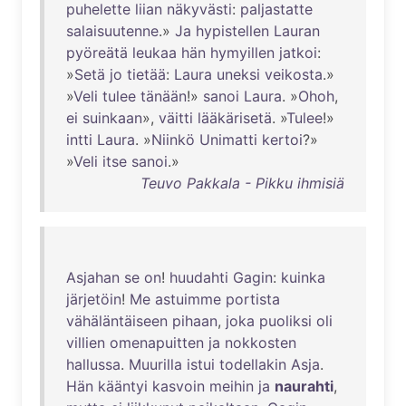
puhelette
liian
näkyvästi
:
paljastatte
salaisuutenne
.»
Ja
hypistellen
Lauran
pyöreätä
leukaa
hän
hymyillen
jatkoi
:
»
Setä
jo
tietää
:
Laura
uneksi
veikosta
.»
»
Veli
tulee
tänään
!»
sanoi
Laura
. »
Ohoh
,
ei
suinkaan
»,
väitti
lääkärisetä
. »
Tulee
!»
intti
Laura
. »
Niinkö
Unimatti
kertoi
?»
»
Veli
itse
sanoi
.»
Teuvo Pakkala - Pikku ihmisiä
Asjahan
se
on
!
huudahti
Gagin
:
kuinka
järjetöin
!
Me
astuimme
portista
vähäläntäiseen
pihaan
,
joka
puoliksi
oli
villien
omenapuitten
ja
nokkosten
hallussa
.
Muurilla
istui
todellakin
Asja
.
Hän
kääntyi
kasvoin
meihin
ja
naurahti
,