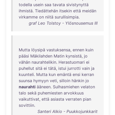
todella
usein
saa
tavata
sivistynyttä
ihmistä
.
Tiedättehän
itsekin
että
meidän
virkamme
on
niitä
surullisimpia
.
graf Leo Tolstoy - Ylösnousemus III
Mutta
löysipä
vastuksensa
,
ennen
kuin
pääsi
Mäkilahden
Matin
kynsistä
,
jo
vähän
naurahtelikin
.
Herastuomari
ei
puhellut
sitä
ei
tätä
,
istui
jurrotti
vain
ja
kuunteli
.
Mutta
kun
emäntä
ensi
kerran
suunsa
hymyyn
veti
,
silloin
hänkin
jo
naurahti
ääneen
.
Sulhasmiehen
velaton
talo
sekä
puhemiesten
arvokkuus
vaikuttivat
,
että
asiasta
verraten
pian
sovittiin
.
Santeri Alkio - Puukkojunkkarit