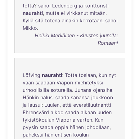
totta
?
sanoi
Ledenberg
ja
konttoristi
naurahti
,
mutta
ei
virkkanut
mitään
.
Kyllä
sitä
totena
ainakin
kerrotaan
,
sanoi
Mikko
.
Heikki Meriläinen - Kuusten juurella:
Romaani
Löfving
naurahti
:
Totta
tosiaan
,
kun
nyt
vaan
saadaan
Viapori
miehitetyksi
urhoollisilla
sotureilla
.
Juhana
ojensihe
.
Hänkin
halusi
saada
sanansa
joukkoon
ja
lausui
:
Luulen
,
että
everstiluutnantti
Ehrensvärd
aikoo
saada
aikaan
uuden
tykistökoulun
Viaporia
varten
.
Kun
pyysin
saada
oppia
hänen
johdollaan
,
paheksui
hän
entisen
koulun