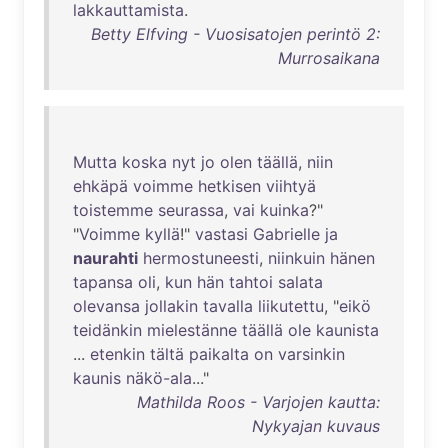
lakkauttamista
.
Betty Elfving - Vuosisatojen perintö 2:
Murrosaikana
Mutta
koska
nyt
jo
olen
täällä
,
niin
ehkäpä
voimme
hetkisen
viihtyä
toistemme
seurassa
,
vai
kuinka
?"
"
Voimme
kyllä
!"
vastasi
Gabrielle
ja
naurahti
hermostuneesti
,
niinkuin
hänen
tapansa
oli
,
kun
hän
tahtoi
salata
olevansa
jollakin
tavalla
liikutettu
, "
eikö
teidänkin
mielestänne
täällä
ole
kaunista
...
etenkin
tältä
paikalta
on
varsinkin
kaunis
näkö-ala
..."
Mathilda Roos - Varjojen kautta:
Nykyajan kuvaus