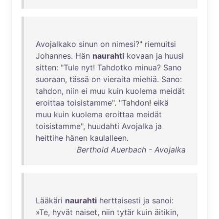
Avojalkako
sinun
on
nimesi
?"
riemuitsi
Johannes
.
Hän
naurahti
kovaan
ja
huusi
sitten
: "
Tule
nyt
!
Tahdotko
minua
?
Sano
suoraan
,
tässä
on
vieraita
miehiä
.
Sano
:
tahdon
,
niin
ei
muu
kuin
kuolema
meidät
eroittaa
toisistamme
". "
Tahdon
!
eikä
muu
kuin
kuolema
eroittaa
meidät
toisistamme
",
huudahti
Avojalka
ja
heittihe
hänen
kaulalleen
.
Berthold Auerbach - Avojalka
Lääkäri
naurahti
herttaisesti
ja
sanoi
:
»
Te
,
hyvät
naiset
,
niin
tytär
kuin
äitikin
,