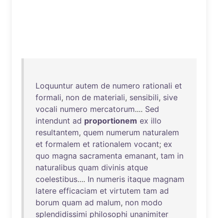
Loquuntur
autem
de
numero
rationali
et
formali
,
non
de
materiali
,
sensibili
,
sive
vocali
numero
mercatorum
....
Sed
intendunt
ad
proportionem
ex
illo
resultantem
,
quem
numerum
naturalem
et
formalem
et
rationalem
vocant
;
ex
quo
magna
sacramenta
emanant
,
tam
in
naturalibus
quam
divinis
atque
coelestibus
....
In
numeris
itaque
magnam
latere
efficaciam
et
virtutem
tam
ad
borum
quam
ad
malum
,
non
modo
splendidissimi
philosophi
unanimiter