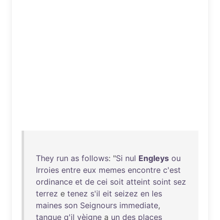
They
run
as
follows
: "
Si
nul
Engleys
ou
Irroies
entre
eux
memes
encontre
c'est
ordinance
et
de
cei
soit
atteint
soint
sez
terrez
e
tenez
s'il
eit
seizez
en
les
maines
son
Seignours
immediate
,
tanque
q'il
vèigne
a
un
des
places