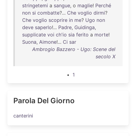
stringetemi
a
sangue
, o
maglie
!
Perché
non
si
combatte
?...
Che
voglio
dirmi
?
Che
voglio
scoprire
in
me
?
Ugo
non
deve
saperlo
!...
Padre
,
Guidinga
,
supplicate
voi
ch'io
sia
ferito
a
morte
!
Suona
,
Aimone
!...
Ci
sar
Ambrogio Bazzero - Ugo: Scene del
secolo X
1
Parola Del Giorno
canterini