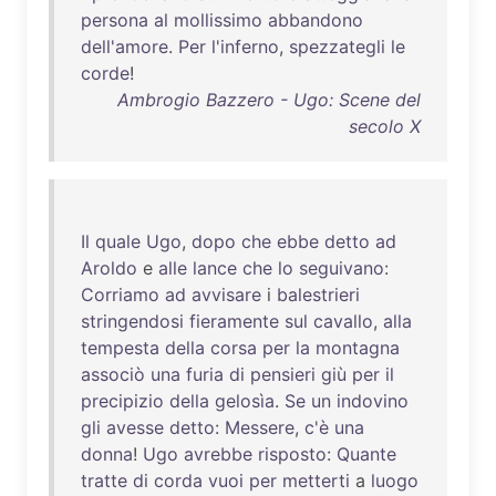
persona
al
mollissimo
abbandono
dell'amore
.
Per
l'inferno
,
spezzategli
le
corde
!
Ambrogio Bazzero - Ugo: Scene del
secolo X
Il
quale
Ugo
,
dopo
che
ebbe
detto
ad
Aroldo
e
alle
lance
che
lo
seguivano
:
Corriamo
ad
avvisare
i
balestrieri
stringendosi
fieramente
sul
cavallo
,
alla
tempesta
della
corsa
per
la
montagna
associò
una
furia
di
pensieri
giù
per
il
precipizio
della
gelosìa
.
Se
un
indovino
gli
avesse
detto
:
Messere
,
c'è
una
donna
!
Ugo
avrebbe
risposto
:
Quante
tratte
di
corda
vuoi
per
metterti
a
luogo