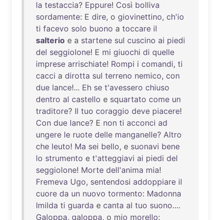
la
testaccia
?
Eppure
!
Così
bolliva
sordamente
: E
dire
, o
giovinettino
,
ch'io
ti
facevo
solo
buono
a
toccare
il
salterio
e a
startene
sul
cuscino
ai
piedi
del
seggiolone
! E
mi
giuochi
di
quelle
imprese
arrischiate
!
Rompi
i
comandi
,
ti
cacci
a
dirotta
sul
terreno
nemico
,
con
due
lance
!...
Eh
se
t'avessero
chiuso
dentro
al
castello
e
squartato
come
un
traditore
?
Il
tuo
coraggio
deve
piacere
!
Con
due
lance
? E
non
ti
acconci
ad
ungere
le
ruote
delle
manganelle
?
Altro
che
leuto
!
Ma
sei
bello
, e
suonavi
bene
lo
strumento
e
t'atteggiavi
ai
piedi
del
seggiolone
!
Morte
dell'anima
mia
!
Fremeva
Ugo
,
sentendosi
addoppiare
il
cuore
da
un
nuovo
tormento
:
Madonna
Imilda
ti
guarda
e
canta
al
tuo
suono
....
Galoppa
,
galoppa
, o
mio
morello
: