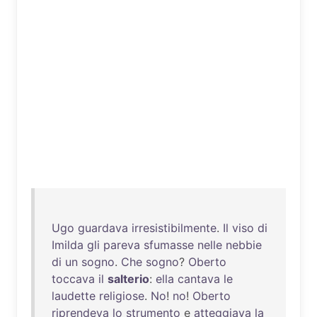
Ugo
guardava
irresistibilmente
.
Il
viso
di
Imilda
gli
pareva
sfumasse
nelle
nebbie
di
un
sogno
.
Che
sogno
?
Oberto
toccava
il
salterio
:
ella
cantava
le
laudette
religiose
.
No
!
no
!
Oberto
riprendeva
lo
strumento
e
atteggiava
la