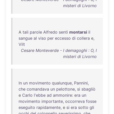
misteri di Livorno
A
tali
parole
Alfredo
sentì
montarsi
il
sangue
al
viso
per
eccesso
di
collera
e,
Vilt
Cesare Monteverde - I demagoghi : O, I
misteri di Livorno
In
un
movimento
qualunque
,
Pannini
,
che
comandava
un
pelottone
,
si
sbagliò
e
Carlo
l'ebbe
ad
ammonire
:
era
un
movimento
importante
,
occorreva
fosse
eseguito
rapidamente
, e
si
era
sotto
gli
occhi
del
colonnello
severissimo
,
che