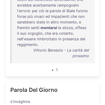
avrebbe
acerbamente
rampognato
l'errore
:
per
ciò
le
parole
di
Biale
furono
forse
più
vivaci
ed
impazienti
che
non
sarebbero
state
in
altro
momento
, e
Pannini
sentì
montarsi
la
stizza
,
offeso
il
suo
orgoglio
,
che
era
cotanto
,
nell'essere
rimbrottato
in
presenza
del
reggimento
.
Vittorio Bersezio - La carità del
prossimo
1
Parola Del Giorno
s'invaghiva