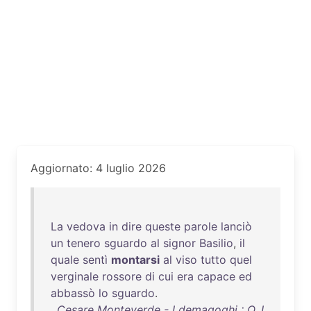
Aggiornato: 4 luglio 2026
La
vedova
in
dire
queste
parole
lanciò
un
tenero
sguardo
al
signor
Basilio
,
il
quale
sentì
montarsi
al
viso
tutto
quel
verginale
rossore
di
cui
era
capace
ed
abbassò
lo
sguardo
.
Cesare Monteverde - I demagoghi : O, I