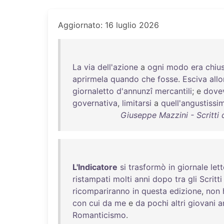
Aggiornato: 16 luglio 2026
La
via
dell'azione
a
ogni
modo
era
chiu
aprirmela
quando
che
fosse
.
Esciva
allo
giornaletto
d'annunzî
mercantili
; e
dove
governativa
,
limitarsi
a
quell'angustissi
Giuseppe Mazzini - Scritti 
L'Indicatore
si
trasformò
in
giornale
let
ristampati
molti
anni
dopo
tra
gli
Scritti
ricompariranno
in
questa
edizione
,
non
con
cui
da
me
e
da
pochi
altri
giovani
a
Romanticismo
.