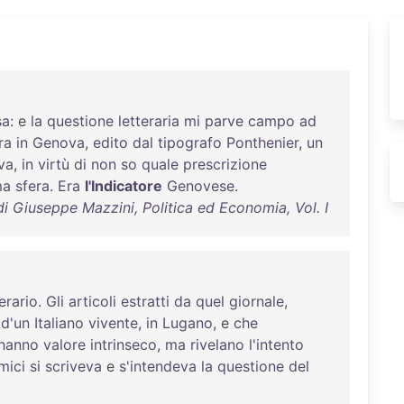
sa
: e
la
questione
letteraria
mi
parve
campo
ad
ra
in
Genova
,
edito
dal
tipografo
Ponthenier
,
un
va
,
in
virtù
di
non
so
quale
prescrizione
ma
sfera
.
Era
l'Indicatore
Genovese
.
di Giuseppe Mazzini, Politica ed Economia, Vol. I
terario
.
Gli
articoli
estratti
da
quel
giornale
,
d'un
Italiano
vivente
,
in
Lugano
, e
che
hanno
valore
intrinseco
,
ma
rivelano
l'intento
mici
si
scriveva
e
s'intendeva
la
questione
del