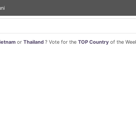
ni
ietnam
or
Thailand
? Vote for the
TOP Country
of the Week