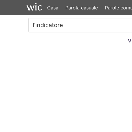
Casa
Parola casuale
Parole comu
V