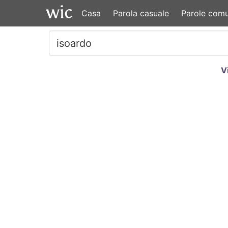
Casa
Parola casuale
Parole comu
V