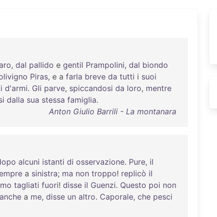
aro
,
dal
pallido
e
gentil
Prampolini
,
dal
biondo
'olivigno
Piras
, e a
farla
breve
da
tutti
i
suoi
i
d'armi
.
Gli
parve
,
spiccandosi
da
loro
,
mentre
si
dalla
sua
stessa
famiglia
.
Anton Giulio Barrili - La montanara
dopo
alcuni
istanti
di
osservazione
.
Pure
,
il
empre
a
sinistra
;
ma
non
troppo
!
replicò
il
emo
tagliati
fuori
!
disse
il
Guenzi
.
Questo
poi
non
anche
a
me
,
disse
un
altro
.
Caporale
,
che
pesci