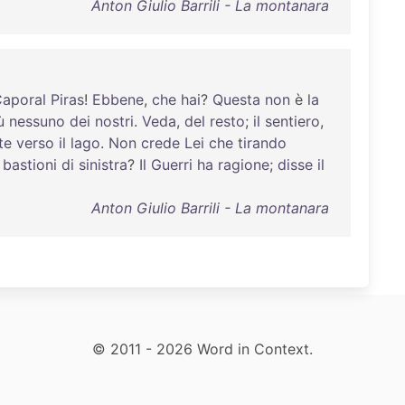
Anton Giulio Barrili - La montanara
aporal
Piras
!
Ebbene
,
che
hai
?
Questa
non
è
la
ù
nessuno
dei
nostri
.
Veda
,
del
resto
;
il
sentiero
,
te
verso
il
lago
.
Non
crede
Lei
che
tirando
i
bastioni
di
sinistra
?
Il
Guerri
ha
ragione
;
disse
il
Anton Giulio Barrili - La montanara
© 2011 - 2026 Word in Context.