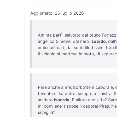
Aggiornato: 26 luglio 2026
Aminta
partì
,
salutato
dal
bruno
Fogazz
angelico
Simone
,
dal
nero
Isoardo
,
dall
amici
più
cari
,
dai
suoi
dilettissimi
fratell
il
veicolo
si
metteva
in
moto
,
di
separar
Pare
anche
a
me
;
borbottò
il
caporale
,
tenente
ci
ha
detto
:
sempre
a
sinistra
!
S
soldato
Isoardo
. E
allora
che
si
fa
?
Sar
mi
conviene
;
rispose
il
caporal
Piras
.
Ne
si
piglia
?