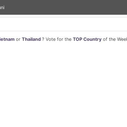
ni
ietnam
or
Thailand
? Vote for the
TOP Country
of the Week