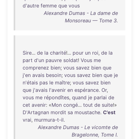
d'autre
femme
que
vous
Alexandre Dumas - La dame de
Monsoreau — Tome 3.
Sire
...
de
la
charité
!...
pour
un
roi
,
de
la
part
d'un
pauvre
soldat
!
Vous
me
comprenez
bien
;
vous
savez
bien
que
j'en
avais
besoin
;
vous
savez
bien
que
je
n'étais
pas
le
maître
;
vous
savez
bien
que
j'avais
l'avenir
en
espérance
.
Or
,
vous
me
répondîtes
,
quand
je
parlai
de
cet
avenir
: «
Mon
congé
...
tout
de
suite
!»
D'Artagnan
mordit
sa
moustache
.
C'est
vrai
,
murmura-t-il
.
Alexandre Dumas - Le vicomte de
Bragelonne, Tome I.