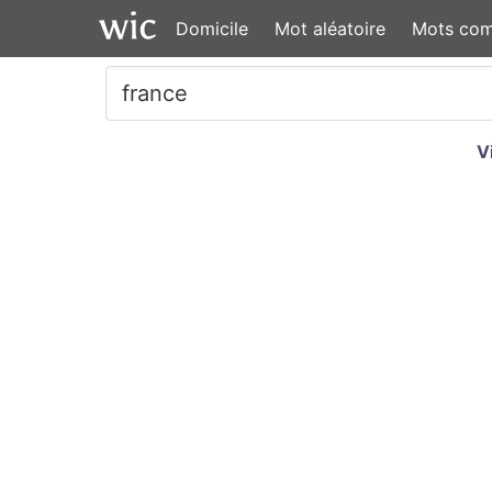
Domicile
Mot aléatoire
Mots co
V