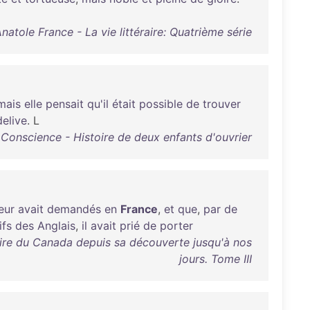
natole France - La vie littéraire: Quatrième série
mais
elle
pensait
qu'il
était
possible
de
trouver
elive
. L
Conscience - Histoire de deux enfants d'ouvrier
eur
avait
demandés
en
France
,
et
que
,
par
de
ifs
des
Anglais
,
il
avait
prié
de
porter
toire du Canada depuis sa découverte jusqu'à nos
jours. Tome III