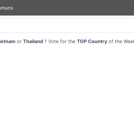
mmuns
ietnam
or
Thailand
? Vote for the
TOP Country
of the Week