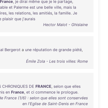
France
,
je
dirai
même
que
je
le
partage
,
able
et
Palerme
est
une
belle
ville
,
mais
la
ires
,
les
relations
,
les
amitiés
,
la
famille
.
Je
e
plaisir
que
j'aurais
Hector Malot - Ghislaine
al
Bergerot
a
une
réputation
de
grande
piété
,
Émile Zola - Les trois villes: Rome
S
CHRONIQUES
DE
FRANCE
,
selon
que
elles
nis
en
France
,
et
ci
commence
le
prologue
.
de France (1/6) : selon que elles sont conservées
en l'Eglise de Saint-Denis en France