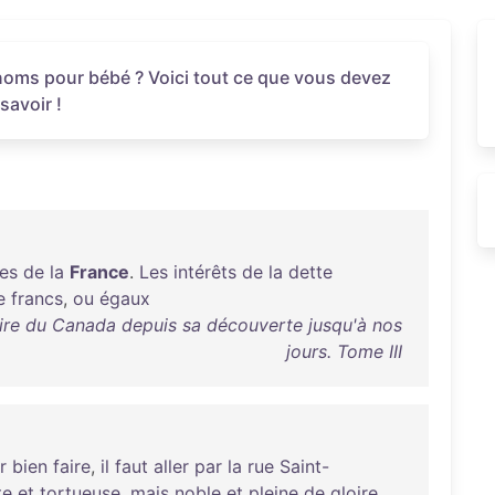
rénoms pour bébé ? Voici tout ce que vous devez
savoir !
ces
de
la
France
.
Les
intérêts
de
la
dette
e
francs
,
ou
égaux
toire du Canada depuis sa découverte jusqu'à nos
jours. Tome III
r
bien
faire
,
il
faut
aller
par
la
rue
Saint-
te
et
tortueuse
,
mais
noble
et
pleine
de
gloire
.