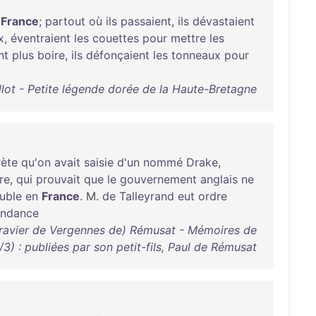
France
;
partout
où
ils
passaient
,
ils
dévastaient
x
,
éventraient
les
couettes
pour
mettre
les
nt
plus
boire
,
ils
défonçaient
les
tonneaux
pour
llot - Petite légende dorée de la Haute-Bretagne
rète
qu'on
avait
saisie
d'un
nommé
Drake
,
re
,
qui
prouvait
que
le
gouvernement
anglais
ne
ouble
en
France
. M.
de
Talleyrand
eut
ordre
ondance
 Gravier de Vergennes de) Rémusat - Mémoires de
) : publiées par son petit-fils, Paul de Rémusat