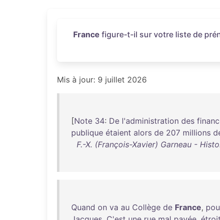
France
figure-t-il sur votre liste de p
Mis à jour: 9 juillet 2026
[
Note
34
:
De
l'administration
des
finan
publique
étaient
alors
de
207
millions
d
F.-X. (François-Xavier) Garneau - His
Quand
on
va
au
Collège
de
France
,
pou
Jacques
.
C'est
une
rue
mal
pavée
,
étroi