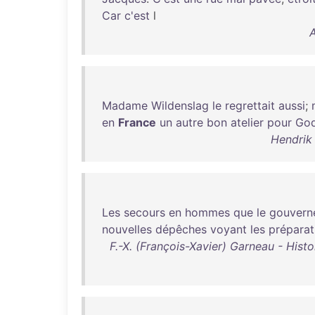
Car
c'est
l
A
Madame
Wildenslag
le
regrettait
aussi
;
en
France
un
autre
bon
atelier
pour
God
Hendrik 
Les
secours
en
hommes
que
le
gouvern
nouvelles
dépêches
voyant
les
préparat
F.-X. (François-Xavier) Garneau - His