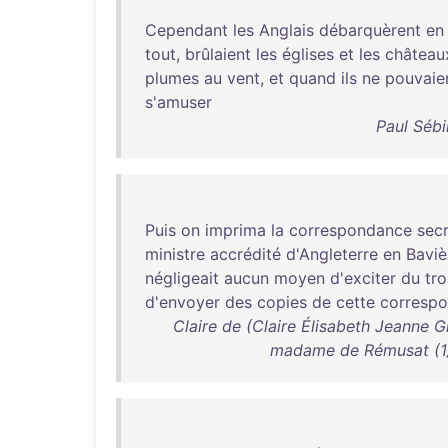
Cependant
les
Anglais
débarquèrent
en
tout
,
brûlaient
les
églises
et
les
château
plumes
au
vent
,
et
quand
ils
ne
pouvaie
s'amuser
Paul Sébi
Puis
on
imprima
la
correspondance
sec
ministre
accrédité
d'Angleterre
en
Baviè
négligeait
aucun
moyen
d'exciter
du
tr
d'envoyer
des
copies
de
cette
corresp
Claire de (Claire Élisabeth Jeanne
madame de Rémusat (1/3