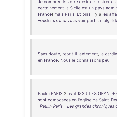
Je
comprends
votre
désir
de
rentrer
en
certainement
la
Sicile
est
un
pays
admir
France
!
mais
Paris
!
Et
puis
il
y a
les
affa
voudrais
donc
vous
voir
partir
,
malgré
l
Sans
doute
,
reprit-il
lentement
,
le
cardin
en
France
.
Nous
le
connaissons
peu
,
Paulin
PARIS
2
avril
1836
.
LES
GRANDE
sont
composées
en
l'église
de
Saint-De
Paulin Paris - Les grandes chroniques 