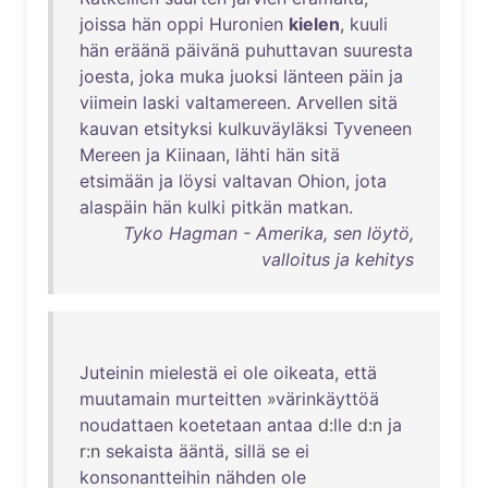
joissa
hän
oppi
Huronien
kielen
,
kuuli
hän
eräänä
päivänä
puhuttavan
suuresta
joesta
,
joka
muka
juoksi
länteen
päin
ja
viimein
laski
valtamereen
.
Arvellen
sitä
kauvan
etsityksi
kulkuväyläksi
Tyveneen
Mereen
ja
Kiinaan
,
lähti
hän
sitä
etsimään
ja
löysi
valtavan
Ohion
,
jota
alaspäin
hän
kulki
pitkän
matkan
.
Tyko Hagman - Amerika, sen löytö,
valloitus ja kehitys
Juteinin
mielestä
ei
ole
oikeata
,
että
muutamain
murteitten
»
värinkäyttöä
noudattaen
koetetaan
antaa
d:
lle
d:n
ja
r:n
sekaista
ääntä
,
sillä
se
ei
konsonantteihin
nähden
ole