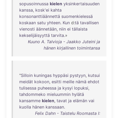
sopusoinnussa
kielen
yksinkertaisuuden
kanssa
,
kosk'ei
kahta
konsonanttiäännettä
suomenkielessä
koskaan
satu
yhteen
.
Kun
d:
tä
tavallisen
vienosti
äännetään
,
niin
ei
tällaista
kekselijäisyyttä
tarvita
.»
Kuuno A. Talvioja - Jaakko Juteini ja
hänen kirjallinen toimintansa
"
Silloin
kuningas
hyppäsi
pystyyn
,
kutsui
meidät
kokoon
,
esitti
meille
nämä
ehdot
tulisessa
puheessa
ja
kysyi
lopuksi
,
tahdommeko
mieluummin
hylätä
kansamme
kielen
,
tavat
ja
elämän
vai
kuolla
hänen
kanssaan
.
Felix Dahn - Taistelu Roomasta I: