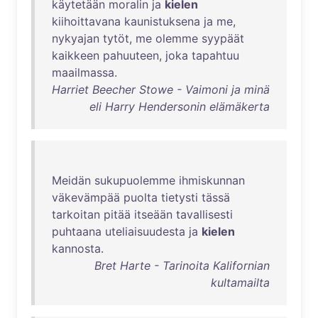
käytetään
moralin
ja
kielen
kiihoittavana
kaunistuksena
ja
me
,
nykyajan
tytöt
,
me
olemme
syypäät
kaikkeen
pahuuteen
,
joka
tapahtuu
maailmassa
.
Harriet Beecher Stowe - Vaimoni ja minä
eli Harry Hendersonin elämäkerta
Meidän
sukupuolemme
ihmiskunnan
väkevämpää
puolta
tietysti
tässä
tarkoitan
pitää
itseään
tavallisesti
puhtaana
uteliaisuudesta
ja
kielen
kannosta
.
Bret Harte - Tarinoita Kalifornian
kultamailta