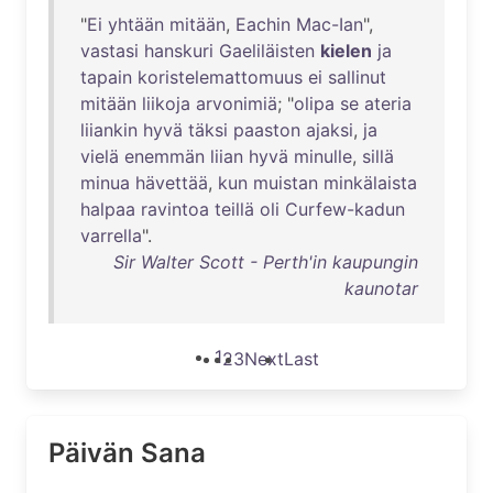
"
Ei
yhtään
mitään
,
Eachin
Mac-Ian
",
vastasi
hanskuri
Gaeliläisten
kielen
ja
tapain
koristelemattomuus
ei
sallinut
mitään
liikoja
arvonimiä
; "
olipa
se
ateria
liiankin
hyvä
täksi
paaston
ajaksi
,
ja
vielä
enemmän
liian
hyvä
minulle
,
sillä
minua
hävettää
,
kun
muistan
minkälaista
halpaa
ravintoa
teillä
oli
Curfew-kadun
varrella
".
Sir Walter Scott - Perth'in kaupungin
kaunotar
1
2
3
Next
Last
Päivän Sana