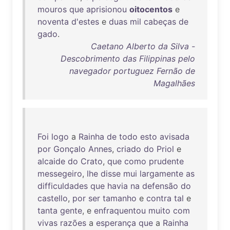
mouros
que
aprisionou
oitocentos
e
noventa
d'estes
e
duas
mil
cabeças
de
gado
.
Caetano Alberto da Silva -
Descobrimento das Filippinas pelo
navegador portuguez Fernão de
Magalhães
Foi
logo
a
Rainha
de
todo
esto
avisada
por
Gonçalo
Annes
,
criado
do
Priol
e
alcaide
do
Crato
,
que
como
prudente
messegeiro
,
lhe
disse
mui
largamente
as
difficuldades
que
havia
na
defensão
do
castello
,
por
ser
tamanho
e
contra
tal
e
tanta
gente
, e
enfraquentou
muito
com
vivas
razões
a
esperança
que
a
Rainha