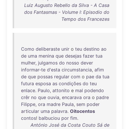
Luiz Augusto Rebello da Silva - A Casa
dos Fantasmas - Volume I: Episodio do
Tempo dos Francezes
Como
deliberaste
unir
o
teu
destino
ao
de
uma
menina
que
desejas
fazer
tua
mulher
,
julgamos
do
nosso
dever
informar-te
d'esta
circumstancia
,
afim
de
que
possas
regular
com
o
pae
da
tua
futura
esposa
as
condições
do
teu
enlace
.
Paulo
,
attonito
e
mal
podendo
crêr
no
que
ouvia
,
encarava
ora
o
padre
Filippe
,
ora
madre
Paula
,
sem
poder
articular
uma
palavra
.
Oitocentos
contos
!
balbuciou
por
fim
.
António José da Costa Couto Sá de