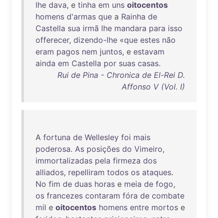
lhe
dava
, e
tinha
em
uns
oitocentos
homens
d'armas
que
a
Rainha
de
Castella
sua
irmã
lhe
mandara
para
isso
offerecer
,
dizendo-lhe
«
que
estes
não
eram
pagos
nem
juntos
, e
estavam
ainda
em
Castella
por
suas
casas
.
Rui de Pina - Chronica de El-Rei D.
Affonso V (Vol. I)
A
fortuna
de
Wellesley
foi
mais
poderosa
.
As
posições
do
Vimeiro
,
immortalizadas
pela
firmeza
dos
alliados
,
repelliram
todos
os
ataques
.
No
fim
de
duas
horas
e
meia
de
fogo
,
os
francezes
contaram
fóra
de
combate
mil
e
oitocentos
homens
entre
mortos
e