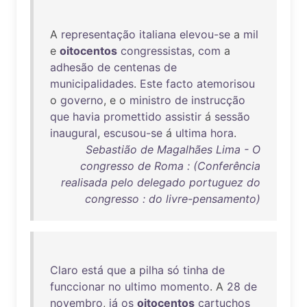
A
representação
italiana
elevou-se
a
mil
e
oitocentos
congressistas
,
com
a
adhesão
de
centenas
de
municipalidades
.
Este
facto
atemorisou
o
governo
, e o
ministro
de
instrucção
que
havia
promettido
assistir
á
sessão
inaugural
,
escusou-se
á
ultima
hora
.
Sebastião de Magalhães Lima - O
congresso de Roma : (Conferência
realisada pelo delegado portuguez do
congresso : do livre-pensamento)
Claro
está
que
a
pilha
só
tinha
de
funccionar
no
ultimo
momento
. A
28
de
novembro
,
já
os
oitocentos
cartuchos