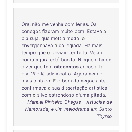
Ora
,
não
me
venha
com
lerias
.
Os
conegos
fizeram
muito
bem
.
Estava
a
pia
suja
,
que
mettia
medo
, e
envergonhava
a
collegiada
.
Ha
mais
tempo
que
o
deviam
ter
feito
.
Vejam
como
agora
está
bonita
.
Ninguem
ha
de
dizer
que
tem
oitocentos
annos
a
tal
pia
.
Vão
lá
adivinhal-o
.
Agora
nem
o
mais
pintado
. E o
bom
do
negociante
confirmava
a
sua
dissertação
artistica
com
o
silvo
estrondoso
d'uma
pitada
.
Manuel Pinheiro Chagas - Astucias de
Namorada, e Um melodrama em Santo
Thyrso