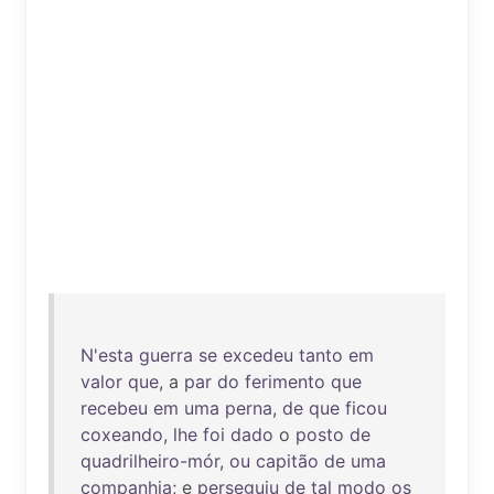
N'esta
guerra
se
excedeu
tanto
em
valor
que
, a
par
do
ferimento
que
recebeu
em
uma
perna
,
de
que
ficou
coxeando
,
lhe
foi
dado
o
posto
de
quadrilheiro-mór
,
ou
capitão
de
uma
companhia
; e
perseguiu
de
tal
modo
os