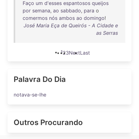
Faço
um
d'esses
espantosos
queijos
por
semana
,
ao
sabbado
,
para
o
comermos
nós
ambos
ao
domingo
!
José Maria Eça de Queirós - A Cidade e
as Serras
1
2
3
Next
Last
Palavra Do Dia
notava-se-lhe
Outros Procurando