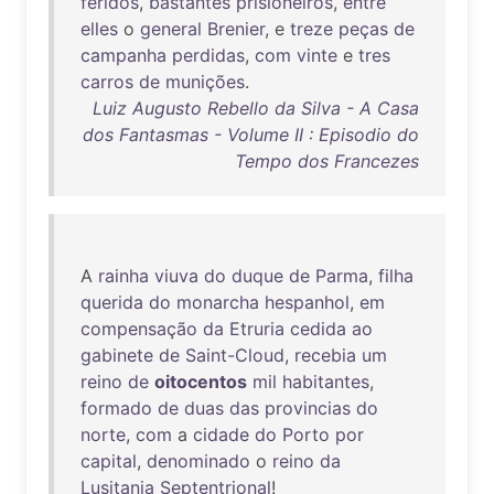
feridos
,
bastantes
prisioneiros
,
entre
elles
o
general
Brenier
, e
treze
peças
de
campanha
perdidas
,
com
vinte
e
tres
carros
de
munições
.
Luiz Augusto Rebello da Silva - A Casa
dos Fantasmas - Volume II : Episodio do
Tempo dos Francezes
A
rainha
viuva
do
duque
de
Parma
,
filha
querida
do
monarcha
hespanhol
,
em
compensação
da
Etruria
cedida
ao
gabinete
de
Saint-Cloud
,
recebia
um
reino
de
oitocentos
mil
habitantes
,
formado
de
duas
das
provincias
do
norte
,
com
a
cidade
do
Porto
por
capital
,
denominado
o
reino
da
Lusitania
Septentrional
!