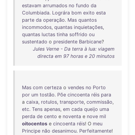
estavam
arrumados
no
fundo
da
Columbiada
.
Lográra
bom
exito
esta
parte
da
operação
.
Mas
quantos
incommodos
,
quantas
inquietações
,
quantas
luctas
tinha
soffrido
ou
sustentado
o
presidente
Barbicane
?
Jules Verne - Da terra à lua: viagem
directa em 97 horas e 20 minutos
Mas
com
certeza
o
vendes
no
Porto
por
um
tostão
.
Põe
cincoenta
réis
para
a
caixa
,
rotulos
,
transporte
,
commissão
,
etc
.
Tens
apenas
,
em
cada
queijo
uma
perda
de
cento
e
noventa
e
nove
mil
oitocentos
e
cincoenta
réis
! O
meu
Principe
não
desanimou
.
Perfeitamente
!