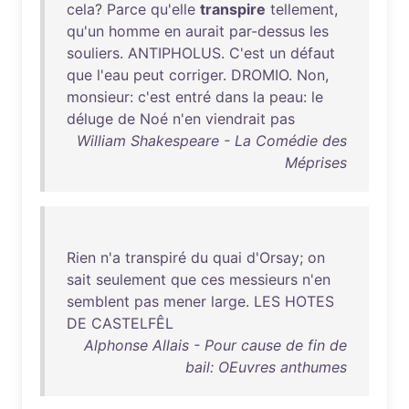
cela
?
Parce
qu'elle
transpire
tellement
,
qu'un
homme
en
aurait
par-dessus
les
souliers
.
ANTIPHOLUS
.
C'est
un
défaut
que
l'eau
peut
corriger
.
DROMIO
.
Non
,
monsieur
:
c'est
entré
dans
la
peau
:
le
déluge
de
Noé
n'en
viendrait
pas
William Shakespeare - La Comédie des
Méprises
Rien
n'a
transpiré
du
quai
d'Orsay
;
on
sait
seulement
que
ces
messieurs
n'en
semblent
pas
mener
large
.
LES
HOTES
DE
CASTELFÊL
Alphonse Allais - Pour cause de fin de
bail: OEuvres anthumes