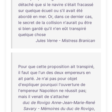
détaché
que
si
le
navire
s'était
fracassé
sur
quelque
écueil
ou
s'il
avait
été
abordé
en
mer
.
Or
,
dans
ce
dernier
cas
,
le
secret
de
la
collision
n'aurait
pu
être
si
bien
gardé
qu'il
n'en
eût
transpiré
quelque
chose
Jules Verne - Mistress Branican
Pour
que
cette
proposition
ait
transpiré
,
il
faut
que
l'un
des
deux
empereurs
en
ait
parlé
.
Je
n'ai
pas
pour
objet
d'expliquer
pourquoi
l'ouverture
de
l'empereur
Napoléon
ne
réussit
pas
;
mais
il
venait
de
s'attacher
duc de Rovigo Anne-Jean-Marie-René
Savary - Mémoires du duc de Rovigo,