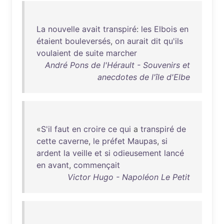
La
nouvelle
avait
transpiré
:
les
Elbois
en
étaient
bouleversés
,
on
aurait
dit
qu'ils
voulaient
de
suite
marcher
André Pons de l'Hérault - Souvenirs et
anecdotes de l'île d'Elbe
«
S'il
faut
en
croire
ce
qui
a
transpiré
de
cette
caverne
,
le
préfet
Maupas
,
si
ardent
la
veille
et
si
odieusement
lancé
en
avant
,
commençait
Victor Hugo - Napoléon Le Petit