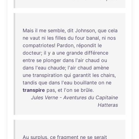
Mais
il
me
semble
,
dit
Johnson
,
que
cela
ne
vaut
ni
les
filles
du
four
banal
,
ni
nos
compatriotes
!
Pardon
,
répondit
le
docteur
;
il
y a
une
grande
différence
entre
se
plonger
dans
l'air
chaud
ou
dans
l'eau
chaude
;
l'air
chaud
amène
une
transpiration
qui
garantit
les
chairs
,
tandis
que
dans
l'eau
bouillante
on
ne
transpire
pas
,
et
l'on
se
brûle
.
Jules Verne - Aventures du Capitaine
Hatteras
Au
surplus
,
ce
fragment
ne
se
serait