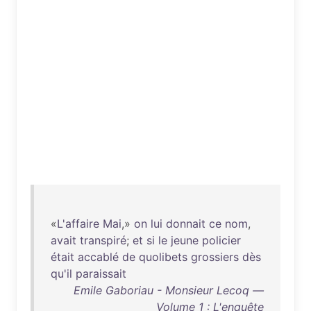
«
L'affaire
Mai
,»
on
lui
donnait
ce
nom
,
avait
transpiré
;
et
si
le
jeune
policier
était
accablé
de
quolibets
grossiers
dès
qu'il
paraissait
Emile Gaboriau - Monsieur Lecoq —
Volume 1 : L'enquête