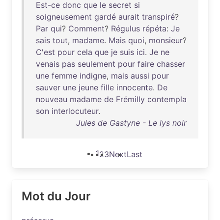
Est-ce
donc
que
le
secret
si
soigneusement
gardé
aurait
transpiré
?
Par
qui
?
Comment
?
Régulus
répéta
:
Je
sais
tout
,
madame
.
Mais
quoi
,
monsieur
?
C'est
pour
cela
que
je
suis
ici
.
Je
ne
venais
pas
seulement
pour
faire
chasser
une
femme
indigne
,
mais
aussi
pour
sauver
une
jeune
fille
innocente
.
De
nouveau
madame
de
Frémilly
contempla
son
interlocuteur
.
Jules de Gastyne - Le lys noir
1
2
3
Next
Last
Mot du Jour