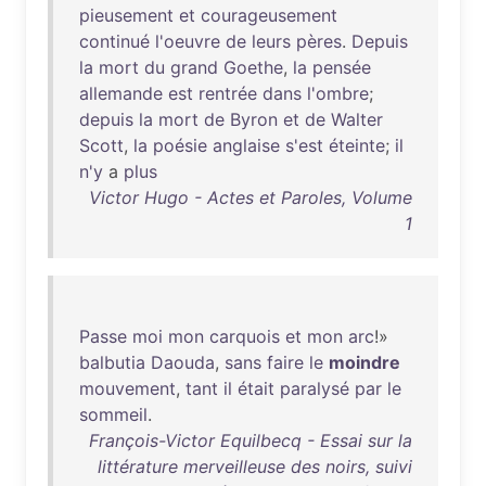
pieusement
et
courageusement
continué
l'oeuvre
de
leurs
pères
.
Depuis
la
mort
du
grand
Goethe
,
la
pensée
allemande
est
rentrée
dans
l'ombre
;
depuis
la
mort
de
Byron
et
de
Walter
Scott
,
la
poésie
anglaise
s'est
éteinte
;
il
n'y
a
plus
Victor Hugo - Actes et Paroles, Volume
1
Passe
moi
mon
carquois
et
mon
arc
!»
balbutia
Daouda
,
sans
faire
le
moindre
mouvement
,
tant
il
était
paralysé
par
le
sommeil
.
François-Victor Equilbecq - Essai sur la
littérature merveilleuse des noirs, suivi