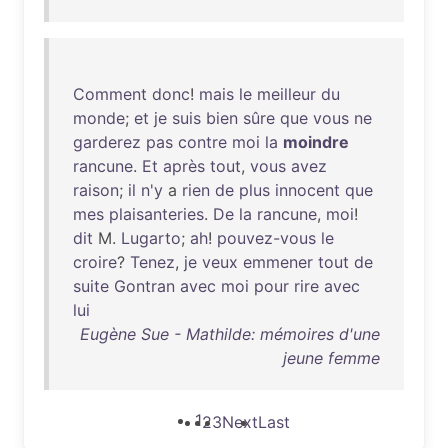
Comment
donc
!
mais
le
meilleur
du
monde
;
et
je
suis
bien
sûre
que
vous
ne
garderez
pas
contre
moi
la
moindre
rancune
.
Et
après
tout
,
vous
avez
raison
;
il
n'y
a
rien
de
plus
innocent
que
mes
plaisanteries
.
De
la
rancune
,
moi
!
dit
M.
Lugarto
;
ah
!
pouvez-vous
le
croire
?
Tenez
,
je
veux
emmener
tout
de
suite
Gontran
avec
moi
pour
rire
avec
lui
Eugène Sue - Mathilde: mémoires d'une
jeune femme
1
2
3
Next
Last