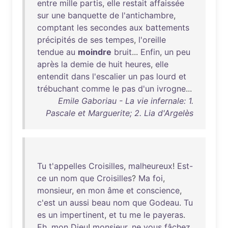
entre
mille
partis
,
elle
restait
affaissée
sur
une
banquette
de
l'antichambre
,
comptant
les
secondes
aux
battements
précipités
de
ses
tempes
,
l'oreille
tendue
au
moindre
bruit
...
Enfin
,
un
peu
après
la
demie
de
huit
heures
,
elle
entendit
dans
l'escalier
un
pas
lourd
et
trébuchant
comme
le
pas
d'un
ivrogne
...
Emile Gaboriau - La vie infernale: 1.
Pascale et Marguerite; 2. Lia d'Argelès
Tu
t'appelles
Croisilles
,
malheureux
!
Est-
ce
un
nom
que
Croisilles
?
Ma
foi
,
monsieur
,
en
mon
âme
et
conscience
,
c'est
un
aussi
beau
nom
que
Godeau
.
Tu
es
un
impertinent
,
et
tu
me
le
payeras
.
Eh
,
mon
Dieu
!
monsieur
,
ne
vous
fâchez