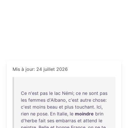
Mis à jour: 24 juillet 2026
Ce
n'est
pas
le
lac
Némi
;
ce
ne
sont
pas
les
femmes
d'Albano
,
c'est
autre
chose
:
c'est
moins
beau
et
plus
touchant
.
Ici
,
rien
ne
pose
.
En
Italie
,
le
moindre
brin
d'herbe
fait
ses
embarras
et
attend
le
peintre
.
Belle
et
bonne
France
,
on
ne
te