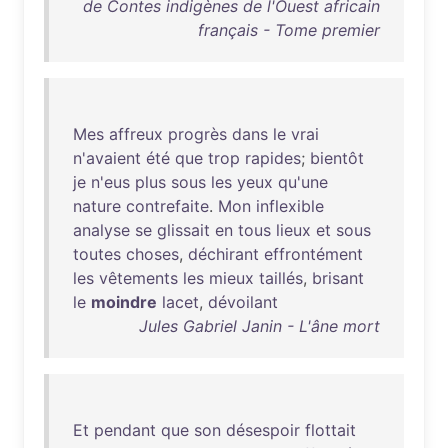
de Contes indigènes de l'Ouest africain
français - Tome premier
Mes
affreux
progrès
dans
le
vrai
n'avaient
été
que
trop
rapides
;
bientôt
je
n'eus
plus
sous
les
yeux
qu'une
nature
contrefaite
.
Mon
inflexible
analyse
se
glissait
en
tous
lieux
et
sous
toutes
choses
,
déchirant
effrontément
les
vêtements
les
mieux
taillés
,
brisant
le
moindre
lacet
,
dévoilant
Jules Gabriel Janin - L'âne mort
Et
pendant
que
son
désespoir
flottait