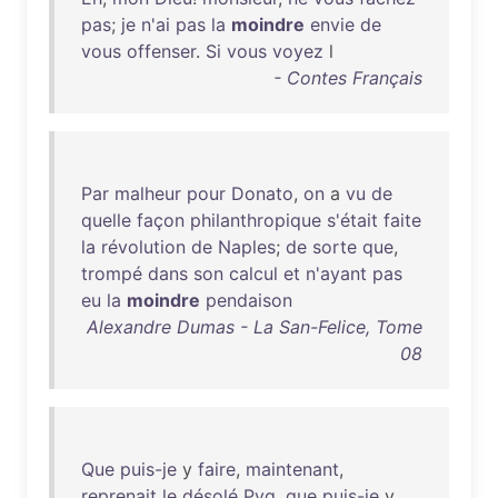
pas
;
je
n'ai
pas
la
moindre
envie
de
vous
offenser
.
Si
vous
voyez
l
- Contes Français
Par
malheur
pour
Donato
,
on
a
vu
de
quelle
façon
philanthropique
s'était
faite
la
révolution
de
Naples
;
de
sorte
que
,
trompé
dans
son
calcul
et
n'ayant
pas
eu
la
moindre
pendaison
Alexandre Dumas - La San-Felice, Tome
08
Que
puis-je
y
faire
,
maintenant
,
reprenait
le
désolé
Pyg
,
que
puis-je
y