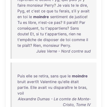
faire
monsieur
Perry
?
Je
vais
te
le
dire
,
Pyg
,
et
c'est
ce
que
tu
ferais
,
s'il
y
avait
en
toi
le
moindre
sentiment
de
justice
!
Tu
es
libre
,
n'est-ce
pas
?
Il
paraît
!
Par
conséquent
,
tu
t'appartiens
?
Sans
doute
!
Et
,
si
tu
t'appartiens
,
rien
ne
t'empêche
de
disposer
de
toi
comme
il
te
plaît
?
Rien
,
monsieur
Perry
.
Jules Verne - Nord contre sud
Puis
elle
se
retira
,
sans
que
le
moindre
bruit
avertît
Valentine
qu'elle
était
partie
.
Elle
avait
vu
disparaître
le
bras
,
voil
Alexandre Dumas - Le comte de Monte-
Cristo, Tome IV