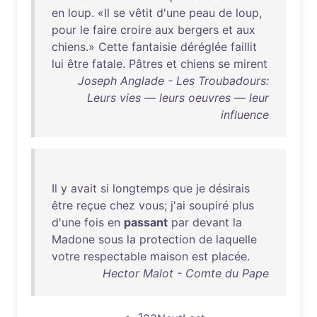
en
loup
. «
Il
se
vêtit
d'une
peau
de
loup
,
pour
le
faire
croire
aux
bergers
et
aux
chiens
.»
Cette
fantaisie
déréglée
faillit
lui
être
fatale
.
Pâtres
et
chiens
se
mirent
Joseph Anglade - Les Troubadours:
Leurs vies — leurs oeuvres — leur
influence
Il
y
avait
si
longtemps
que
je
désirais
être
reçue
chez
vous
;
j'ai
soupiré
plus
d'une
fois
en
passant
par
devant
la
Madone
sous
la
protection
de
laquelle
votre
respectable
maison
est
placée
.
Hector Malot - Comte du Pape