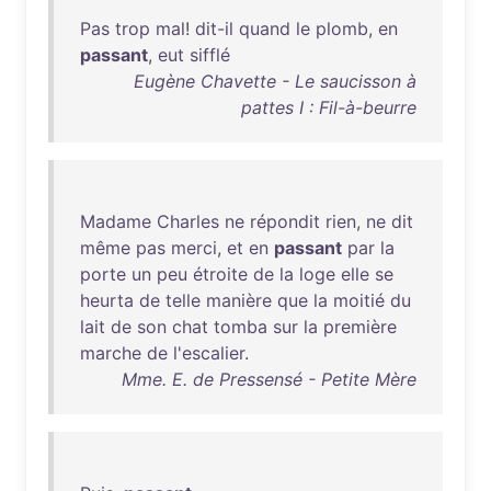
Pas
trop
mal
!
dit-il
quand
le
plomb
,
en
passant
,
eut
sifflé
Eugène Chavette - Le saucisson à
pattes I : Fil-à-beurre
Madame
Charles
ne
répondit
rien
,
ne
dit
même
pas
merci
,
et
en
passant
par
la
porte
un
peu
étroite
de
la
loge
elle
se
heurta
de
telle
manière
que
la
moitié
du
lait
de
son
chat
tomba
sur
la
première
marche
de
l'escalier
.
Mme. E. de Pressensé - Petite Mère