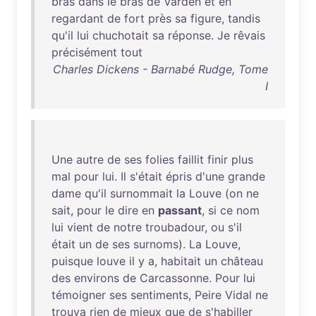
bras
dans
le
bras
de
Varden
et
en
regardant
de
fort
près
sa
figure
,
tandis
qu'il
lui
chuchotait
sa
réponse
.
Je
rêvais
précisément
tout
Charles Dickens - Barnabé Rudge, Tome
I
Une
autre
de
ses
folies
faillit
finir
plus
mal
pour
lui
.
Il
s'était
épris
d'une
grande
dame
qu'il
surnommait
la
Louve
(
on
ne
sait
,
pour
le
dire
en
passant
,
si
ce
nom
lui
vient
de
notre
troubadour
,
ou
s'il
était
un
de
ses
surnoms
).
La
Louve
,
puisque
louve
il
y a,
habitait
un
château
des
environs
de
Carcassonne
.
Pour
lui
témoigner
ses
sentiments
,
Peire
Vidal
ne
trouva
rien
de
mieux
que
de
s'habiller