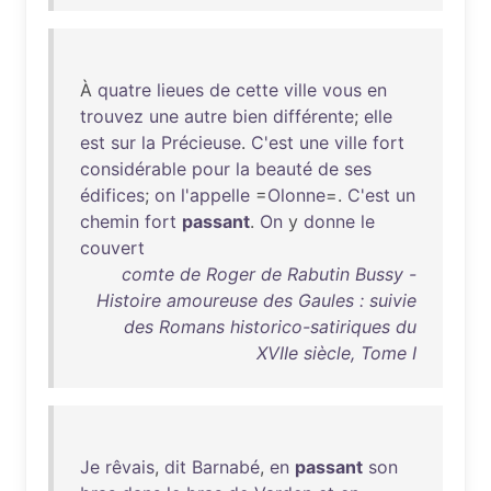
À
quatre
lieues
de
cette
ville
vous
en
trouvez
une
autre
bien
différente
;
elle
est
sur
la
Précieuse
.
C'est
une
ville
fort
considérable
pour
la
beauté
de
ses
édifices
;
on
l'appelle
=
Olonne
=.
C'est
un
chemin
fort
passant
.
On
y
donne
le
couvert
comte de Roger de Rabutin Bussy -
Histoire amoureuse des Gaules : suivie
des Romans historico-satiriques du
XVIIe siècle, Tome I
Je
rêvais
,
dit
Barnabé
,
en
passant
son