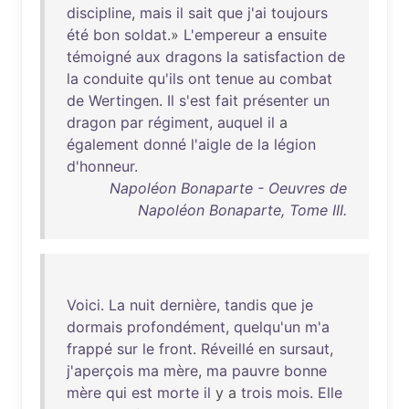
discipline
,
mais
il
sait
que
j'ai
toujours
été
bon
soldat
.»
L'empereur
a
ensuite
témoigné
aux
dragons
la
satisfaction
de
la
conduite
qu'ils
ont
tenue
au
combat
de
Wertingen
.
Il
s'est
fait
présenter
un
dragon
par
régiment
,
auquel
il
a
également
donné
l'aigle
de
la
légion
d'honneur
.
Napoléon Bonaparte - Oeuvres de
Napoléon Bonaparte, Tome III.
Voici
.
La
nuit
dernière
,
tandis
que
je
dormais
profondément
,
quelqu'un
m'a
frappé
sur
le
front
.
Réveillé
en
sursaut
,
j'aperçois
ma
mère
,
ma
pauvre
bonne
mère
qui
est
morte
il
y a
trois
mois
.
Elle