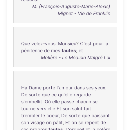
M. (François-Auguste-Marie-Alexis)
Mignet - Vie de Franklin
Que
velez-vous
,
Monsieu
?
C'est
pour
la
pénitence
de
mes
fautes
;
et
l
Molière - Le Médicin Malgré Lui
Ha
Dame
porte
l'amour
dans
ses
yeux
,
De
sorte
que
ce
qu'elle
regarde
s'embellit
.
Où
elle
passe
chacun
se
tourne
vers
elle
Et
son
salut
fait
trembler
le
coeur
,
De
sorte
que
baissant
son
visage
on
pâlit
,
Et
on
se
repent
de
ses
propres
fautes
.
L'orgueil
et
la
colère