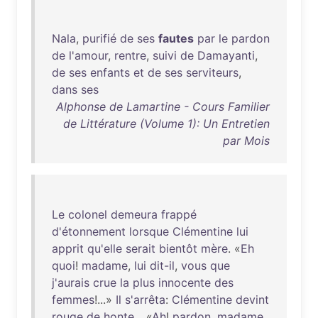
Nala
,
purifié
de
ses
fautes
par
le
pardon
de
l'amour
,
rentre
,
suivi
de
Damayanti
,
de
ses
enfants
et
de
ses
serviteurs
,
dans
ses
Alphonse de Lamartine - Cours Familier
de Littérature (Volume 1): Un Entretien
par Mois
Le
colonel
demeura
frappé
d'étonnement
lorsque
Clémentine
lui
apprit
qu'elle
serait
bientôt
mère
. «
Eh
quoi
!
madame
,
lui
dit-il
,
vous
que
j'aurais
crue
la
plus
innocente
des
femmes
!...»
Il
s'arrêta
:
Clémentine
devint
rouge
de
honte
... «
Ah
!
pardon
,
madame
,