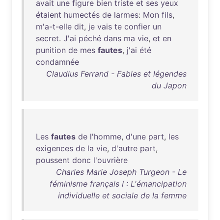
avait
une
figure
bien
triste
et
ses
yeux
étaient
humectés
de
larmes
:
Mon
fils
,
m'a-t-elle
dit
,
je
vais
te
confier
un
secret
.
J'ai
péché
dans
ma
vie
,
et
en
punition
de
mes
fautes
,
j'ai
été
condamnée
Claudius Ferrand - Fables et légendes
du Japon
Les
fautes
de
l'homme
,
d'une
part
,
les
exigences
de
la
vie
,
d'autre
part
,
poussent
donc
l'ouvrière
Charles Marie Joseph Turgeon - Le
féminisme français I : L'émancipation
individuelle et sociale de la femme