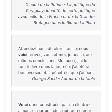
Claude de la Poëpe - La politique du
Paraguay: Identité de cette politique
avec celle de la France et de: la Grande-
Bretagne dans le Rio de La Plata
Attendez
!
nous
dit
alors
Louise
;
nous
voici
arrivés
,
vous
et
moi
,
je
pense
,
aux
mêmes
conclusions
.
Moi
aussi
,
j'ai
lu
tout
le
livre
dans
la
journée
;
j'ai
été
si
bouleversée
et
si
pénétrée
,
que
j'ai
écrit
George Sand - Autour de la table
Voici
donc
constituée
,
par
un
électro-
aimant
et
par
un
induit
qui
tourne
entre