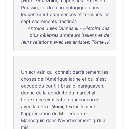
[
Note
750
:
Voici
,
d'après
les
lettres
du
Poussin
,
l'ordre
chronologique
dans
lequel
furent
commencés
et
terminés
les
sept
sacrements
destinés
Antoine Jules Dumesnil - Histoire des
plus célèbres amateurs italiens et de
leurs relations avec les artistes: Tome IV
Un
écrivain
qui
connaît
parfaitement
les
choses
de
l'Amérique
latine
et
qui
s'est
occupé
du
conflit
brasilo-paraguayen
,
donne
de
la
conduite
du
maréchal
Lopez
une
explication
qui
concorde
avec
la
nôtre
.
Voici
,
textuellement
,
l'appréciation
de
M.
Théodore
Mannequin
dans
l'Avertissement
qu'il
a
mis