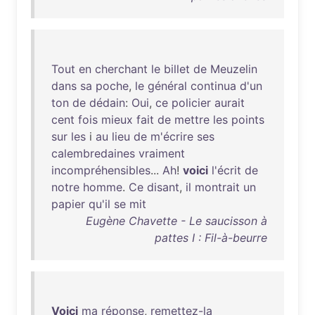
Tout
en
cherchant
le
billet
de
Meuzelin
dans
sa
poche
,
le
général
continua
d'un
ton
de
dédain
:
Oui
,
ce
policier
aurait
cent
fois
mieux
fait
de
mettre
les
points
sur
les
i
au
lieu
de
m'écrire
ses
calembredaines
vraiment
incompréhensibles
...
Ah
!
voici
l'écrit
de
notre
homme
.
Ce
disant
,
il
montrait
un
papier
qu'il
se
mit
Eugène Chavette - Le saucisson à
pattes I : Fil-à-beurre
Voici
ma
réponse
,
remettez-la