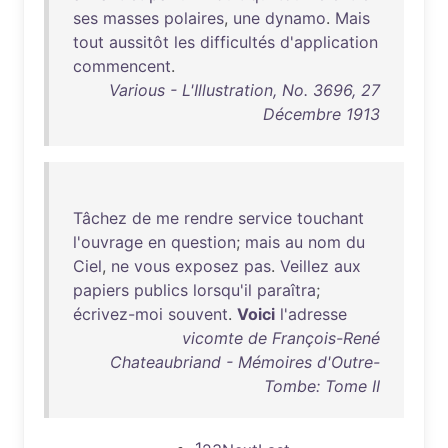
ses
masses
polaires
,
une
dynamo
.
Mais
tout
aussitôt
les
difficultés
d'application
commencent
.
Various - L'Illustration, No. 3696, 27
Décembre 1913
Tâchez
de
me
rendre
service
touchant
l'ouvrage
en
question
;
mais
au
nom
du
Ciel
,
ne
vous
exposez
pas
.
Veillez
aux
papiers
publics
lorsqu'il
paraîtra
;
écrivez-moi
souvent
.
Voici
l'adresse
vicomte de François-René
Chateaubriand - Mémoires d'Outre-
Tombe: Tome II