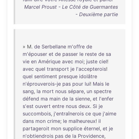
Marcel Proust - Le Côté de Guermantes
- Deuxième partie
» M.
de
Serbellane
m'offre
de
m'épouser
et
de
passer
le
reste
de
sa
vie
en
Amérique
avec
moi
;
juste
ciel
!
avec
quel
transport
je
l'accepterois
!
quel
sentiment
presque
idolâtre
n'éprouverois-je
pas
pour
lui
!
Mais
le
sang
,
la
mort
nous
sépare
,
un
spectre
défend
ma
main
de
la
sienne
,
et
l'enfer
s'est
ouvert
entre
nous
deux
.
Si
je
succombois
,
j'entraînerois
ce
que
j'aime
dans
mon
crime
;
le
malheureux
!
il
partageroit
mon
supplice
éternel
,
et
je
n'obtiendrois
pas
de
la
Providence
,