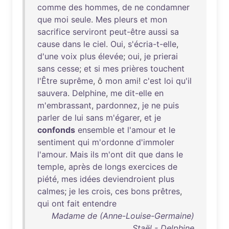
comme
des
hommes
,
de
ne
condamner
que
moi
seule
.
Mes
pleurs
et
mon
sacrifice
serviront
peut-être
aussi
sa
cause
dans
le
ciel
.
Oui
,
s'écria-t-elle
,
d'une
voix
plus
élevée
;
oui
,
je
prierai
sans
cesse
;
et
si
mes
prières
touchent
l'Être
suprême
, ô
mon
ami
!
c'est
loi
qu'il
sauvera
.
Delphine
,
me
dit-elle
en
m'embrassant
,
pardonnez
,
je
ne
puis
parler
de
lui
sans
m'égarer
,
et
je
confonds
ensemble
et
l'amour
et
le
sentiment
qui
m'ordonne
d'immoler
l'amour
.
Mais
ils
m'ont
dit
que
dans
le
temple
,
après
de
longs
exercices
de
piété
,
mes
idées
deviendroient
plus
calmes
;
je
les
crois
,
ces
bons
prêtres
,
qui
ont
fait
entendre
Madame de (Anne-Louise-Germaine)
Staël - Delphine