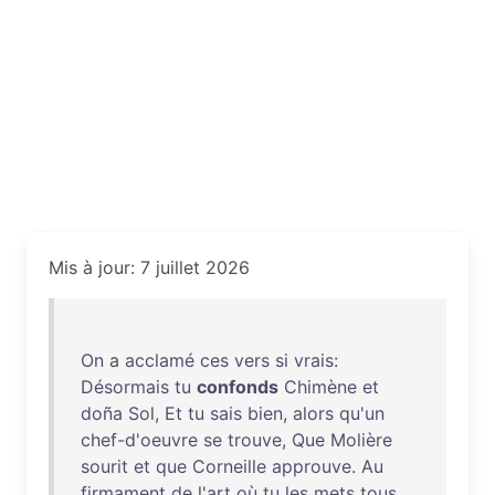
Mis à jour: 7 juillet 2026
On
a
acclamé
ces
vers
si
vrais
:
Désormais
tu
confonds
Chimène
et
doña
Sol
,
Et
tu
sais
bien
,
alors
qu'un
chef-d'oeuvre
se
trouve
,
Que
Molière
sourit
et
que
Corneille
approuve
.
Au
firmament
de
l'art
où
tu
les
mets
tous