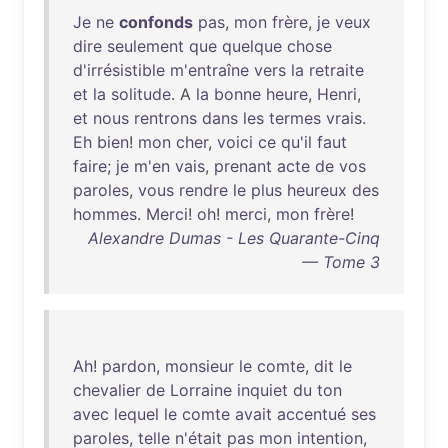
Je
ne
confonds
pas
,
mon
frère
,
je
veux
dire
seulement
que
quelque
chose
d'irrésistible
m'entraîne
vers
la
retraite
et
la
solitude
. A
la
bonne
heure
,
Henri
,
et
nous
rentrons
dans
les
termes
vrais
.
Eh
bien
!
mon
cher
,
voici
ce
qu'il
faut
faire
;
je
m'en
vais
,
prenant
acte
de
vos
paroles
,
vous
rendre
le
plus
heureux
des
hommes
.
Merci
!
oh
!
merci
,
mon
frère
!
Alexandre Dumas - Les Quarante-Cinq
— Tome 3
Ah
!
pardon
,
monsieur
le
comte
,
dit
le
chevalier
de
Lorraine
inquiet
du
ton
avec
lequel
le
comte
avait
accentué
ses
paroles
,
telle
n'était
pas
mon
intention
,