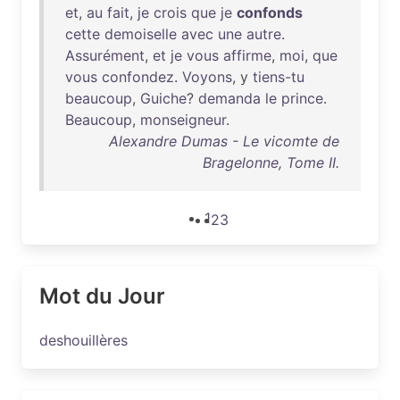
et
,
au
fait
,
je
crois
que
je
confonds
cette
demoiselle
avec
une
autre
.
Assurément
,
et
je
vous
affirme
,
moi
,
que
vous
confondez
.
Voyons
, y
tiens-tu
beaucoup
,
Guiche
?
demanda
le
prince
.
Beaucoup
,
monseigneur
.
Alexandre Dumas - Le vicomte de
Bragelonne, Tome II.
1
2
3
Mot du Jour
deshouillères