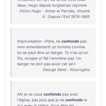
deux
,
Hugo
depuis
longtemps
rayonne
Victor Hugo - Actes et Paroles, Volume
4 : Depuis l'Exil 1876-1885
Improvisation
. «
Père
,
ne
confonds
pas
mon
entendement
!
un
homme
comme
lui
ne
peut
être
un
berger
.
Tu
n'as
qu'un
fils
,
songes-y
!
Ne
l'emmène
pas
.
Un
berger
ne
doit
pas
avoir
cet
air-l
George Sand - Kourroglou
Ah
!
je
ne
vous
confonds
pas
avec
l'église
,
pas
plus
que
je
ne
confonds
le
gui
avec
le
chêne
.
Vous
êtes
les