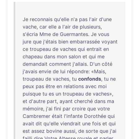
Je
reconnais
qu'elle
n'a
pas
l'air
d'une
vache
,
car
elle
a
l'air
de
plusieurs
,
s'écria
Mme
de
Guermantes
.
Je
vous
jure
que
j'étais
bien
embarrassée
voyant
ce
troupeau
de
vaches
qui
entrait
en
chapeau
dans
mon
salon
et
qui
me
demandait
comment
j'allais
.
D'un
côté
j'avais
envie
de
lui
répondre
: «
Mais
,
troupeau
de
vaches
,
tu
confonds
,
tu
ne
peux
pas
être
en
relations
avec
moi
puisque
tu
es
un
troupeau
de
vaches
»,
et
d'autre
part
,
ayant
cherché
dans
ma
mémoire
,
j'ai
fini
par
croire
que
votre
Cambremer
était
l'infante
Dorothée
qui
avait
dit
qu'elle
viendrait
une
fois
et
qui
est
assez
bovine
aussi
,
de
sorte
que
j'ai
failli
dire
Votre
Altesse
royale
et
parler