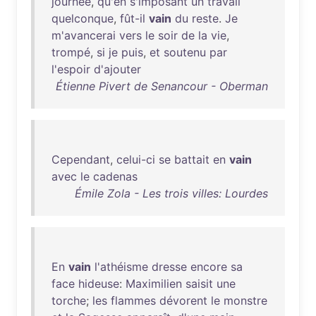
journée
,
qu'en
s'imposant
un
travail
quelconque
,
fût-il
vain
du
reste
.
Je
m'avancerai
vers
le
soir
de
la
vie
,
trompé
,
si
je
puis
,
et
soutenu
par
l'espoir
d'ajouter
Étienne Pivert de Senancour - Oberman
Cependant
,
celui-ci
se
battait
en
vain
avec
le
cadenas
Émile Zola - Les trois villes: Lourdes
En
vain
l'athéisme
dresse
encore
sa
face
hideuse
:
Maximilien
saisit
une
torche
;
les
flammes
dévorent
le
monstre