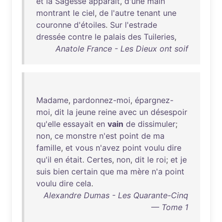
et
la
Sagesse
apparaît
,
d'une
main
montrant
le
ciel
,
de
l'autre
tenant
une
couronne
d'étoiles
.
Sur
l'estrade
dressée
contre
le
palais
des
Tuileries
,
Anatole France - Les Dieux ont soif
Madame
,
pardonnez-moi
,
épargnez-
moi
,
dit
la
jeune
reine
avec
un
désespoir
qu'elle
essayait
en
vain
de
dissimuler
;
non
,
ce
monstre
n'est
point
de
ma
famille
,
et
vous
n'avez
point
voulu
dire
qu'il
en
était
.
Certes
,
non
,
dit
le
roi
;
et
je
suis
bien
certain
que
ma
mère
n'a
point
voulu
dire
cela
.
Alexandre Dumas - Les Quarante-Cinq
— Tome 1