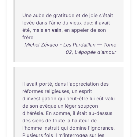
Une
aube
de
gratitude
et
de
joie
s'était
levée
dans
l'âme
du
vieux
duc
:
il
avait
été
,
mais
en
vain
,
en
appeler
de
son
frère
Michel Zévaco - Les Pardaillan — Tome
02, L'épopée d'amour
Il
avait
porté
,
dans
l'appréciation
des
réformes
religieuses
,
un
esprit
d'investigation
qui
peut-être
lui
eût
valu
de
son
évêque
un
léger
soupçon
d'hérésie
.
En
somme
,
il
était
au-dessus
des
siens
de
toute
la
hauteur
de
l'homme
instruit
qui
domine
l'ignorance
.
Plusieurs
fois
il
m'interrogea
sur
les