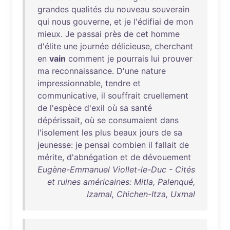
grandes
qualités
du
nouveau
souverain
qui
nous
gouverne
,
et
je
l'édifiai
de
mon
mieux
.
Je
passai
près
de
cet
homme
d'élite
une
journée
délicieuse
,
cherchant
en
vain
comment
je
pourrais
lui
prouver
ma
reconnaissance
.
D'une
nature
impressionnable
,
tendre
et
communicative
,
il
souffrait
cruellement
de
l'espèce
d'exil
où
sa
santé
dépérissait
,
où
se
consumaient
dans
l'isolement
les
plus
beaux
jours
de
sa
jeunesse
:
je
pensai
combien
il
fallait
de
mérite
,
d'abnégation
et
de
dévouement
Eugène-Emmanuel Viollet-le-Duc - Cités
et ruines américaines: Mitla, Palenqué,
Izamal, Chichen-Itza, Uxmal