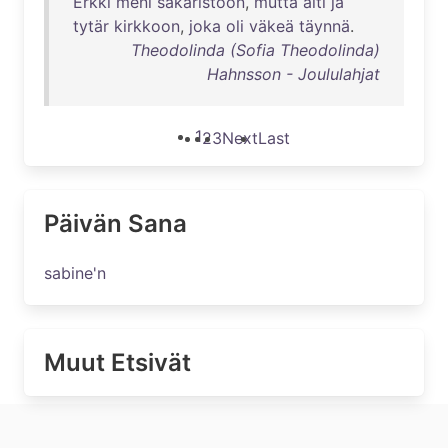
Erkki
meni
sakaristoon
,
mutta
äiti
ja
tytär
kirkkoon
,
joka
oli
väkeä
täynnä
.
Theodolinda (Sofia Theodolinda)
Hahnsson - Joululahjat
1
2
3
Next
Last
Päivän Sana
sabine'n
Muut Etsivät