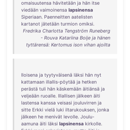
omaisuutensa
hävitetään
ja
hän
itse
viedään
vaimoinensa
lapsinensa
Siperiaan
.
Paenneitten
aatelisten
kartanot
jätetään
turmion
omiksi
.
Fredrika Charlotta Tengström Runeberg
- Rouva Katariina Boije ja hänen
tyttärensä: Kertomus ison vihan ajoilta
Iloisena
ja
tyytyväisenä
läksi
hän
nyt
kattamaan
illallis-pöytää
ja
hetken
perästä
tuli
hän
käskemään
äitiänsä
ja
veljeään
ruoalle
.
Illallisen
jälkeen
äiti
lastensa
kanssa
veisasi
jouluvirren
ja
sitte
Erkki
vielä
luki
iltarukouksen
,
jonka
jälkeen
he
menivät
levolle
.
Joulu-
aamuna
äiti
läksi
lapsinensa
kirkolle
.