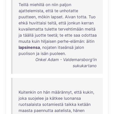
Teillä
miehillä
on
niin
paljon
ajattelemista
,
että
te
unhotatte
puutteen
,
mökin
lapset
.
Aivan
totta
.
Tuo
ehkä
huvittaisi
teitä
,
että
jonkun
kerran
kuvailematta
tulette
tervehtimään
meitä
ja
täällä
juotte
teetä
;
te
ette
saa
odottaa
muuta
kuin
hiljaisen
perhe-elämän
:
äitin
lapsinensa
,
nojaten
itseänsä
jalon
puolison
ja
isän
puoleen
.
Onkel Adam - Valdemarsborg'in
sukukartano
Kuitenkin
on
hän
määrännyt
,
että
kukin
,
joka
suojelee
ja
kätkee
luonansa
ruotsalaista
sotamiestä
taikka
ketään
maasta
paennutta
aatelista
,
hänen