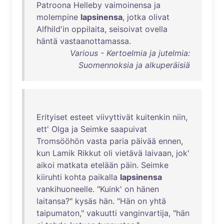
Patroona
Helleby
vaimoinensa
ja
molempine
lapsinensa
,
jotka
olivat
Alfhild'in
oppilaita
,
seisoivat
ovella
häntä
vastaanottamassa
.
Various - Kertoelmia ja jutelmia:
Suomennoksia ja alkuperäisiä
Erityiset
esteet
viivyttivät
kuitenkin
niin
,
ett
'
Olga
ja
Seimke
saapuivat
Tromsööhön
vasta
paria
päivää
ennen
,
kun
Lamik
Rikkut
oli
vietävä
laivaan
,
jok
'
aikoi
matkata
etelään
päin
.
Seimke
kiiruhti
kohta
paikalla
lapsinensa
vankihuoneelle
. "
Kuink
'
on
hänen
laitansa
?"
kysäs
hän
. "
Hän
on
yhtä
taipumaton
,"
vakuutti
vanginvartija
, "
hän