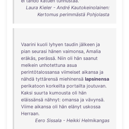
ei
tahdo
katuen
tunnustaa
."
Laura Kieler - André Kautokeinolainen:
Kertomus perimmästä Pohjolasta
Vaarini
kuoli
lyhyen
taudin
jälkeen
ja
pian
seurasi
hänen
vaimonsa
,
Amalia
eräkäs
,
perässä
.
Niin
oli
hän
saanut
melkein
unhotettuna
asua
perintötalossansa
viimeiset
aikansa
ja
nähdä
tyttärensä
miehinensä
lapsinensa
perikatoon
korkeilta
portailta
joutuvan
.
Kaksi
suurta
kumousta
oli
hän
eläissänsä
nähnyt
:
omansa
ja
vävynsä
.
Viime
aikansa
oli
hän
elänyt
uskossa
Herraan
.
Eero Sissala - Heikki Helmikangas