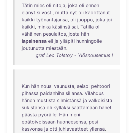
Tätin
mies
oli
nitoja
,
joka
oli
ennen
elänyt
siivosti
,
mutta
nyt
oli
kadottanut
kaikki
työnantajansa
,
oli
juoppo
,
joka
joi
kaikki
,
minkä
käsiinsä
sai
.
Tätillä
oli
vähäinen
pesulaitos
,
josta
hän
lapsinensa
eli
ja
ylläpiti
hunningolle
joutunutta
miestään
.
graf Leo Tolstoy - Ylösnousemus I
Kun
hän
nousi
vaunusta
,
seisoi
pehtoori
pihassa
paidanhihaisillansa
.
Vilahdus
hänen
mustista
silmistänsä
ja
valkoisista
sukistansa
oli
kylläksi
saattamaan
hänet
päästä
pyörälle
.
Hän
meni
epätoivoissaan
huoneesensa
,
pesi
kasvonsa
ja
otti
juhlavaatteet
yllensä
.