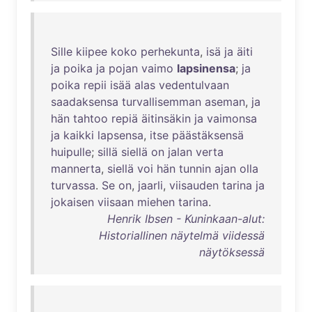
Sille
kiipee
koko
perhekunta
,
isä
ja
äiti
ja
poika
ja
pojan
vaimo
lapsinensa
;
ja
poika
repii
isää
alas
vedentulvaan
saadaksensa
turvallisemman
aseman
,
ja
hän
tahtoo
repiä
äitinsäkin
ja
vaimonsa
ja
kaikki
lapsensa
,
itse
päästäksensä
huipulle
;
sillä
siellä
on
jalan
verta
mannerta
,
siellä
voi
hän
tunnin
ajan
olla
turvassa
.
Se
on
,
jaarli
,
viisauden
tarina
ja
jokaisen
viisaan
miehen
tarina
.
Henrik Ibsen - Kuninkaan-alut:
Historiallinen näytelmä viidessä
näytöksessä