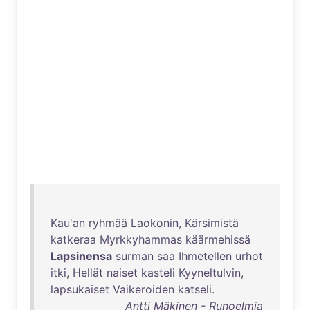
Kau'an
ryhmää
Laokonin
,
Kärsimistä
katkeraa
Myrkkyhammas
käärmehissä
Lapsinensa
surman
saa
Ihmetellen
urhot
itki
,
Hellät
naiset
kasteli
Kyyneltulvin
,
lapsukaiset
Vaikeroiden
katseli
.
Antti Mäkinen - Runoelmia