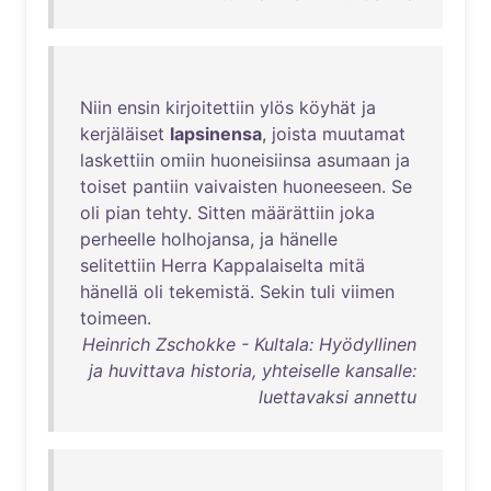
Niin
ensin
kirjoitettiin
ylös
köyhät
ja
kerjäläiset
lapsinensa
,
joista
muutamat
laskettiin
omiin
huoneisiinsa
asumaan
ja
toiset
pantiin
vaivaisten
huoneeseen
.
Se
oli
pian
tehty
.
Sitten
määrättiin
joka
perheelle
holhojansa
,
ja
hänelle
selitettiin
Herra
Kappalaiselta
mitä
hänellä
oli
tekemistä
.
Sekin
tuli
viimen
toimeen
.
Heinrich Zschokke - Kultala: Hyödyllinen
ja huvittava historia, yhteiselle kansalle:
luettavaksi annettu