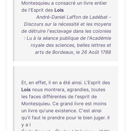
Montesquieu
a
consacré
un
livre
entier
de
l'Esprit
des
Lois
André-Daniel Laffon de Ladébat -
Discours sur la nécessité et les moyens
de détruire l'esclavage dans les colonies
: Lu à la séance publique de l'Académie
royale des sciences, belles lettres et
arts de Bordeaux, le 26 Août 1788
Et
,
en
effet
,
il
en
a
été
ainsi
.
L'Esprit
des
Lois
nous
montrera
,
agrandies
,
toutes
les
faces
différentes
de
l'esprit
de
Montesquieu
.
Ce
grand
livre
est
moins
un
livre
qu'une
existence
.
C'est
ainsi
qu'il
faut
le
prendre
pour
le
bien
juger
.
Il
y a l