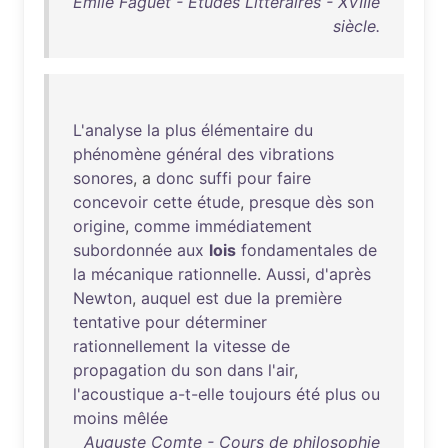
Émile Faguet - Études Littéraires - XVIIIe
siècle.
L'analyse
la
plus
élémentaire
du
phénomène
général
des
vibrations
sonores
, a
donc
suffi
pour
faire
concevoir
cette
étude
,
presque
dès
son
origine
,
comme
immédiatement
subordonnée
aux
lois
fondamentales
de
la
mécanique
rationnelle
.
Aussi
,
d'après
Newton
,
auquel
est
due
la
première
tentative
pour
déterminer
rationnellement
la
vitesse
de
propagation
du
son
dans
l'air
,
l'acoustique
a-t-elle
toujours
été
plus
ou
moins
mêlée
Auguste Comte - Cours de philosophie