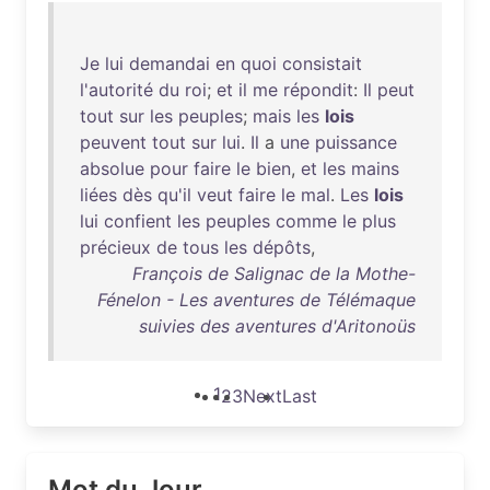
Je
lui
demandai
en
quoi
consistait
l'autorité
du
roi
;
et
il
me
répondit
:
Il
peut
tout
sur
les
peuples
;
mais
les
lois
peuvent
tout
sur
lui
.
Il
a
une
puissance
absolue
pour
faire
le
bien
,
et
les
mains
liées
dès
qu'il
veut
faire
le
mal
.
Les
lois
lui
confient
les
peuples
comme
le
plus
précieux
de
tous
les
dépôts
,
François de Salignac de la Mothe-
Fénelon - Les aventures de Télémaque
suivies des aventures d'Aritonoüs
1
2
3
Next
Last
Mot du Jour