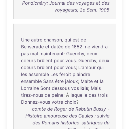
Pondichéry: Journal des voyages et des
voyageurs; 2e Sem. 1905
Une
autre
chanson
,
qui
est
de
Benserade
et
datée
de
1652
,
ne
viendra
pas
mal
maintenant
:
Guerchy
,
deux
coeurs
brûlent
pour
vous
.
Guerchy
,
deux
coeurs
brûlent
pour
vous
;
L'amour
qui
les
assemble
Les
feroit
plaindre
ensemble
Sans
être
jaloux
;
Malte
et
la
Lorraine
Sont
dessous
vos
lois
;
Mais
tirez-nous
de
peine
: À
laquelle
des
trois
Donnez-vous
votre
choix
?
comte de Roger de Rabutin Bussy -
Histoire amoureuse des Gaules : suivie
des Romans historico-satiriques du