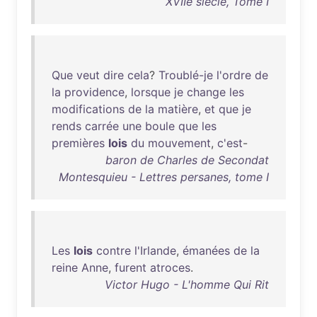
XVIIe siècle, Tome I
Que
veut
dire
cela
?
Troublé-je
l'ordre
de
la
providence
,
lorsque
je
change
les
modifications
de
la
matière
,
et
que
je
rends
carrée
une
boule
que
les
premières
lois
du
mouvement
,
c'est
-
baron de Charles de Secondat
Montesquieu - Lettres persanes, tome I
Les
lois
contre
l'Irlande
,
émanées
de
la
reine
Anne
,
furent
atroces
.
Victor Hugo - L'homme Qui Rit