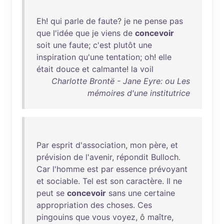
Eh
!
qui
parle
de
faute
?
je
ne
pense
pas
que
l'idée
que
je
viens
de
concevoir
soit
une
faute
;
c'est
plutôt
une
inspiration
qu'une
tentation
;
oh
!
elle
était
douce
et
calmante
!
la
voil
Charlotte Brontë - Jane Eyre: ou Les
mémoires d'une institutrice
Par
esprit
d'association
,
mon
père
,
et
prévision
de
l'avenir
,
répondit
Bulloch
.
Car
l'homme
est
par
essence
prévoyant
et
sociable
.
Tel
est
son
caractère
.
Il
ne
peut
se
concevoir
sans
une
certaine
appropriation
des
choses
.
Ces
pingouins
que
vous
voyez
, ô
maître
,