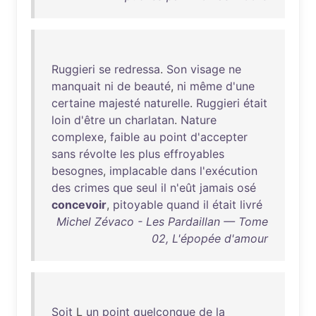
Ruggieri
se
redressa
.
Son
visage
ne
manquait
ni
de
beauté
,
ni
même
d'une
certaine
majesté
naturelle
.
Ruggieri
était
loin
d'être
un
charlatan
.
Nature
complexe
,
faible
au
point
d'accepter
sans
révolte
les
plus
effroyables
besognes
,
implacable
dans
l'exécution
des
crimes
que
seul
il
n'eût
jamais
osé
concevoir
,
pitoyable
quand
il
était
livré
Michel Zévaco - Les Pardaillan — Tome
02, L'épopée d'amour
Soit
L
un
point
quelconque
de
la