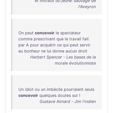
et moraux du jeune: sauvage de
l'Aveyron
On
peut
concevoir
le
spectateur
comme
prescrivant
que
le
travail
fait
par
A
pour
acquérir
ce
qui
peut
servir
au
bonheur
ne
lui
donne
aucun
droit
Herbert Spencer - Les bases de la
morale évolutionniste
Un
idiot
ou
un
imbécile
pourraient
seuls
concevoir
quelques
doutes
sur
l
Gustave Aimard - Jim l'indien