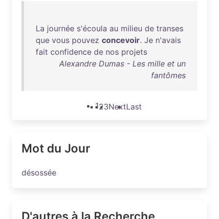
La
journée
s'écoula
au
milieu
de
transes
que
vous
pouvez
concevoir
.
Je
n'avais
fait
confidence
de
nos
projets
Alexandre Dumas - Les mille et un
fantômes
1
2
3
Next
Last
Mot du Jour
désossée
D'autres à la Recherche