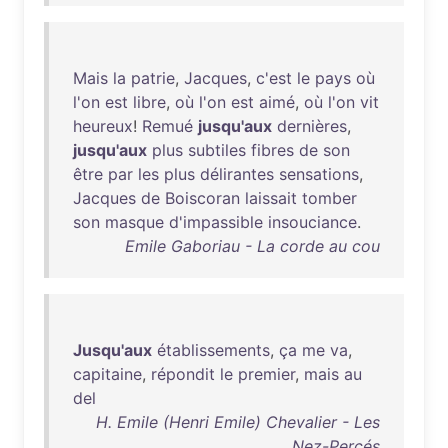
Mais
la
patrie
,
Jacques
,
c'est
le
pays
où
l'on
est
libre
,
où
l'on
est
aimé
,
où
l'on
vit
heureux
!
Remué
jusqu'aux
dernières
,
jusqu'aux
plus
subtiles
fibres
de
son
être
par
les
plus
délirantes
sensations
,
Jacques
de
Boiscoran
laissait
tomber
son
masque
d'impassible
insouciance
.
Emile Gaboriau - La corde au cou
Jusqu'aux
établissements
,
ça
me
va
,
capitaine
,
répondit
le
premier
,
mais
au
del
H. Emile (Henri Emile) Chevalier - Les
Nez-Percés