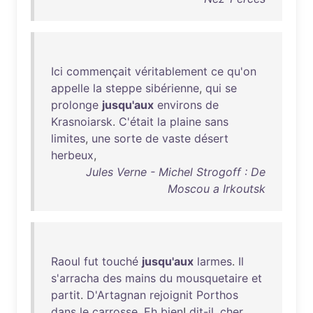
Ici
commençait
véritablement
ce
qu'on
appelle
la
steppe
sibérienne
,
qui
se
prolonge
jusqu'aux
environs
de
Krasnoiarsk
.
C'était
la
plaine
sans
limites
,
une
sorte
de
vaste
désert
herbeux
,
Jules Verne - Michel Strogoff : De
Moscou a Irkoutsk
Raoul
fut
touché
jusqu'aux
larmes
.
Il
s'arracha
des
mains
du
mousquetaire
et
partit
.
D'Artagnan
rejoignit
Porthos
dans
le
carrosse
.
Eh
bien
!
dit-il
,
cher