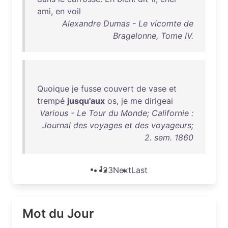
ami
,
en
voil
Alexandre Dumas - Le vicomte de
Bragelonne, Tome IV.
Quoique
je
fusse
couvert
de
vase
et
trempé
jusqu'aux
os
,
je
me
dirigeai
Various - Le Tour du Monde; Californie :
Journal des voyages et des voyageurs;
2. sem. 1860
1
2
3
Next
Last
Mot du Jour