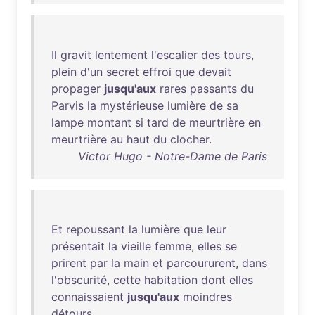
Il
gravit
lentement
l'escalier
des
tours
,
plein
d'un
secret
effroi
que
devait
propager
jusqu'aux
rares
passants
du
Parvis
la
mystérieuse
lumière
de
sa
lampe
montant
si
tard
de
meurtrière
en
meurtrière
au
haut
du
clocher
.
Victor Hugo - Notre-Dame de Paris
Et
repoussant
la
lumière
que
leur
présentait
la
vieille
femme
,
elles
se
prirent
par
la
main
et
parcoururent
,
dans
l'obscurité
,
cette
habitation
dont
elles
connaissaient
jusqu'aux
moindres
détours
.