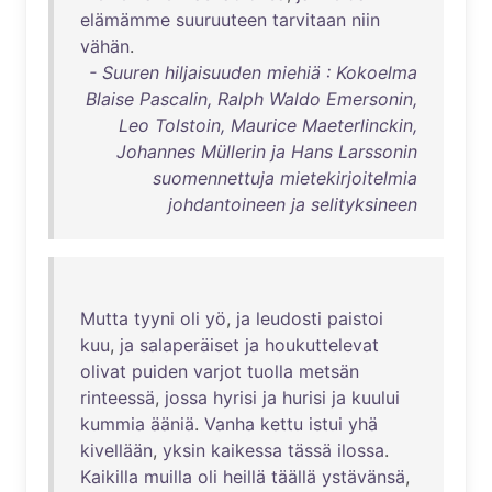
elämämme
suuruuteen
tarvitaan
niin
vähän
.
- Suuren hiljaisuuden miehiä : Kokoelma
Blaise Pascalin, Ralph Waldo Emersonin,
Leo Tolstoin, Maurice Maeterlinckin,
Johannes Müllerin ja Hans Larssonin
suomennettuja mietekirjoitelmia
johdantoineen ja selityksineen
Mutta
tyyni
oli
yö
,
ja
leudosti
paistoi
kuu
,
ja
salaperäiset
ja
houkuttelevat
olivat
puiden
varjot
tuolla
metsän
rinteessä
,
jossa
hyrisi
ja
hurisi
ja
kuului
kummia
ääniä
.
Vanha
kettu
istui
yhä
kivellään
,
yksin
kaikessa
tässä
ilossa
.
Kaikilla
muilla
oli
heillä
täällä
ystävänsä
,