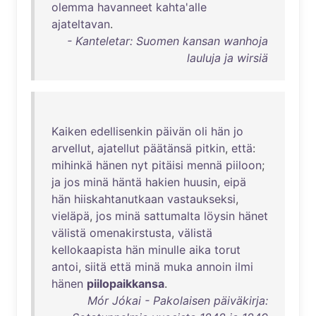
olemma
havanneet
kahta'alle
ajateltavan
.
- Kanteletar: Suomen kansan wanhoja
lauluja ja wirsiä
Kaiken
edellisenkin
päivän
oli
hän
jo
arvellut
,
ajatellut
päätänsä
pitkin
,
että
:
mihinkä
hänen
nyt
pitäisi
mennä
piiloon
;
ja
jos
minä
häntä
hakien
huusin
,
eipä
hän
hiiskahtanutkaan
vastaukseksi
,
vieläpä
,
jos
minä
sattumalta
löysin
hänet
välistä
omenakirstusta
,
välistä
kellokaapista
hän
minulle
aika
torut
antoi
,
siitä
että
minä
muka
annoin
ilmi
hänen
piilopaikkansa
.
Mór Jókai - Pakolaisen päiväkirja: