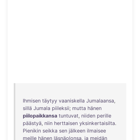
Ihmisen
täytyy
vaaniskella
Jumalaansa
,
sillä
Jumala
piileksii
;
mutta
hänen
piilopaikkansa
tuntuvat
,
niiden
perille
päästyä
,
niin
herttaisen
yksinkertaisilta
.
Pienikin
seikka
sen
jälkeen
ilmaisee
meille
hänen
läsnäolonsa
,
ja
meidän