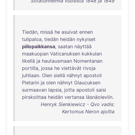
Sotatunnelmia vuosista 1848 ja 1849
Tiedän
,
missä
he
asuivat
ennen
tulipaloa
,
tiedän
heidän
nykyiset
piilopaikkansa
,
saatan
näyttää
maakuopan
Vaticanuksen
kukkulan
likellä
ja
hautausmaan
Nomentanan
portilla
,
jossa
he
viettävät
rivoja
juhliaan
.
Olen
siellä
nähnyt
apostoli
Pietarin
ja
olen
nähnyt
Glaucuksen
surmaavan
lapsia
,
jotta
apostoli
saisi
pirskoittaa
heidän
vertansa
läsnäoleviin
.
Henryk Sienkiewicz - Qvo vadis:
Kertomus Neron ajoilta