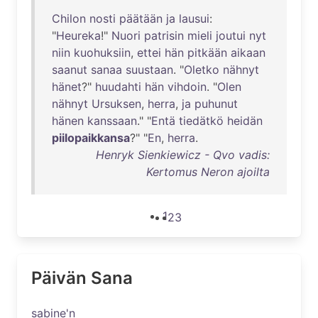
Chilon
nosti
päätään
ja
lausui
:
"
Heureka
!"
Nuori
patrisin
mieli
joutui
nyt
niin
kuohuksiin
,
ettei
hän
pitkään
aikaan
saanut
sanaa
suustaan
. "
Oletko
nähnyt
hänet
?"
huudahti
hän
vihdoin
. "
Olen
nähnyt
Ursuksen
,
herra
,
ja
puhunut
hänen
kanssaan
." "
Entä
tiedätkö
heidän
piilopaikkansa
?" "
En
,
herra
.
Henryk Sienkiewicz - Qvo vadis:
Kertomus Neron ajoilta
1
2
3
Päivän Sana
sabine'n