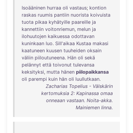
Isoääninen
hurraa
oli
vastaus
;
kontion
raskas
ruumis
pantiin
nuorista
koivuista
tuota
pikaa
kyhätyille
paareille
ja
kannettiin
voitonriemun
,
melun
ja
ilohuutojen
kaikuessa
odottavan
kuninkaan
luo
.
Sill'aikaa
Kustaa
makasi
kaatuneen
kuusen
tuuheiden
oksain
väliin
piiloutuneena
.
Hän
oli
sekä
pelännyt
että
toivonut
tulevansa
keksityksi
,
mutta
hänen
piilopaikkansa
oli
parempi
kuin
hän
oli
luullutkaan
.
Zacharias Topelius - Välskärin
kertomuksia 2: Kapinassa omaa
onneaan vastaan. Noita-akka.
Mainiemen linna.