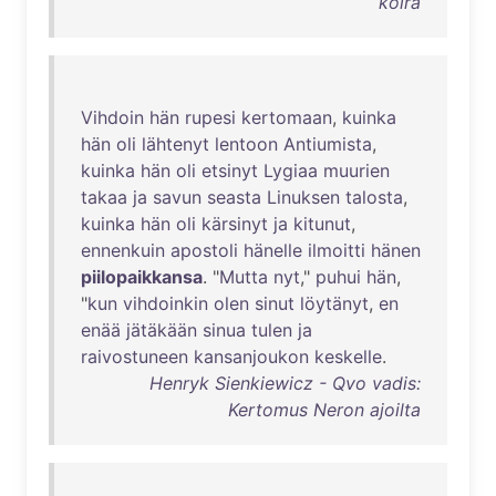
koira
Vihdoin
hän
rupesi
kertomaan
,
kuinka
hän
oli
lähtenyt
lentoon
Antiumista
,
kuinka
hän
oli
etsinyt
Lygiaa
muurien
takaa
ja
savun
seasta
Linuksen
talosta
,
kuinka
hän
oli
kärsinyt
ja
kitunut
,
ennenkuin
apostoli
hänelle
ilmoitti
hänen
piilopaikkansa
. "
Mutta
nyt
,"
puhui
hän
,
"
kun
vihdoinkin
olen
sinut
löytänyt
,
en
enää
jätäkään
sinua
tulen
ja
raivostuneen
kansanjoukon
keskelle
.
Henryk Sienkiewicz - Qvo vadis:
Kertomus Neron ajoilta