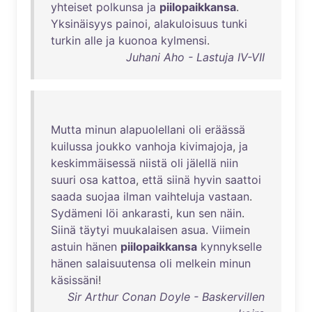
yhteiset
polkunsa
ja
piilopaikkansa
.
Yksinäisyys
painoi
,
alakuloisuus
tunki
turkin
alle
ja
kuonoa
kylmensi
.
Juhani Aho - Lastuja IV-VII
Mutta
minun
alapuolellani
oli
eräässä
kuilussa
joukko
vanhoja
kivimajoja
,
ja
keskimmäisessä
niistä
oli
jälellä
niin
suuri
osa
kattoa
,
että
siinä
hyvin
saattoi
saada
suojaa
ilman
vaihteluja
vastaan
.
Sydämeni
löi
ankarasti
,
kun
sen
näin
.
Siinä
täytyi
muukalaisen
asua
.
Viimein
astuin
hänen
piilopaikkansa
kynnykselle
hänen
salaisuutensa
oli
melkein
minun
käsissäni
!
Sir Arthur Conan Doyle - Baskervillen