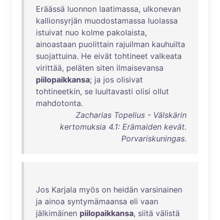
Eräässä
luonnon
laatimassa
,
ulkonevan
kallionsyrjän
muodostamassa
luolassa
istuivat
nuo
kolme
pakolaista
,
ainoastaan
puolittain
rajuilman
kauhuilta
suojattuina
.
He
eivät
tohtineet
valkeata
virittää
,
peläten
siten
ilmaisevansa
piilopaikkansa
;
ja
jos
olisivat
tohtineetkin
,
se
luultavasti
olisi
ollut
mahdotonta
.
Zacharias Topelius - Välskärin
kertomuksia 4.1: Erämaiden kevät.
Porvariskuningas.
Jos
Karjala
myös
on
heidän
varsinainen
ja
ainoa
syntymämaansa
eli
vaan
jälkimäinen
piilopaikkansa
,
siitä
välistä