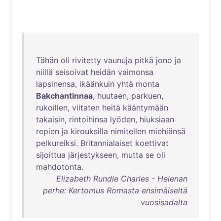
Tähän
oli
rivitetty
vaunuja
pitkä
jono
ja
niillä
seisoivat
heidän
vaimonsa
lapsinensa
,
ikäänkuin
yhtä
monta
Bakchantinnaa
,
huutaen
,
parkuen
,
rukoillen
,
viitaten
heitä
kääntymään
takaisin
,
rintoihinsa
lyöden
,
hiuksiaan
repien
ja
kirouksilla
nimitellen
miehiänsä
pelkureiksi
.
Britannialaiset
koettivat
sijoittua
järjestykseen
,
mutta
se
oli
mahdotonta
.
Elizabeth Rundle Charles - Helenan
perhe: Kertomus Romasta ensimäiseltä
vuosisadalta