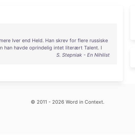
mere
Iver
end
Held
.
Han
skrev
for
flere
russiske
n
han
havde
oprindelig
intet
literært
Talent
. I
S. Stepniak - En Nihilist
© 2011 - 2026 Word in Context.