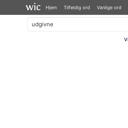
Hjem
Tilfeldig ord
Vanlige ord
V