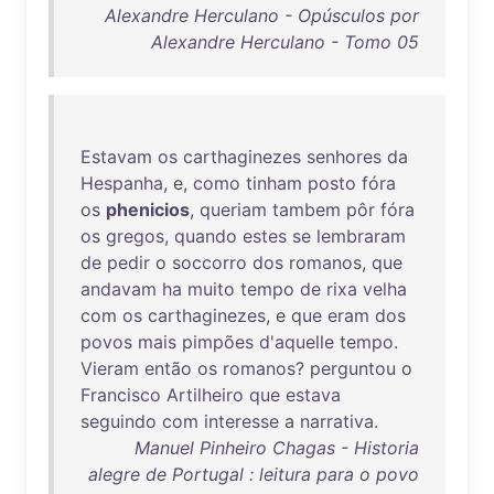
Alexandre Herculano - Opúsculos por
Alexandre Herculano - Tomo 05
Estavam
os
carthaginezes
senhores
da
Hespanha
, e,
como
tinham
posto
fóra
os
phenicios
,
queriam
tambem
pôr
fóra
os
gregos
,
quando
estes
se
lembraram
de
pedir
o
soccorro
dos
romanos
,
que
andavam
ha
muito
tempo
de
rixa
velha
com
os
carthaginezes
, e
que
eram
dos
povos
mais
pimpões
d'aquelle
tempo
.
Vieram
então
os
romanos
?
perguntou
o
Francisco
Artilheiro
que
estava
seguindo
com
interesse
a
narrativa
.
Manuel Pinheiro Chagas - Historia
alegre de Portugal : leitura para o povo