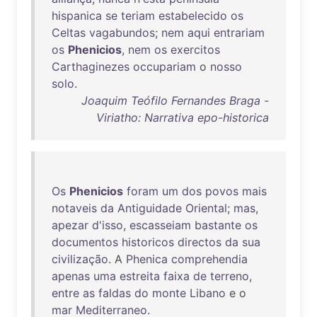
hispanica
se
teriam
estabelecido
os
Celtas
vagabundos
;
nem
aqui
entrariam
os
Phenicios
,
nem
os
exercitos
Carthaginezes
occupariam
o
nosso
solo
.
Joaquim Teófilo Fernandes Braga -
Viriatho: Narrativa epo-historica
Os
Phenicios
foram
um
dos
povos
mais
notaveis
da
Antiguidade
Oriental
;
mas
,
apezar
d'isso
,
escasseiam
bastante
os
documentos
historicos
directos
da
sua
civilização
. A
Phenica
comprehendia
apenas
uma
estreita
faixa
de
terreno
,
entre
as
faldas
do
monte
Libano
e o
mar
Mediterraneo
.