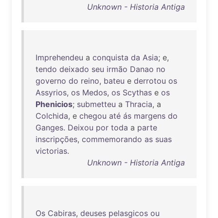
Unknown - Historia Antiga
Imprehendeu
a
conquista
da
Asia
; e,
tendo
deixado
seu
irmão
Danao
no
governo
do
reino
,
bateu
e
derrotou
os
Assyrios
,
os
Medos
,
os
Scythas
e
os
Phenicios
;
submetteu
a
Thracia
, a
Colchida
, e
chegou
até
ás
margens
do
Ganges
.
Deixou
por
toda
a
parte
inscripções
,
commemorando
as
suas
victorias
.
Unknown - Historia Antiga
Os
Cabiras
,
deuses
pelasgicos
ou