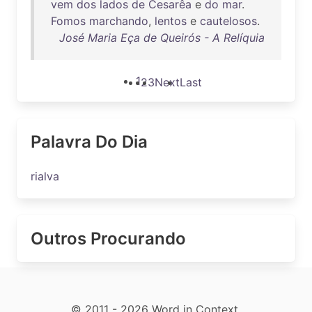
vem
dos
lados
de
Cesarêa
e
do
mar
.
Fomos
marchando
,
lentos
e
cautelosos
.
José Maria Eça de Queirós - A Relíquia
1
2
3
Next
Last
Palavra Do Dia
rialva
Outros Procurando
© 2011 - 2026 Word in Context.