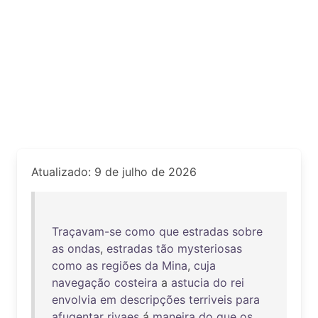
Atualizado: 9 de julho de 2026
Traçavam-se
como
que
estradas
sobre
as
ondas
,
estradas
tão
mysteriosas
como
as
regiões
da
Mina
,
cuja
navegação
costeira
a
astucia
do
rei
envolvia
em
descripções
terriveis
para
afugentar
rivaes
á
maneira
do
que
os