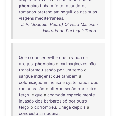
phenicios
tinham
feito
,
quando
os
romanos
pretendiam
seguil-os
nas
suas
viagens
mediterraneas
.
J. P. (Joaquim Pedro) Oliveira Martins -
Historia de Portugal: Tomo I
Quero
conceder-lhe
que
a
vinda
de
gregos
,
phenicios
e
carthaginezes
não
transformou
senão
por
um
terço
o
sangue
indigena
;
que
tambem
a
colonisação
immensa
e
systematica
dos
romanos
não
o
alterou
senão
por
outro
terço
; e
que
a
chamada
especialmente
invasão
dos
barbaros
só
por
outro
terço
o
corrompeu
.
Chega
depois
a
conquista
sarracena
.