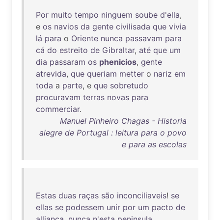
Por
muito
tempo
ninguem
soube
d'ella
,
e
os
navios
da
gente
civilisada
que
vivia
lá
para
o
Oriente
nunca
passavam
para
cá
do
estreito
de
Gibraltar
,
até
que
um
dia
passaram
os
phenicios
,
gente
atrevida
,
que
queriam
metter
o
nariz
em
toda
a
parte
, e
que
sobretudo
procuravam
terras
novas
para
commerciar
.
Manuel Pinheiro Chagas - Historia
alegre de Portugal : leitura para o povo
e para as escolas
Estas
duas
raças
são
inconciliaveis
!
se
ellas
se
podessem
unir
por
um
pacto
de
alliança
,
nunca
n'esta
peninsula