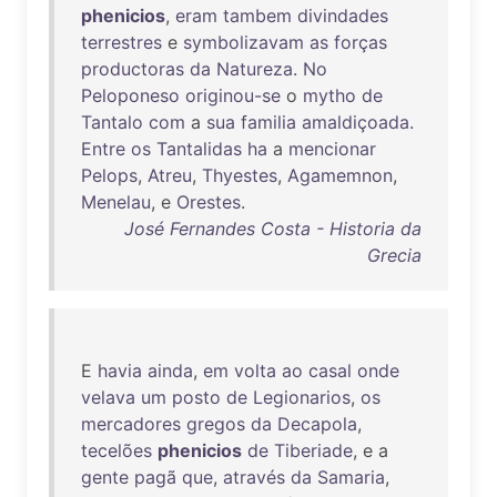
phenicios
,
eram
tambem
divindades
terrestres
e
symbolizavam
as
forças
productoras
da
Natureza
.
No
Peloponeso
originou-se
o
mytho
de
Tantalo
com
a
sua
familia
amaldiçoada
.
Entre
os
Tantalidas
ha
a
mencionar
Pelops
,
Atreu
,
Thyestes
,
Agamemnon
,
Menelau
, e
Orestes
.
José Fernandes Costa - Historia da
Grecia
E
havia
ainda
,
em
volta
ao
casal
onde
velava
um
posto
de
Legionarios
,
os
mercadores
gregos
da
Decapola
,
tecelões
phenicios
de
Tiberiade
, e a
gente
pagã
que
,
através
da
Samaria
,