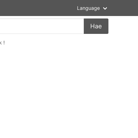
Language
Hae
 !