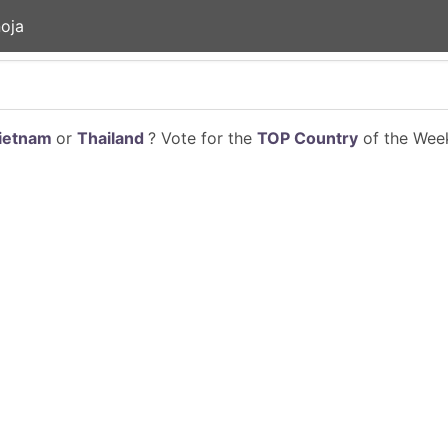
noja
ietnam
or
Thailand
? Vote for the
TOP Country
of the Week