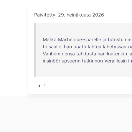
Päivitetty: 29. heinäkuuta 2026
Matka
Martinique-saarelle
ja
tutustumin
toisaalle
:
hän
päätti
lähteä
lähetyssaarn
Vanhempiensa
tahdosta
hän
kuitenkin
j
insinööriupseerin
tutkinnon
Veraillesin
i
1