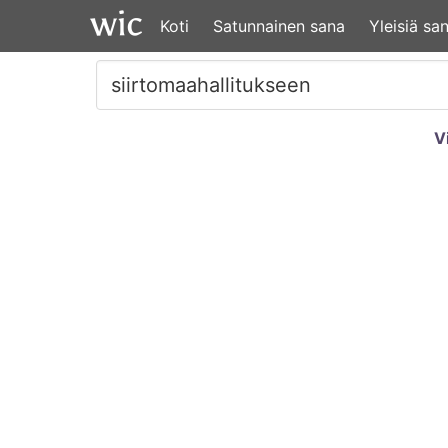
Koti
Satunnainen sana
Yleisiä sa
V