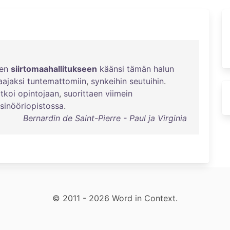
en
siirtomaahallitukseen
käänsi
tämän
halun
aajaksi
tuntemattomiin
,
synkeihin
seutuihin
.
atkoi
opintojaan
,
suorittaen
viimein
nsinööriopistossa
.
Bernardin de Saint-Pierre - Paul ja Virginia
© 2011 - 2026 Word in Context.