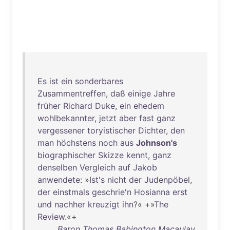
Es
ist
ein
sonderbares
Zusammentreffen
,
daß
einige
Jahre
früher
Richard
Duke
,
ein
ehedem
wohlbekannter
,
jetzt
aber
fast
ganz
vergessener
toryistischer
Dichter
,
den
man
höchstens
noch
aus
Johnson's
biographischer
Skizze
kennt
,
ganz
denselben
Vergleich
auf
Jakob
anwendete
: »
Ist's
nicht
der
Judenpöbel
,
der
einstmals
geschrie'n
Hosianna
erst
und
nachher
kreuzigt
ihn
?« +»
The
Review
.«+
Baron Thomas Babington Macaulay